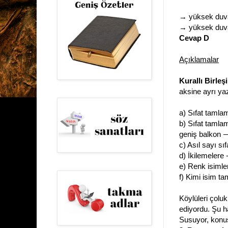
→ yüksek duva
→ yüksek duv
Cevap D
Açıklamalar
Kurallı Birleşi
aksine ayrı yazı
a) Sıfat tamlama
b) Sıfat tamlama
geniş balkon
c) Asıl sayı sı
d) İkilemelere -
e) Renk isimler
f) Kimi isim ta
Köylüleri çolu
ediyordu. Şu h
Susuyor, konu