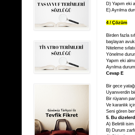
D) Yapım eki a
E) Ayrılma du
4 / Çözüm
Birden fazla s
başlayan avuka
Niteleme sıfat
Yönelme durum
Yapım eki almı
Ayrılma durum
Cevap E
Bir gece yata
Uyanıverdin b
Bir rüyanın pa
Ve karanlık iç
Seni gören ben
5. Bu dizeler
A) Belirtili is
B) Durum zarf