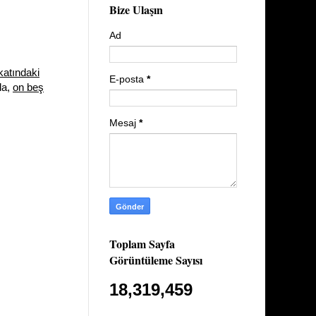
Bize Ulaşın
Ad
 katındaki
E-posta
*
a,
on beş
Mesaj
*
Toplam Sayfa
Görüntüleme Sayısı
18,319,459