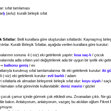
r: sıfat tamlaması
ar
lı
(avlu): kurallı birleşik sıfat
k Sıfatlar:
Belli kurallara göre oluşturulan sıfatlardır. Kaynaşmış birleş
lırlar. Kurallı Birleşik Sıfatlar, aşağıda verilen kurallara göre kurulur:
larının sonuna -li (-siz) eki getirilerek yapılır:
kısa saç-lı
/ çocuk
larında adla sıfatın yeri değiştirilerek ada bir uygun bir iyelik eki getir
 ⟶
balkonu geniş
/ ev
fatlarıyla kurulmuş sıfat tamlamalarına -lik eki getirilerek kurulur:
iki g
li (-siz) eki getirilerek kurulur:
evli barklı
/ adam
i sıfatlarla ek almadan birleşerek birleşik sıfat olur:
koyu siyah
/ saçl
mlamaları sıfat görevinde kullanılabilir:
deniz mavisi
/ gözler
k çocuk çamur içinde görmek çok etkiledi onu. Zıvanadan çıktı. Ne gü
âle bakın. Anlatıyorum, anlatıyorum, vazgeç bu akıldan oğlum Fikret
şmuyor.