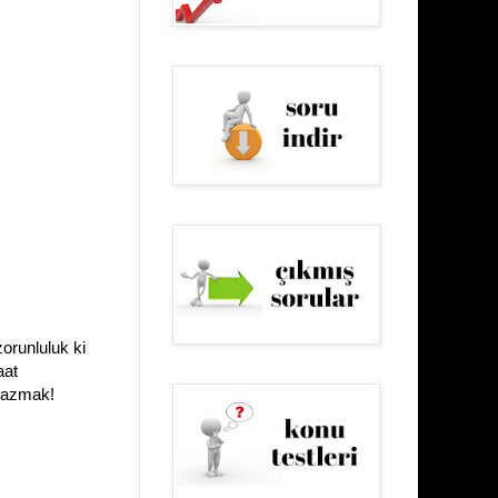
orunluluk ki
aat
yazmak!