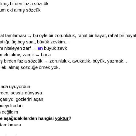
lmış birden fazla sözcük
rum eki almış sözcük
ıfat tamlaması → bu öyle bir zorunluluk, rahat bir hayat, rahat bir ha
tlığı, üç beş saat, büyük zevkim...
ını niteleyen zarf →
en
büyük zevk
 eki almış zamir → bana
ş birden fazla sözcük → zorunluluk, avukatlık, büyük, yazmak...
 eki almış sözcüğe örnek yok.
ğında uyuyordun
irden, sessiz dünyaya
rçasıydı gözlerini açan
indeydi odan
 değildim
de aşağıdakilerden hangisi
yoktur
?
im tamlaması
ı