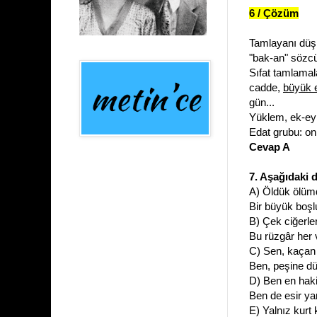
6 / Çözüm
Tamlayanı düş
"bak-an" sözcüğü
Sıfat tamlamal
cadde,
büyük e
gün...
Yüklem, ek-eyl
Edat grubu: o
Cevap A
7. Aşağıdaki d
A) Öldük ölüm
Bir büyük boşl
B) Çek ciğerle
Bu rüzgâr her
C) Sen, kaçan 
Ben, peşine d
D) Ben en haki
Ben de esir ya
E) Yalnız kurt