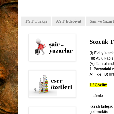
TYT Türkçe
AYT Edebiyat
Şair ve Yazar
Sözcük T
(I) Evi, yüksek
(III) Avlu kap
(V) Tam alnında
1. Parçadaki n
A) II'de B) II
1 / Çözüm
I. cümle
Kurallı birleşi
getirmektir: