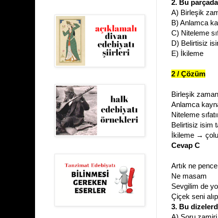
2. Bu parçada
A) Birleşik za
B) Anlamca ka
C) Niteleme sıf
D) Belirtisiz i
E) İkileme
2 / Çözüm
Birleşik zaman
Anlamca kayna
Niteleme sıfat
Belirtisiz isi
İkileme → çol
Cevap C
Artık ne penc
Ne masam
Sevgilim de yo
Çiçek seni al
3. Bu dizeler
A) Soru zamiri