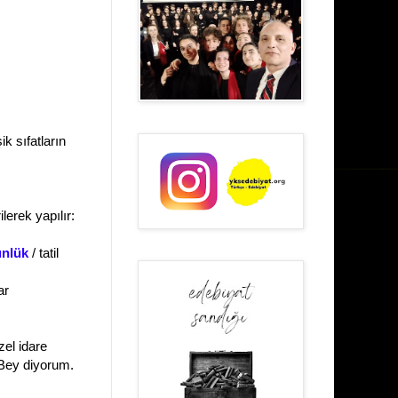
ik sıfatların
ilerek yapılır:
ünlük
/ tatil
ar
zel idare
 Bey diyorum.