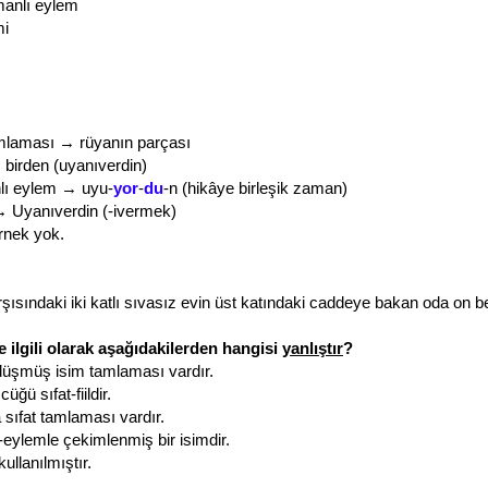
manlı eylem
mi
 tamlaması → rüyanın parçası
birden (uyanıverdin)
nlı eylem → uyu-
yor
-
du
-n (hikâye birleşik zaman)
→ Uyanıverdin (-ivermek)
örnek yok.
şısındaki iki katlı sıvasız evin üst katındaki caddeye bakan oda on 
 ilgili olarak aşağıdakilerden hangisi
yanlıştır
?
düşmüş isim tamlaması vardır.
ğü sıfat-fiildir.
 sıfat tamlaması vardır.
eylemle çekimlenmiş bir isimdir.
ullanılmıştır.