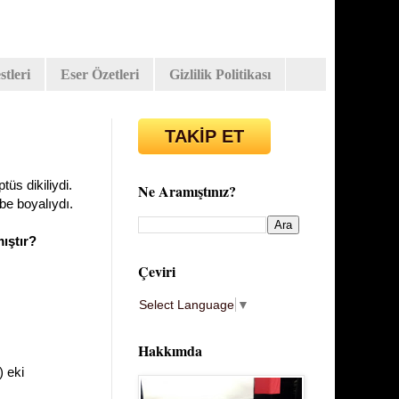
tleri
Eser Özetleri
Gizlilik Politikası
TAKİP ET
üs dikiliydi.
Ne Aramıştınız?
be boyalıydı.
mıştır?
Çeviri
Select Language
▼
Hakkımda
) eki