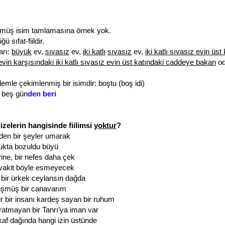
müş isim tamlamasına örnek yok.
 sıfat-fiildir.
arı:
büyük
ev,
sıvasız
ev,
iki katlı
sıvasız
ev,
iki katlı sıvasız evin üst
vin karşısındaki iki katlı sıvasız evin üst katındaki caddeye bakan
od
emle çekimlenmiş bir isimdir: boştu (boş idi)
n beş gün
den beri
izelerin hangisinde fiilimsi
yoktur
?
den bir şeyler umarak
ukta bozuldu büyü
rine, bir nefes daha çek
 vakit böyle esmeyecek
bir ürkek ceylansın dağda
üşmüş bir canavarım
r bir insanı kardeş sayan bir ruhum
ratmayan bir Tanrı’ya iman var
 kaf dağında hangi izin üstünde