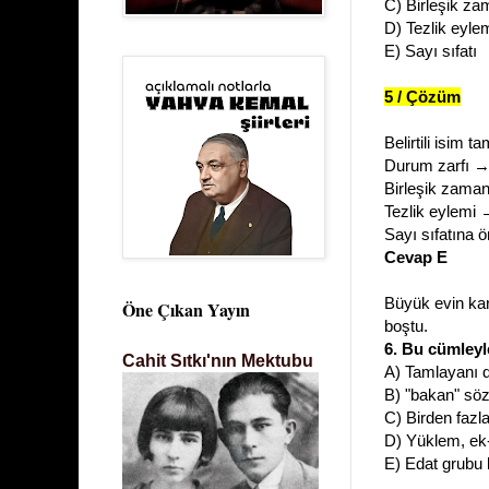
C) Birleşik za
D) Tezlik eyle
E) Sayı sıfatı
5 / Çözüm
Belirtili isim
Durum zarfı → 
Birleşik zama
Tezlik eylemi 
Sayı sıfatına 
Cevap E
Büyük evin kar
Öne Çıkan Yayın
boştu.
6. Bu cümleyle
Cahit Sıtkı'nın Mektubu
A) Tamlayanı 
B) "bakan" sözcü
C) Birden fazla
D) Yüklem, ek-
E) Edat grubu k