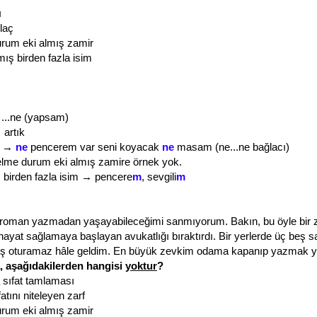
ı
laç
rum eki almış zamir
lmış birden fazla isim
 ...ne (yapsam)
 artık
aç →
ne
pencerem var seni koyacak
ne
masam (ne...ne bağlacı)
elme durum eki almış zamire örnek yok.
ış birden fazla isim → pencere
m
, sevgili
m
 roman yazmadan yaşayabileceğimi sanmıyorum. Bakın, bu öyle bir z
 hayat sağlamaya başlayan avukatlığı bıraktırdı. Bir yerlerde üç beş s
ş oturamaz hâle geldim. En büyük zevkim odama kapanıp yazmak 
, aşağıdakilerden hangisi
yoktur
?
a sıfat tamlaması
atını niteleyen zarf
rum eki almış zamir