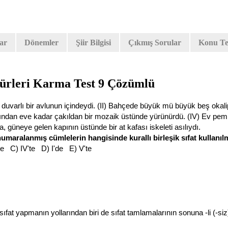
lar
Dönemler
Şiir Bilgisi
Çıkmış Sorular
Konu Tes
ürleri Karma Test 9 Çözümlü
 duvarlı bir avlunun içindeydi. (II) Bahçede büyük mü büyük beş okalipt
ısından eve kadar çakıldan bir mozaik üstünde yürünürdü. (IV) Ev pem
, güneye gelen kapının üstünde bir at kafası iskeleti asılıydı.
umaralanmış cümlelerin hangisinde kurallı birleşik sıfat kullanıl
I'te C) IV'te D) I'de E) V'te
k sıfat yapmanın yollarından biri de sıfat tamlamalarının sonuna -li (-siz