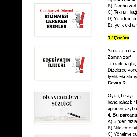
B) Zaman zarf
C) Tekrarlı bağ
D) Yönelme du
E) İyelik eki a
3 / Çözüm
Soru zamiri →
Zaman zarfı →
Tekrarlı bağl
Dizelerde yön
İyelik eki alm
Cevap D
Oyun, hikâye,
bana rahat bir
eğlenemez, bo
4. Bu parçada
A) Birden fazl
B) Niteleme sıf
C) Yönelme du