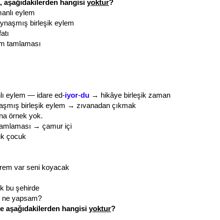
, aşağıdakilerden hangisi
yoktur
?
manlı eylem
ynaşmış birleşik eylem
atı
sim tamlaması
lı eylem — idare ed-
iyor
-
du
→ hikâye birleşik zaman
şmış birleşik eylem → zıvanadan çıkmak
ına örnek yok.
m tamlaması → çamur içi
uk çocuk
erem var seni koyacak
k bu şehirde
ıp ne yapsam?
de aşağıdakilerden hangisi
yoktur
?