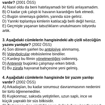
vardır?
(2001 ÖSS)
A) Nasıl oldu da beni hatırlayamadı bir türlü anlayamadım.
B) O kadar çok çalıştı ki havanın karardığını fark etmedi.
C) Bugün sinemaya gidelim, yarında size geliriz.
D) Yarınki toplantıya kimlerin katılacağı belli değil henüz.
E) Geçmişte yaşanan tatsızlıkların unutulmasını istiyordu
artık.
3. Aşağıdaki cümlelerin hangisindeki altı çizili sözcüğün
yazımı yanlıştır?
(2002 ÖSS)
A) Son dönem şairleri bu
antolojiye
alınmamış.
B)
Voleybolcular
otobüslerine bindiler.
C) Kardeşi bu filmin
yönetmenliğini
üstlenmiş.
D)
Antırenör
bugünkü çalışmayı erken bitirdi.
E) Bu
zürafa
hayvanat bahçesine yeni gelmiş.
4. Aşağıdaki cümlelerin hangisinde bir yazım yanlışı
vardır?
(2002 ÖSS)
A) Arkadaşları, bu kadar sorumsuz davranmasının nedenini
bir türlü öğrenemediler.
B) Kuşkonmaz, saksıda yetiştirilen, uzun saplı, ince ve
küçük yapraklı bir süs bitkisidir.