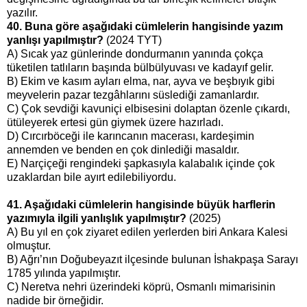
yazılır.
40. Buna göre aşağıdaki cümlelerin hangisinde yazım
yanlışı yapılmıştır?
(2024 TYT)
A) Sıcak yaz günlerinde dondurmanın yanında çokça
tüketilen tatlıların başında bülbülyuvası ve kadayıf gelir.
B) Ekim ve kasım ayları elma, nar, ayva ve beşbıyık gibi
meyvelerin pazar tezgâhlarını süslediği zamanlardır.
C) Çok sevdiği kavuniçi elbisesini dolaptan özenle çıkardı,
ütüleyerek ertesi gün giymek üzere hazırladı.
D) Cırcırböceği ile karıncanın macerası, kardeşimin
annemden ve benden en çok dinlediği masaldır.
E) Narçiçeği rengindeki şapkasıyla kalabalık içinde çok
uzaklardan bile ayırt edilebiliyordu.
41. Aşağıdaki cümlelerin hangisinde büyük harflerin
yazımıyla ilgili yanlışlık yapılmıştır?
(2025)
A) Bu yıl en çok ziyaret edilen yerlerden biri Ankara Kalesi
olmuştur.
B) Ağrı’nın Doğubeyazıt ilçesinde bulunan İshakpaşa Sarayı
1785 yılında yapılmıştır.
C) Neretva nehri üzerindeki köprü, Osmanlı mimarisinin
nadide bir örneğidir.