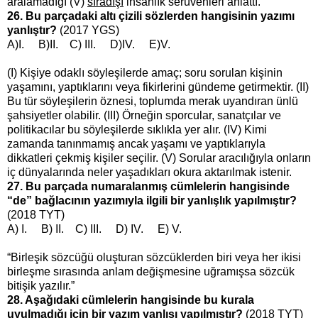
aralamadığı (V)
sıradışı
insanlık serüvenleri anlattı.
26. Bu parçadaki altı çizili sözlerden hangisinin yazımı
yanlıştır?
(2017 YGS)
A)I. B)II. C) III. D)IV. E)V.
(I) Kişiye odaklı söyleşilerde amaç; soru sorulan kişinin
yaşamını, yaptıklarını veya fikirlerini gündeme getirmektir. (II)
Bu tür söyleşilerin öznesi, toplumda merak uyandıran ünlü
şahsiyetler olabilir. (III) Örneğin sporcular, sanatçılar ve
politikacılar bu söyleşilerde sıklıkla yer alır. (IV) Kimi
zamanda tanınmamış ancak yaşamı ve yaptıklarıyla
dikkatleri çekmiş kişiler seçilir. (V) Sorular aracılığıyla onların
iç dünyalarında neler yaşadıkları okura aktarılmak istenir.
27. Bu parçada numaralanmış cümlelerin hangisinde
“de” bağlacının yazımıyla ilgili bir yanlışlık yapılmıştır?
(2018 TYT)
A) I. B) II. C) III. D) IV. E) V.
“Birleşik sözcüğü oluşturan sözcüklerden biri veya her ikisi
birleşme sırasında anlam değişmesine uğramışsa sözcük
bitişik yazılır.”
28. Aşağıdaki cümlelerin hangisinde bu kurala
uyulmadığı için bir yazım yanlışı yapılmıştır?
(2018 TYT)