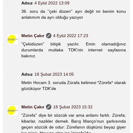
Adsız
4 Eylül 2022 13:09
36. soru da ''çeki düzen'' ayrı değil mi benim konu
anlatımım da ayrı olduğu yazıyor
Metin Çakır
4 Eylül 2022 17:23
"Çekidüzen" bitişik yazılır. Emin olamadığınız
durumlarda mutlaka TDK'nin internet sayfasına
bakınız.
Adsız
18 Şubat 2023 14:05
Metin Hocam 3. soruda Zürafa kelimesi *Zürefa* olarak
gözüküyor TDK'de
Metin Çakır
18 Şubat 2023 15:32
"Zürefa" diye bir sözcük var ama anlamı farklı. Zürefa;
kibarlar, nazikler demek. Barış Manço'nun şarkısında
geçen sözcük de odur: Zürefanın düşkünü beyaz giyer
kış günü. Hayvan olan ise "zürafa"dır.