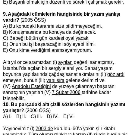
E) Başarılı olmak için düzenli ve sürekli çalışmak gerekir.
9. Aşağıdaki cümlelerin hangisinde bir yazım yanlışı
vardır?
(2005 ÖSS)
A) Bu konudaki kararımı size bildirmeyeceğim.
B) Konuşmasında bu konuya da değinecek.
C) Bebeği bütün gün kardeşi oyalıyacak.
D) Onun bu işi başaracağını söyleyebilirim.
E) Onu kime verdiğimi anımsayamıyorum.
Altı yıl önce aramızdan (I)
ayrılan
değerli sanatçımız,
İstanbul’da açılan bir sergiyle anılıyor. Sanat yaşamı
boyunca yapıtlarında çağdaş sanat akımlarını (II)
göz ardı
etmeyen, bunun (III)
yanı sıra
geleneklerimizi ve
(IV)
Anadolu Estetiğini
de yüzeye çıkarmayı başaran
sanatçının yapıtları (V)
7 Şubat 2006
tarihine kadar
izlenebilir.
10. Bu parçadaki altı çizili sözlerden hangisinin yazımı
yanlıştır?
(2006 ÖSS)
A) I. B) II. C) III. D) IV. E) V.
Yayınevimiz (I)
2003’de
kuruldu. 60’a yakın şiir kitabı
yayımladık. Tüm olumsuzluklara karşın (II)
şiirde
bugün bir