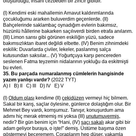
oluşturduğu, insanı cezbeden bir zincir gibidir.
(I) Kendimi eski mahallemin Arnavut kaldırımlarında
çocukluğumu ararken buluverdim geçenlerde. (II)
Bahçelerinde saklambaç oynadığım evlerin bakımsız,
hüzünlü hâllerine bakarken saçılıverdi birden etrafa anılarım.
(III) Limon sarısı gibi görünen eskiliğin yüzü, sadece
bakımsızlıktan ibaret değildi elbette. (IV) Benim zihnimdeki
eskilik: Duvarlarda çiviler, lekeler, paslanmış salça
kutusundan saksılar... (V) Yoğurtçuya karşı pencereden
seslenen Fatma teyzemin nidalarının yokluğu da eskitmişti
bu evleri.
35. Bu parçada numaralanmış cümlelerin hangisinde
yazım yanlışı vardır?
(2022 TYT)
A) I B) II C) III D) IV E) V
(I)
Oldum olası
kendime (II)
çekidüzen
vermeyi hiç bilmem.
Sakal bir karış, saçlar öylesine, günlerce dolaştığım olur. Bir
Mehmet Bey vardı, komşumuz. Tanışır, konuşurdum ama
adımı hiç merak etmemiş mi yoksa (III)
unutumuvermiş
,
nedir? Bir gün benim için “Hani, (IV)
saçı sakalı
akar gibi bir
adam geliyor buraya, o işte!” demiş. Üstüme başıma özen
göstermeyi beceremem. Çoraplarım hep düşer, yakamla