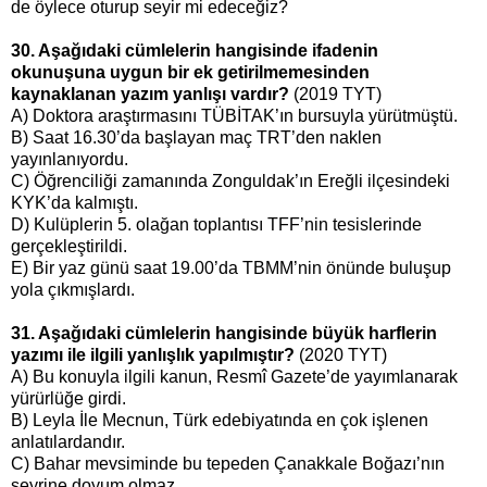
de öylece oturup seyir mi edeceğiz?
30. Aşağıdaki cümlelerin hangisinde ifadenin
okunuşuna uygun bir ek getirilmemesinden
kaynaklanan yazım yanlışı vardır?
(2019 TYT)
A) Doktora araştırmasını TÜBİTAK’ın bursuyla yürütmüştü.
B) Saat 16.30’da başlayan maç TRT’den naklen
yayınlanıyordu.
C) Öğrenciliği zamanında Zonguldak’ın Ereğli ilçesindeki
KYK’da kalmıştı.
D) Kulüplerin 5. olağan toplantısı TFF’nin tesislerinde
gerçekleştirildi.
E) Bir yaz günü saat 19.00’da TBMM’nin önünde buluşup
yola çıkmışlardı.
31. Aşağıdaki cümlelerin hangisinde büyük harflerin
yazımı ile ilgili yanlışlık yapılmıştır?
(2020 TYT)
A) Bu konuyla ilgili kanun, Resmî Gazete’de yayımlanarak
yürürlüğe girdi.
B) Leyla İle Mecnun, Türk edebiyatında en çok işlenen
anlatılardandır.
C) Bahar mevsiminde bu tepeden Çanakkale Boğazı’nın
seyrine doyum olmaz.