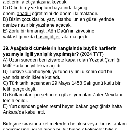
aletlerini alet çantasına koyduk.
C) Dilin birey ve toplum hayatında taşıdığı
önem,
anadili
öğretimini de önemli kılmaktadır.
D) Bizim çocuklar bu yaz, İstanbul'un en güzel yerinde
denize nazır bir
yazıhane
açacak.
E) Zorlu bir tırmanıştı, Ağrı Dağı’nın zirvesine
yaklaştığımızda
basınçölçer
alarma geçti.
39. Aşağıdaki cümlelerin hangisinde büyük harflerin
yazımıyla ilgili yanlışlık yapılmıştır?
(2024 TYT)
A) Uzun süreden beri ziyarete kapalı olan Yozgat Çamlığı
Millî Parkı bu yıl tekrar açıldı.
B) Türkiye Cumhuriyeti, yüzüncü yılını ülkenin dört bir
yanında etkinliklerle kutladı.
C) Türk tarihi açısından 29 Mayıs 1453 Salı günü kutlu bir
fetih gerçekleşti.
D) Kutlamalar için şehrin en güzel yeri olan Zafer Meydanı
tercih edildi.
E) Yurt dışından gelen resmî heyeti bakan geçtiğimiz hafta
Ankara’da kabul etti.
Birleşme sırasında kelimelerden her ikisi veya ikincisi anlam
değişmesine uğradığında bu tür birleşik kelimeler bitişik