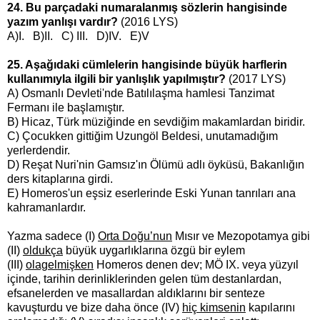
24. Bu parçadaki numaralanmış sözlerin hangisinde
yazım yanlışı vardır?
(2016 LYS)
A)I. B)II. C) III. D)IV. E)V
25. Aşağıdaki cümlelerin hangisinde büyük harflerin
kullanımıyla ilgili bir yanlışlık yapılmıştır?
(2017 LYS)
A) Osmanlı Devleti'nde Batılılaşma hamlesi Tanzimat
Fermanı ile başlamıştır.
B) Hicaz, Türk müziğinde en sevdiğim makamlardan biridir.
C) Çocukken gittiğim Uzungöl Beldesi, unutamadığım
yerlerdendir.
D) Reşat Nuri'nin Gamsız'ın Ölümü adlı öyküsü, Bakanlığın
ders kitaplarına girdi.
E) Homeros'un eşsiz eserlerinde Eski Yunan tanrıları ana
kahramanlardır.
Yazma sadece (I)
Orta Doğu’nun
Mısır ve Mezopotamya gibi
(II)
oldukça
büyük uygarlıklarına özgü bir eylem
(III)
olagelmişken
Homeros denen dev; MÖ IX. veya yüzyıl
içinde, tarihin derinliklerinden gelen tüm destanlardan,
efsanelerden ve masallardan aldıklarını bir senteze
kavuşturdu ve bize daha önce (IV)
hiç kimsenin
kapılarını