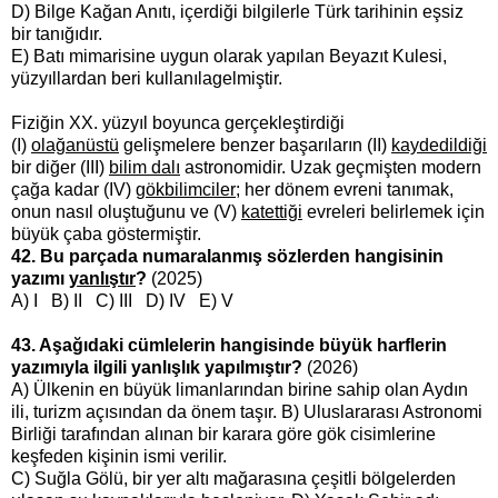
D) Bilge Kağan Anıtı, içerdiği bilgilerle Türk tarihinin eşsiz
bir tanığıdır.
E) Batı mimarisine uygun olarak yapılan Beyazıt Kulesi,
yüzyıllardan beri kullanılagelmiştir.
Fiziğin XX. yüzyıl boyunca gerçekleştirdiği
(I)
olağanüstü
gelişmelere benzer başarıların (II)
kaydedildiği
bir diğer (III)
bilim dalı
astronomidir. Uzak geçmişten modern
çağa kadar (IV)
gökbilimciler
; her dönem evreni tanımak,
onun nasıl oluştuğunu ve (V)
katettiği
evreleri belirlemek için
büyük çaba göstermiştir.
42. Bu parçada numaralanmış sözlerden hangisinin
yazımı
yanlıştır
?
(2025)
A) I B) II C) III D) IV E) V
43. Aşağıdaki cümlelerin hangisinde büyük harflerin
yazımıyla ilgili yanlışlık yapılmıştır?
(2026)
A) Ülkenin en büyük limanlarından birine sahip olan Aydın
ili, turizm açısından da önem taşır. B) Uluslararası Astronomi
Birliği tarafından alınan bir karara göre gök cisimlerine
keşfeden kişinin ismi verilir.
C) Suğla Gölü, bir yer altı mağarasına çeşitli bölgelerden