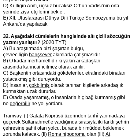
D) Kültigin Anıtı, uçsuz bucaksız Orhun Vadisi’nin orta
yerinde ziyaretçilerini bekler.
E) XII. Uluslararası Dünya Dili Türkçe Sempozyumu bu yıl
Ankara’da yapılacak.
32. Aşağıdaki cümlelerin hangisinde altı çizili sözcüğün
yazımı yanlıştır?
(2020 TYT)
A) Bu araştırmada bizi şaşırtan bulgu,
çevreciliğin
barışsever
akımlarla çatışmasıdır.
B) O kadar merhametlidir ki yakın arkadaşları
arasında
karıncaincitmez
olarak anılır.
C) Başkentin ortasındaki
gökdelenler
, etrafındaki binaları
yutacakmış gibi duruyordu.
D) İnsanlar,
çokbilmiş
olarak tanınan kişilerle arkadaşlık
kurmaktan uzak dururlar.
E) Orada yaşamamış, o insanlarla hiç bağ kurmamış gibi
ne
değerbilir
ne yol yordam.
Tramvay, (I)
Galata Köprüsü
üzerinden tarihî yarımadaya
geçerek Sultanahmet’e vardığında sırasıyla iki farklı şehrin
çehresine şahit olan yolcu, burada bir müddet beklemek
zorunda kalacak. (II)
Roma hipodromu
olan (III)
At