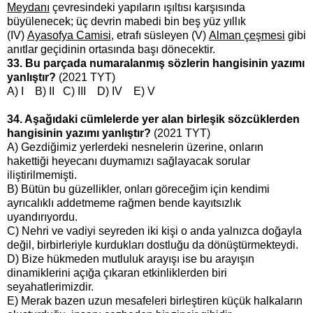
Meydanı
çevresindeki yapıların ışıltısı karşısında
büyülenecek; üç devrin mabedi bin beş yüz yıllık
(IV)
Ayasofya Camisi
, etrafı süsleyen (V)
Alman çeşmesi
gibi
anıtlar geçidinin ortasında başı dönecektir.
33. Bu parçada numaralanmış sözlerin hangisinin yazımı
yanlıştır?
(2021 TYT)
A) I B) II C) III D) IV E) V
34. Aşağıdaki cümlelerde yer alan birleşik sözcüklerden
hangisinin yazımı yanlıştır?
(2021 TYT)
A) Gezdiğimiz yerlerdeki nesnelerin üzerine, onların
hakettiği heyecanı duymamızı sağlayacak sorular
iliştirilmemişti.
B) Bütün bu güzellikler, onları göreceğim için kendimi
ayrıcalıklı addetmeme rağmen bende kayıtsızlık
uyandırıyordu.
C) Nehri ve vadiyi seyreden iki kişi o anda yalnızca doğayla
değil, birbirleriyle kurdukları dostluğu da dönüştürmekteydi.
D) Bize hükmeden mutluluk arayışı ise bu arayışın
dinamiklerini açığa çıkaran etkinliklerden biri
seyahatlerimizdir.
E) Merak bazen uzun mesafeleri birleştiren küçük halkaların