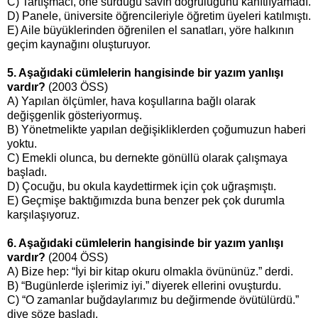
C) Tartışmacı, öne sürdüğü savın doğruluğunu kanıtlıyamadı.
D) Panele, üniversite öğrencileriyle öğretim üyeleri katılmıştı.
E) Aile büyüklerinden öğrenilen el sanatları, yöre halkının
geçim kaynağını oluşturuyor.
5. Aşağıdaki cümlelerin hangisinde bir yazım yanlışı
vardır?
(2003 ÖSS)
A) Yapılan ölçümler, hava koşullarına bağlı olarak
değişgenlik gösteriyormuş.
B) Yönetmelikte yapılan değişikliklerden çoğumuzun haberi
yoktu.
C) Emekli olunca, bu dernekte gönüllü olarak çalışmaya
başladı.
D) Çocuğu, bu okula kaydettirmek için çok uğraşmıştı.
E) Geçmişe baktığımızda buna benzer pek çok durumla
karşılaşıyoruz.
6. Aşağıdaki cümlelerin hangisinde bir yazım yanlışı
vardır?
(2004 ÖSS)
A) Bize hep: “İyi bir kitap okuru olmakla övününüz.” derdi.
B) “Bugünlerde işlerimiz iyi.” diyerek ellerini ovuşturdu.
C) “O zamanlar buğdaylarımız bu değirmende övütülürdü.”
diye söze başladı.