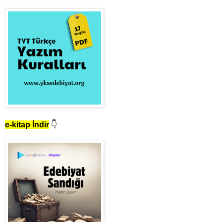
e-kitap İndir
👇