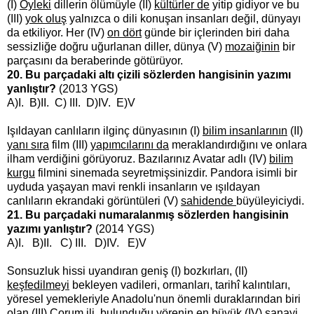
(I)
Öyleki
dillerin ölümüyle (II)
kültürler de
yitip gidiyor ve bu
(III)
yok oluş
yalnızca o dili konuşan insanları değil, dünyayı
da etkiliyor. Her (IV)
on dört
günde bir içlerinden biri daha
sessizliğe doğru uğurlanan diller, dünya (V)
mozaiğinin
bir
parçasını da beraberinde götürüyor.
20. Bu parçadaki altı çizili sözlerden hangisinin yazımı
yanlıştır?
(2013 YGS)
A)I. B)II. C) III. D)IV. E)V
Işıldayan canlıların ilginç dünyasının (I)
bilim insanlarının
(II)
yanı sıra
film (III)
yapımcılarını da
meraklandırdığını ve onlara
ilham verdiğini görüyoruz. Bazılarınız Avatar adlı (IV)
bilim
kurgu
filmini sinemada seyretmişsinizdir. Pandora isimli bir
uyduda yaşayan mavi renkli insanların ve ışıldayan
canlıların ekrandaki görüntüleri (V)
sahidende
büyüleyiciydi.
21. Bu parçadaki numaralanmış sözlerden hangisinin
yazımı yanlıştır?
(2014 YGS)
A)I. B)II. C) III. D)IV. E)V
Sonsuzluk hissi uyandıran geniş (I) bozkırları, (II)
keşfedilmeyi
bekleyen vadileri, ormanları, tarihî kalıntıları,
yöresel yemekleriyle Anadolu'nun önemli duraklarından biri
olan (III)
Çorum ili
, bulunduğu yörenin en büyük (IV)
sanayi