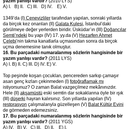
yazım yanlışı vardır?
(2010 LYS)
A) I. B) II. C) III. D) IV. E) V.
1
349’da (I)
Cenevizliler
tarafından yapılan, sonraki yıllarda
da birçok kez onarılan (II)
Galata Kulesi
, İstanbul'daki
görülmeye değer yerlerden biridir. Üsküdar’ın (III)
Doğancılar
Semti’ndeki
bu yapı (IV) 17. yy.da (V)
Hezarfen Ahmet
Çelebi
'nin takma kanatlarla uçmasından sonra da birçok
uçma denemesine tanık olmuştur.
16. Bu parçadaki numaralanmış sözlerin hangisinde bir
yazım yanlışı vardır?
(2011 LYS)
A) I. B) II. C) III. D) IV. E) V.
Top peşinde koşan çocukları, pencereden sarkıp çamaşır
asan genç kızları çekinmeden (I)
fotoğraflamak mı
istiyorsunuz? O zaman Balat vazgeçilmez mekânınızdır.
Hele (II)
akşamüstü
eski semtin dar sokaklarına öyle bir ışık
(III)
düşerki
hayran kalırsınız. Son yıllarda yapılan (IV)
restorasyon
çalışmalarıyla güzelleşen (V)
Balat Kültür Evini
de görmeden edemezsiniz.
17. Bu parçadaki numaralanmış sözlerin hangisinde bir
yazım yanlışı vardır?
(2011 YGS)
A) IV. B) V. C) III. D) II. E) I.