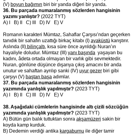
(V)
boyun bağımın
biri bir yanda diğeri bir yanda.
36. Bu parçada numaralanmış sözlerden hangisinin
yazımı yanlıştır?
(2022 TYT)
A) I B) II C) III D) IV E) V
Romanın karakteri Mümtaz, Sahaflar Çarşısı’ndan geçerken
tanıdık bir sahafın uzattığı birkaç kitabı (I)
ayaküstü
karıştırır.
Aslında (II)
bilinçaltı
, kısa süre önce ayrıldığı Nuran’ın
hayaliyle doludur. Mümtaz (III)
yanı başında
yaşayan bu
kadını, âdeta ortada olmayan bir varlık gibi sevmektedir.
Nuran, gönlüne düşünce dışarıya çıkış amacını bir anda
unutur ve sahaftan ayrılıp sanki (IV)
uyur gezer
biri gibi
çarşıyı (V)
baştan başa
adımlar.
37. Bu parçada numaralanmış sözlerden hangisinin
yazımında yanlışlık yapılmıştır?
(2023 TYT)
A) I B) II C) III D) IV E) V
38. Aşağıdaki cümlelerin hangisinde altı çizili sözcüğün
yazımında yanlışlık yapılmıştır?
(2023 TYT)
A) Bütün gün balık tuttuktan sonra
akşamüzeri
sakin bir
koyda kamp kurduk.
B) Dedemin verdiği antika
kargaburnu
ile diğer tamir