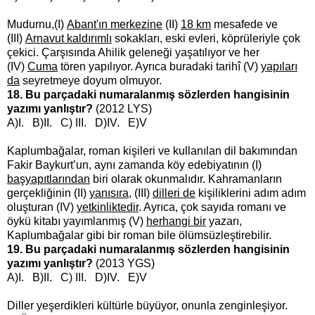
Mudurnu,(I)
Abant'ın merkezine
(II)
18 km
mesafede ve
(III)
Arnavut kaldırımlı
sokakları, eski evleri, köprüleriyle çok
çekici. Çarşısında Ahilik geleneği yaşatılıyor ve her
(IV)
Cuma
tören yapılıyor. Ayrıca buradaki tarihî (V)
yapıları
da
seyretmeye doyum olmuyor.
18. Bu parçadaki numaralanmış sözlerden hangisinin
yazımı yanlıştır?
(2012 LYS)
A)I. B)II. C) III. D)IV. E)V
Kaplumbağalar, roman kişileri ve kullanılan dil bakımından
Fakir Baykurt’un, aynı zamanda köy edebiyatının (I)
başyapıtlarından
biri olarak okunmalıdır. Kahramanların
gerçekliğinin (II)
yanısıra
, (III)
dilleri de
kişiliklerini adım adım
oluşturan (IV)
yetkinliktedir
. Ayrıca, çok sayıda romanı ve
öykü kitabı yayımlanmış (V)
herhangi bir
yazarı,
Kaplumbağalar gibi bir roman bile ölümsüzleştirebilir.
19. Bu parçadaki numaralanmış sözlerden hangisinin
yazımı yanlıştır?
(2013 YGS)
A)I. B)II. C) III. D)IV. E)V
Diller yeşerdikleri kültürle büyüyor, onunla zenginleşiyor.