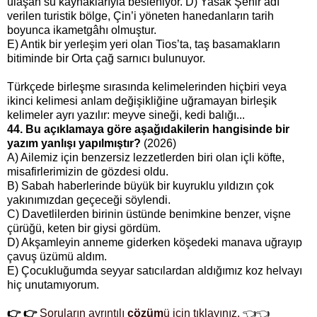
ulaşan su kaynaklarıyla besleniyor. D) Yasak Şehir adı
verilen turistik bölge, Çin’i yöneten hanedanların tarih
boyunca ikametgâhı olmuştur.
E) Antik bir yerleşim yeri olan Tios’ta, taş basamakların
bitiminde bir Orta çağ sarnıcı bulunuyor.
Türkçede birleşme sırasında kelimelerinden hiçbiri veya
ikinci kelimesi anlam değişikliğine uğramayan birleşik
kelimeler ayrı yazılır: meyve sineği, kedi balığı...
44. Bu açıklamaya göre aşağıdakilerin hangisinde bir
yazım yanlışı yapılmıştır?
(2026)
A) Ailemiz için benzersiz lezzetlerden biri olan içli köfte,
misafirlerimizin de gözdesi oldu.
B) Sabah haberlerinde büyük bir kuyruklu yıldızın çok
yakınımızdan geçeceği söylendi.
C) Davetlilerden birinin üstünde benimkine benzer, vişne
çürüğü, keten bir giysi gördüm.
D) Akşamleyin anneme giderken köşedeki manava uğrayıp
çavuş üzümü aldım.
E) Çocukluğumda seyyar satıcılardan aldığımız koz helvayı
hiç unutamıyorum.
👉 👉
Soruların ayrıntılı
çözüm
ü için tıklayınız.
👈👈