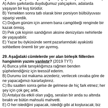
A) Adını şarkılarda duyduğumuz yalıçapkını, adalarda
yaşayan bir kuş türüdür.
B) Yemekten sonra tatlı olarak birer porsiyon bülbülyuvası
siparişi verdik.
C) Doğum günüm için annem bana camgöbeği renginde bir
kazak örmüş.
D) Pek çok kişinin sandığının aksine denizyılanı nehirlerde
de yaşayabilir.
E) Yazar bu öyküsünde semt pazarlarındaki ayaküstü
sohbetlere önemli bir yer ayırmış.
29. Aşağıdaki cümlelerde yer alan birleşik fiillerden
hangisinin yazımı
yanlıştır
?
(2019 TYT)
A) Bunca yıllık tanışıklığımıza rağmen benden
şüphelendiğiniz için teessüf ederim.
B) Durumu üst makama arzederiz, verilecek cevaba göre de
ne yapacağımızı kararlaştırırız.
C) Bu saatten sonra gelse de gelmese de hiç fark etmez; her
şey için çok geç artık.
D) Antalya’da etkili olan yağış, seraları bir anda su altında
bıraktı ve bütün mahsulü mahvetti.
E) O her istediğini yapacak, istediği gibi at koşturacak; biz