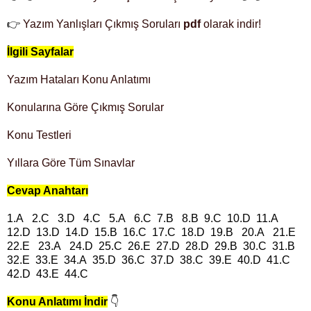
👉
Yazım Yanlışları Çıkmış Soruları
pdf
olarak indir!
İlgili Sayfalar
Yazım Hataları Konu Anlatımı
Konularına Göre Çıkmış Sorular
Konu Testleri
Yıllara Göre Tüm Sınavlar
Cevap Anahtarı
1.A 2.C 3.D 4.C 5.A 6.C 7.B 8.B 9.C 10.D 11.A
12.D 13.D 14.D 15.B 16.C 17.C 18.D 19.B 20.A 21.E
22.E 23.A 24.D 25.C 26.E 27.D 28.D 29.B 30.C 31.B
32.E 33.E 34.A 35.D 36.C 37.D 38.C 39.E 40.D 41.C
42.D 43.E 44.C
Konu Anlatımı İndir
👇