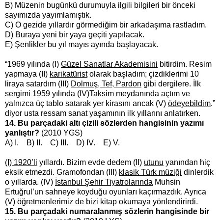
B) Müzenin bugünkü durumuyla ilgili bilgileri bir önceki
sayımızda yayımlamıştık.
C) O gezide yıllardır görmediğim bir arkadaşıma rastladım.
D) Buraya yeni bir yaya geçiti yapılacak.
E) Şenlikler bu yıl mayıs ayında başlayacak.
“1969 yılında (I)
Güzel Sanatlar Akademisini
bitirdim. Resim
yapmaya (II)
karikatürist
olarak başladım; çizdiklerimi 10
liraya satardım (III)
Dolmuş, Tef, Pardon
gibi dergilere. İlk
sergimi 1959 yılında (IV)
Taksim meydanında
açtım ve
yalnızca üç tablo satarak yer kirasını ancak (V)
ödeyebildim
.”
diyor usta ressam sanat yaşamının ilk yıllarını anlatırken.
14. Bu parçadaki altı çizili sözlerden hangisinin yazımı
yanlıştır?
(2010 YGS)
A) I. B) II. C) III. D) IV. E) V.
(I) 1920’li
yıllardı. Bizim evde dedem (II)
utunu
yanından hiç
eksik etmezdi. Gramofondan (III)
klasik Türk müziği
dinlerdik
o yıllarda. (IV)
İstanbul Şehir Tiyatrolarında
Muhsin
Ertuğrul’un sahneye koyduğu oyunları kaçırmazdık. Ayrıca
(V)
öğretmenlerimiz de
bizi kitap okumaya yönlendirirdi.
15. Bu parçadaki numaralanmış sözlerin hangisinde bir