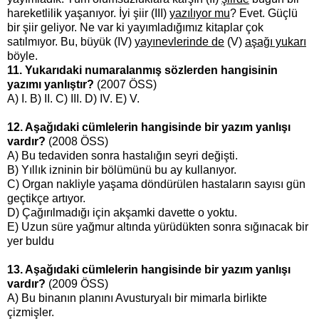
hareketlilik yaşanıyor. İyi şiir (III)
yazılıyor mu
? Evet. Güçlü
bir şiir geliyor. Ne var ki yayımladığımız kitaplar çok
satılmıyor. Bu, büyük (IV)
yayınevlerinde de
(V)
aşağı yukarı
böyle.
11. Yukarıdaki numaralanmış sözlerden hangisinin
yazımı yanlıştır?
(2007 ÖSS)
A) I. B) II. C) III. D) IV. E) V.
12. Aşağıdaki cümlelerin hangisinde bir yazım yanlışı
vardır?
(2008 ÖSS)
A) Bu tedaviden sonra hastalığın seyri değişti.
B) Yıllık izninin bir bölümünü bu ay kullanıyor.
C) Organ nakliyle yaşama döndürülen hastaların sayısı gün
geçtikçe artıyor.
D) Çağırılmadığı için akşamki davette o yoktu.
E) Uzun süre yağmur altında yürüdükten sonra sığınacak bir
yer buldu
13. Aşağıdaki cümlelerin hangisinde bir yazım yanlışı
vardır?
(2009 ÖSS)
A) Bu binanın planını Avusturyalı bir mimarla birlikte
çizmişler.