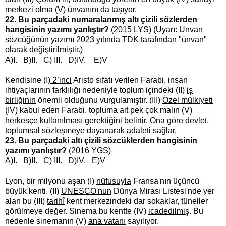
merkezi olma (V)
ünvanını
da taşıyor.
22. Bu parçadaki numaralanmış altı çizili sözlerden
hangisinin yazımı yanlıştır?
(2015 LYS) (Uyarı: Unvan
sözcüğünün yazımı 2023 yılında TDK tarafından "ünvan"
olarak değiştirilmiştir.)
A)I. B)II. C) III. D)IV. E)V
Kendisine (I)
2’inci
Aristo sıfatı verilen Farabi, insan
ihtiyaçlarının farklılığı nedeniyle toplum
içindeki (II)
iş
birliğinin
önemli olduğunu vurgulamıştır. (III)
Özel mülkiyeti
(IV)
kabul eden
Farabi, topluma ait pek çok malın (V)
herkesçe
kullanılması gerektiğini belirtir. Ona göre devlet,
toplumsal sözleşmeye dayanarak adaleti sağlar.
23. Bu parçadaki altı çizili sözcüklerden hangisinin
yazımı yanlıştır?
(2016 YGS)
A)I. B)II. C) III. D)IV. E)V
Lyon, bir milyonu aşan (I)
nüfusuyla
Fransa'nın üçüncü
büyük kenti. (II)
UNESCO'nun
Dünya Mirası Listesi'nde yer
alan bu (III)
tarihî
kent merkezindeki dar sokaklar, tüneller
görülmeye değer. Sinema bu kentte (IV)
icadedilmiş
. Bu
nedenle sinemanın (V)
ana vatanı
sayılıyor.