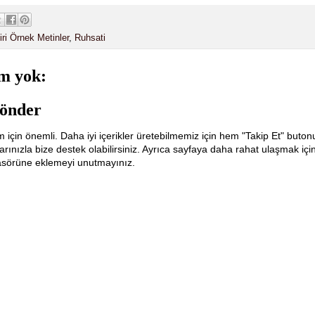
iri Örnek Metinler
,
Ruhsati
m yok:
önder
m için önemli. Daha iyi içerikler üretebilmemiz için hem "Takip Et" buton
ınızla bize destek olabilirsiniz. Ayrıca sayfaya daha rahat ulaşmak içi
lasörüne eklemeyi unutmayınız.