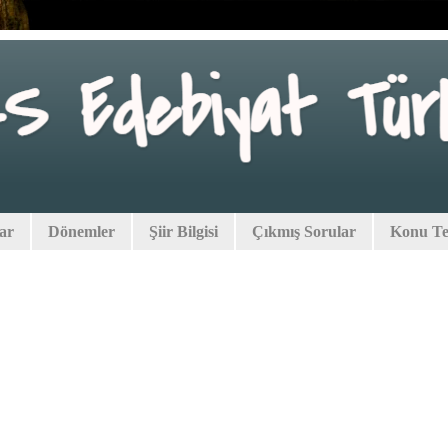
lar
Dönemler
Şiir Bilgisi
Çıkmış Sorular
Konu Tes