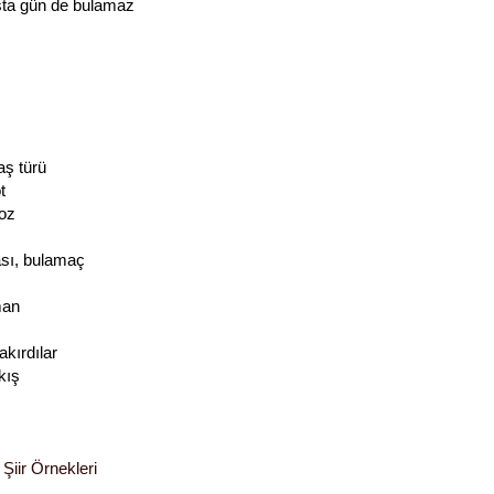
sta gün de bulamaz
ş türü
t
toz
sı, bulamaç
man
akırdılar
kış
Şiir Örnekleri