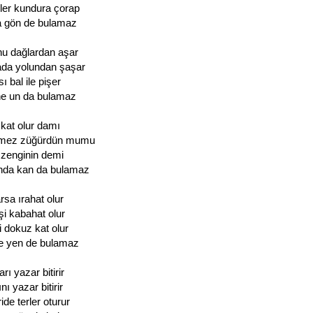
rler kundura çorap
a gön de bulamaz
nu dağlardan aşar
ada yolundan şaşar
ı bal ile pişer
ne un da bulamaz
 kat olur damı
rmez züğürdün mumu
i zenginin demi
nda kan da bulamaz
rsa ırahat olur
şi kabahat olur
i dokuz kat olur
ne yen de bulamaz
rı yazar bitirir
ı yazar bitirir
de terler oturur