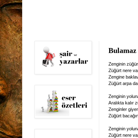
Bulamaz
Zenginin züğü
Züğürt nere v
Zengine baklav
Züğürt arpa da
Zenginin yoluna
Aralıkta kalır 
Zenginler giye
Züğürt bacağı
Zenginin yoluna
Züğürt nere va