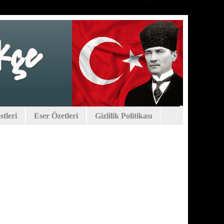
tleri
Eser Özetleri
Gizlilik Politikası