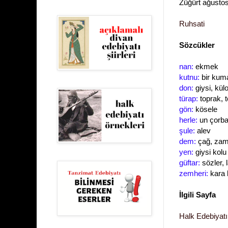
Züğürt ağusto
Ruhsati
Sözcükler
nan:
ekmek
kutnu:
bir kuma
don:
giysi, külo
türap:
toprak, 
gön:
kösele
herle:
un çorba
şule:
alev
dem:
çağ, za
yen:
giysi kolu
güftar:
sözler, l
zemheri:
kara 
İlgili Sayfa
Halk Edebiyatı 