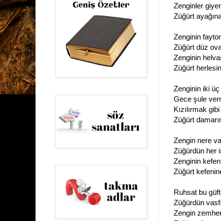
Zenginler giye
Züğürt ayağın
Zenginin fayto
Züğürt düz ov
Zenginin helvas
Züğürt herlesi
Zenginin iki üç
Gece şule ve
Kızılırmak gib
Züğürt damarı
Zengin nere va
Züğürdün her i
Zenginin kefen
Züğürt kefeni
Ruhsat bu güfta
Züğürdün vasfın
Zengin zemheri