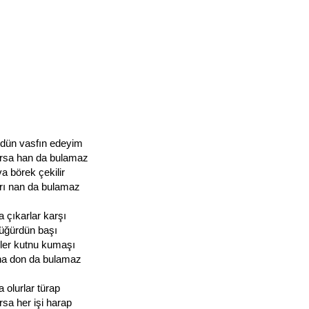
rdün vasfın edeyim
arsa han da bulamaz
a börek çekilir
rı nan da bulamaz
 çıkarlar karşı
züğürdün başı
rler kutnu kumaşı
na don da bulamaz
 olurlar türap
rsa her işi harap