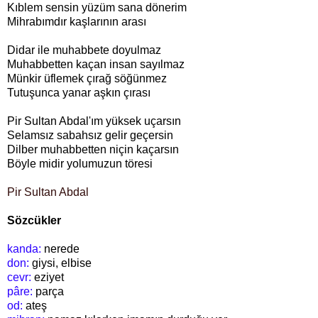
Kıblem sensin yüzüm sana dönerim
Mihrabımdır kaşlarının arası
Didar ile muhabbete doyulmaz
Muhabbetten kaçan insan sayılmaz
Münkir üflemek çırağ söğünmez
Tutuşunca yanar aşkın çırası
Pir Sultan Abdal'ım yüksek uçarsın
Selamsız sabahsız gelir geçersin
Dilber muhabbetten niçin kaçarsın
Böyle midir yolumuzun töresi
Pir Sultan Abdal
Sözcükler
kanda:
nerede
don:
giysi, elbise
cevr:
eziyet
pâre:
parça
od:
ateş