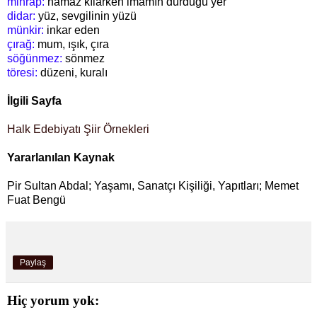
mihrap:
namaz kılarken imamın durduğu yer
didar:
yüz, sevgilinin yüzü
münkir:
inkar eden
çırağ:
mum, ışık, çıra
söğünmez:
sönmez
töresi:
düzeni, kuralı
İlgili Sayfa
Halk Edebiyatı Şiir Örnekleri
Yararlanılan Kaynak
Pir Sultan Abdal; Yaşamı, Sanatçı Kişiliği, Yapıtları; Memet
Fuat Bengü
Paylaş
Hiç yorum yok: