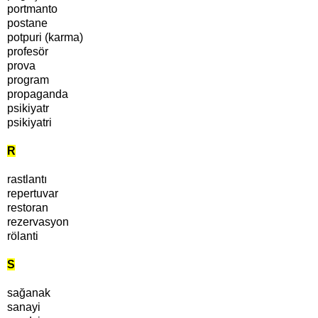
portmanto
postane
potpuri (karma)
profesör
prova
program
propaganda
psikiyatr
psikiyatri
R
rastlantı
repertuvar
restoran
rezervasyon
rölanti
S
sağanak
sanayi