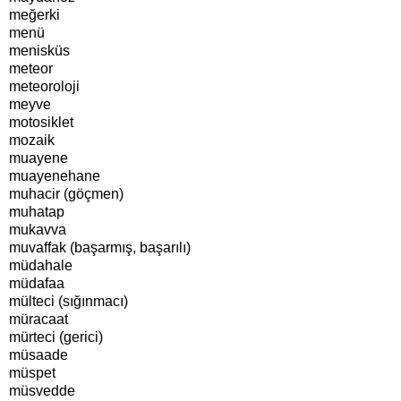
meğerki
menü
menisküs
meteor
meteoroloji
meyve
motosiklet
mozaik
muayene
muayenehane
muhacir (göçmen)
muhatap
mukavva
muvaffak (başarmış, başarılı)
müdahale
müdafaa
mülteci (sığınmacı)
müracaat
mürteci (gerici)
müsaade
müspet
müsvedde