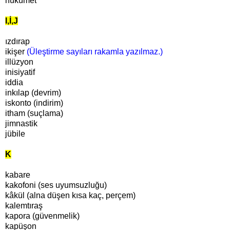
hükûmet
I,İ,J
ızdırap
ikişer
(Üleştirme sayıları rakamla yazılmaz.)
illüzyon
inisiyatif
iddia
inkılap (devrim)
iskonto (indirim)
itham (suçlama)
jimnastik
jübile
K
kabare
kakofoni (ses uyumsuzluğu)
kâkül (alna düşen kısa kaç, perçem)
kalemtıraş
kapora (güvenmelik)
kapüşon