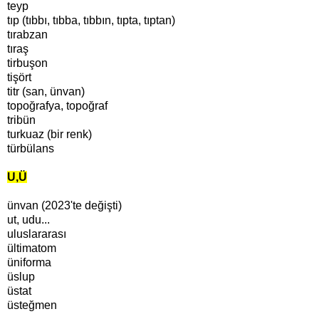
teyp
tıp (tıbbı, tıbba, tıbbın, tıpta, tıptan)
tırabzan
tıraş
tirbuşon
tişört
titr (san, ünvan)
topoğrafya, topoğraf
tribün
turkuaz (bir renk)
türbülans
U,Ü
ünvan (2023'te değişti)
ut, udu...
uluslararası
ültimatom
üniforma
üslup
üstat
üsteğmen