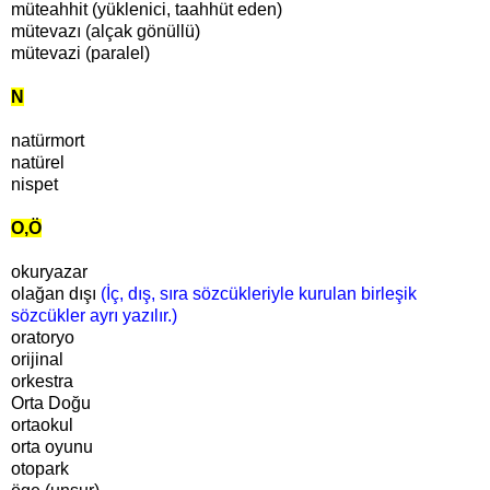
müteahhit (yüklenici, taahhüt eden)
mütevazı (alçak gönüllü)
mütevazi (paralel)
N
natürmort
natürel
nispet
O,Ö
okuryazar
olağan dışı
(İ
ç, dış, sıra sözcükleriyle kurulan birleşik
sözcükler ayrı yazılır.)
oratoryo
orijinal
orkestra
Orta Doğu
ortaokul
orta oyunu
otopark