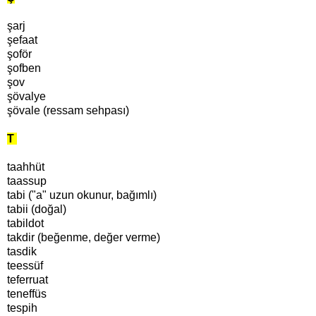
şarj
şefaat
şoför
şofben
şov
şövalye
şövale (ressam sehpası)
T
taahhüt
taassup
tabi ("a" uzun okunur, bağımlı)
tabii (doğal)
tabildot
takdir (beğenme, değer verme)
tasdik
teessüf
teferruat
teneffüs
tespih