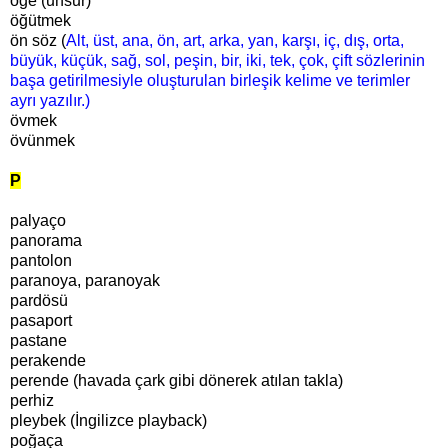
öge (unsur)
öğütmek
ön söz (
Alt, üst, ana, ön, art, arka, yan, karşı, iç, dış, orta,
büyük, küçük, sağ, sol, peşin, bir, iki, tek, çok, çift sözlerinin
başa getirilmesiyle oluşturulan birleşik kelime ve terimler
ayrı yazılır.)
övmek
övünmek
P
palyaço
panorama
pantolon
paranoya, paranoyak
pardösü
pasaport
pastane
perakende
perende (havada çark gibi dönerek atılan takla)
perhiz
pleybek (İngilizce playback)
poğaça