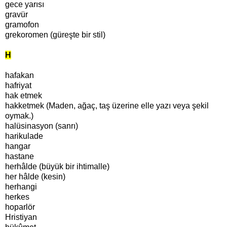
gece yarısı
gravür
gramofon
grekoromen (güreşte bir stil)
H
hafakan
hafriyat
hak etmek
hakketmek (Maden, ağaç, taş üzerine elle yazı veya şekil
oymak.)
halüsinasyon (sanrı)
harikulade
hangar
hastane
herhâlde (büyük bir ihtimalle)
her hâlde (kesin)
herhangi
herkes
hoparlör
Hristiyan