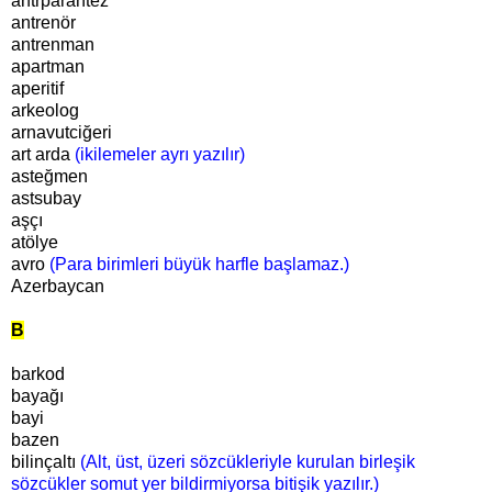
antrparantez
antrenör
antrenman
apartman
aperitif
arkeolog
arnavutciğeri
art arda
(ikilemeler ayrı yazılır)
asteğmen
astsubay
aşçı
atölye
avro
(Para birimleri büyük harfle başlamaz.)
Azerbaycan
B
barkod
bayağı
bayi
bazen
bilinçaltı
(Alt, üst, üzeri sözcükleriyle kurulan birleşik
sözcükler somut yer bildirmiyorsa bitişik yazılır.)