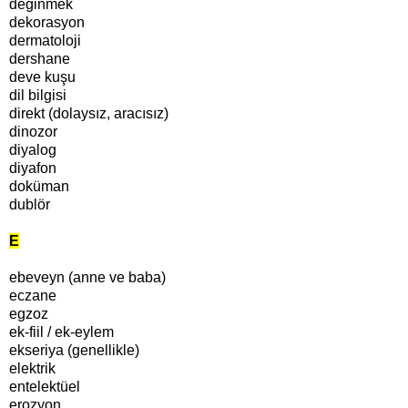
değinmek
dekorasyon
dermatoloji
dershane
deve kuşu
dil bilgisi
direkt (dolaysız, aracısız)
dinozor
diyalog
diyafon
doküman
dublör
E
ebeveyn (anne ve baba)
eczane
egzoz
ek-fiil / ek-eylem
ekseriya (genellikle)
elektrik
entelektüel
erozyon