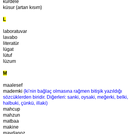
kurdele
küsur (artan kısım)
L
laboratuvar
lavabo
literatür
lügat
lütuf
lüzum
M
maalesef
mademki
(ki'nin bağlaç olmasına rağmen bitişik yazıldığı
sözcüklerden biridir. Diğerleri: sanki, oysaki, meğerki, belki,
halbuki, çünkü, illaki)
mahcup
mahzun
matbaa
makine
maydanoz