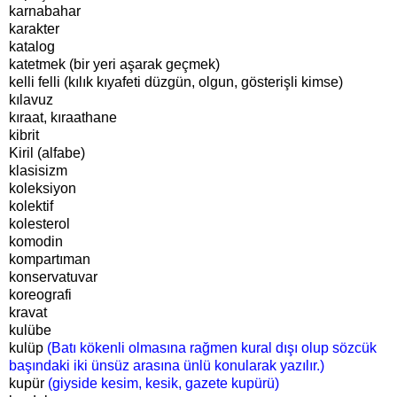
karnabahar
karakter
katalog
katetmek (bir yeri aşarak geçmek)
kelli felli (kılık kıyafeti düzgün, olgun, gösterişli kimse)
kılavuz
kıraat, kıraathane
kibrit
Kiril (alfabe)
klasisizm
koleksiyon
kolektif
kolesterol
komodin
kompartıman
konservatuvar
koreografi
kravat
kulübe
kulüp
(Batı kökenli olmasına rağmen kural dışı olup sözcük
başındaki iki ünsüz arasına ünlü konularak yazılır.)
kupür
(giyside kesim, kesik, gazete kupürü)