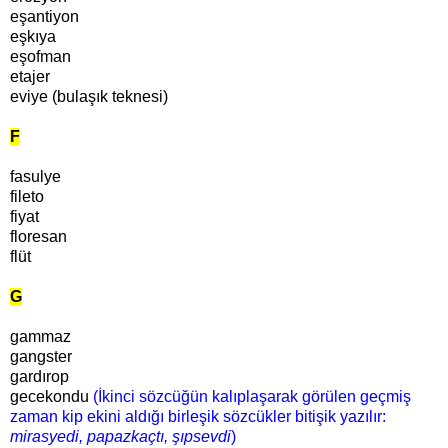
eşantiyon
eşkıya
eşofman
etajer
eviye (bulaşık teknesi)
F
fasulye
fileto
fiyat
floresan
flüt
G
gammaz
gangster
gardırop
gecekondu
(İkinci sözcüğün kalıplaşarak görülen geçmiş
zaman kip ekini aldığı birleşik sözcükler bitişik yazılır:
mirasyedi, papazkaçtı, şıpsevdi
)