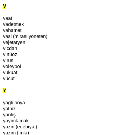
V
vaat
vadetmek
vahamet
vasi (mirası yöneten)
vejetaryen
vicdan
virtüöz
virüs
voleybol
vukuat
vücut
Y
yağlı boya
yalnız
yanlış
yayımlamak
yazın (edebiyat)
yazım (imla)