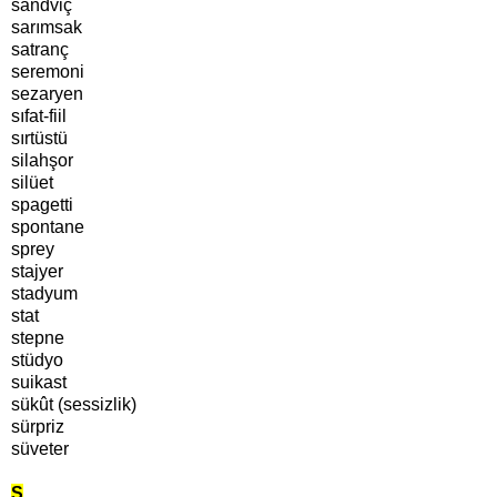
sandviç
sarımsak
satranç
seremoni
sezaryen
sıfat-fiil
sırtüstü
silahşor
silüet
spagetti
spontane
sprey
stajyer
stadyum
stat
stepne
stüdyo
suikast
sükût (sessizlik)
sürpriz
süveter
Ş