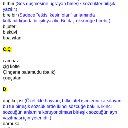
birbiri
(Ses düşmesine uğrayan birleşik sözcükler bitişik
yazılır.)
bire bir
(
Sadece "etkisi kesin olan" anlamında
kullanıldığında bitişik yazılır: Bu ilaç öksürüğe birebir)
bijuteri
bisküvi
boa yılanı
C,Ç
cambaz
çiğ köfte
Çingene palamudu (balık)
çöpçatan
D
dağ keçisi
(Özellikle hayvan, bitki, alet isimlerini karşılayan
bu tür birleşik sözcüklerde ikinci sözcüğe bakılır. İkinci
sözcüğün anlamını koruyor olması birleşik sözcüğün ayrı
yazılması için yeterlidir.)
darbuka