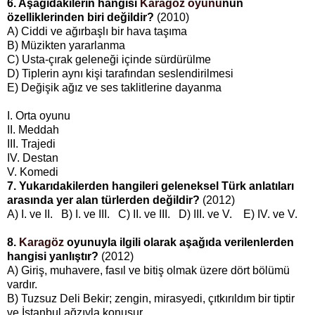
6. Aşağıdakilerin hangisi
Karagöz oyunu
nun
özelliklerinden biri değildir?
(2010)
A) Ciddi ve ağırbaşlı bir hava taşıma
B) Müzikten yararlanma
C) Usta-çırak geleneği içinde sürdürülme
D) Tiplerin aynı kişi tarafından seslendirilmesi
E) Değişik ağız ve ses taklitlerine dayanma
I. Orta oyunu
II. Meddah
III. Trajedi
IV. Destan
V. Komedi
7. Yukarıdakilerden hangileri geleneksel Türk anlatıları
arasında yer alan türlerden değildir?
(2012)
A) I. ve II. B) I. ve III. C) II. ve III. D) III. ve V. E) IV. ve V.
8.
Karagöz
oyunuyla ilgili olarak aşağıda verilenlerden
hangisi yanlıştır?
(2012)
A) Giriş, muhavere, fasıl ve bitiş olmak üzere dört bölümü
vardır.
B) Tuzsuz Deli Bekir; zengin, mirasyedi, çıtkırıldım bir tiptir
ve İstanbul ağzıyla konuşur.