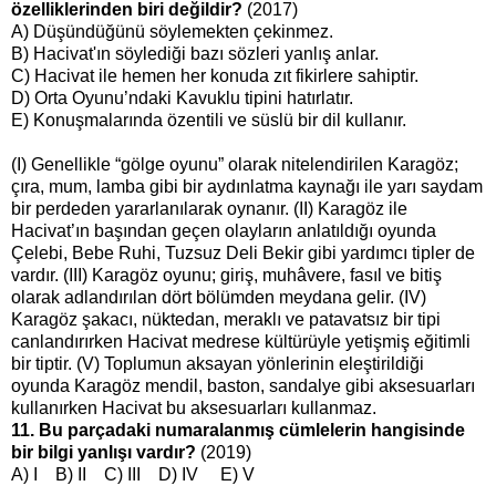
özelliklerinden biri değildir?
(2017)
A) Düşündüğünü söylemekten çekinmez.
B) Hacivat'ın söylediği bazı sözleri yanlış anlar.
C) Hacivat ile hemen her konuda zıt fikirlere sahiptir.
D) Orta Oyunu’ndaki Kavuklu tipini hatırlatır.
E) Konuşmalarında özentili ve süslü bir dil kullanır.
(I) Genellikle “gölge oyunu” olarak nitelendirilen Karagöz;
çıra, mum, lamba gibi bir aydınlatma kaynağı ile yarı saydam
bir perdeden yararlanılarak oynanır. (II) Karagöz ile
Hacivat’ın başından geçen olayların anlatıldığı oyunda
Çelebi, Bebe Ruhi, Tuzsuz Deli Bekir gibi yardımcı tipler de
vardır. (III) Karagöz oyunu; giriş, muhâvere, fasıl ve bitiş
olarak adlandırılan dört bölümden meydana gelir. (IV)
Karagöz şakacı, nüktedan, meraklı ve patavatsız bir tipi
canlandırırken Hacivat medrese kültürüyle yetişmiş eğitimli
bir tiptir. (V) Toplumun aksayan yönlerinin eleştirildiği
oyunda Karagöz mendil, baston, sandalye gibi aksesuarları
kullanırken Hacivat bu aksesuarları kullanmaz.
11. Bu parçadaki numaralanmış cümlelerin hangisinde
bir bilgi yanlışı vardır?
(2019)
A) I B) II C) III D) IV E) V