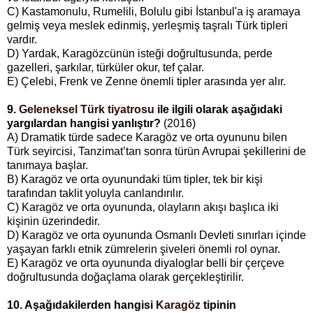
C) Kastamonulu, Rumelili, Bolulu gibi İstanbul'a iş aramaya
gelmiş veya meslek edinmiş, yerleşmiş taşralı Türk tipleri
vardır.
D) Yardak, Karagözcünün isteği doğrultusunda, perde
gazelleri, şarkılar, türküler okur, tef çalar.
E) Çelebi, Frenk ve Zenne önemli tipler arasında yer alır.
9.
Geleneksel Türk tiyatrosu
ile ilgili olarak aşağıdaki
yargılardan hangisi yanlıştır?
(2016)
A) Dramatik türde sadece Karagöz ve orta oyununu bilen
Türk seyircisi, Tanzimat’tan sonra türün Avrupai şekillerini de
tanımaya başlar.
B) Karagöz ve orta oyunundaki tüm tipler, tek bir kişi
tarafından taklit yoluyla canlandırılır.
C) Karagöz ve orta oyununda, olayların akışı başlıca iki
kişinin üzerindedir.
D) Karagöz ve orta oyununda Osmanlı Devleti sınırları içinde
yaşayan farklı etnik zümrelerin şiveleri önemli rol oynar.
E) Karagöz ve orta oyununda diyaloglar belli bir çerçeve
doğrultusunda doğaçlama olarak gerçekleştirilir.
10. Aşağıdakilerden hangisi
Karagöz
tipinin