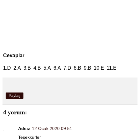
Cevaplar
1.D 2.A 3.B 4.B 5.A 6.A 7.D 8.B 9.B 10.E 11.E
Paylaş
4 yorum:
Adsız
12 Ocak 2020 09:51
Teşekkürler