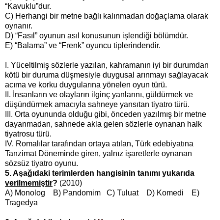
“Kavuklu”dur.
C) Herhangi bir metne bağlı kalınmadan doğaçlama olarak
oynanır.
D) “Fasıl” oyunun asıl konusunun işlendiği bölümdür.
E) “Balama” ve “Frenk” oyuncu tiplerindendir.
I. Yüceltilmiş sözlerle yazılan, kahramanın iyi bir durumdan
kötü bir duruma düşmesiyle duygusal arınmayı sağlayacak
acıma ve korku duygularına yönelen oyun türü.
II. İnsanların ve olayların ilginç yanlarını, güldürmek ve
düşündürmek amacıyla sahneye yansıtan tiyatro türü.
III. Orta oyununda olduğu gibi, önceden yazılmış bir metne
dayanmadan, sahnede akla gelen sözlerle oynanan halk
tiyatrosu türü.
IV. Romalılar tarafından ortaya atılan, Türk edebiyatına
Tanzimat Döneminde giren, yalnız işaretlerle oynanan
sözsüz tiyatro oyunu.
5. Aşağıdaki terimlerden hangisinin tanımı yukarıda
verilmemiştir
?
(2010)
A) Monolog B) Pandomim C) Tuluat D) Komedi E)
Tragedya