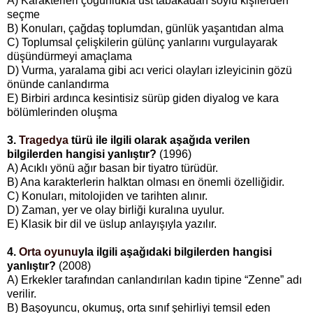
A) Karakterleri çoğunlukla üst tabakadan soylu kişilerden
seçme
B) Konuları, çağdaş toplumdan, günlük yaşantıdan alma
C) Toplumsal çelişkilerin gülünç yanlarını vurgulayarak
düşündürmeyi amaçlama
D) Vurma, yaralama gibi acı verici olayları izleyicinin gözü
önünde canlandırma
E) Birbiri ardınca kesintisiz sürüp giden diyalog ve kara
bölümlerinden oluşma
3.
Tragedya
türü ile ilgili olarak aşağıda verilen
bilgilerden hangisi yanlıştır?
(1996)
A) Acıklı yönü ağır basan bir tiyatro türüdür.
B) Ana karakterlerin halktan olması en önemli özelliğidir.
C) Konuları, mitolojiden ve tarihten alınır.
D) Zaman, yer ve olay birliği kuralına uyulur.
E) Klasik bir dil ve üslup anlayışıyla yazılır.
4.
Orta oyunu
yla ilgili aşağıdaki bilgilerden hangisi
yanlıştır?
(2008)
A) Erkekler tarafından canlandırılan kadın tipine “Zenne” adı
verilir.
B) Başoyuncu, okumuş, orta sınıf şehirliyi temsil eden