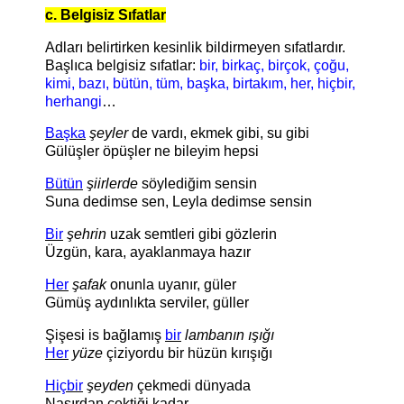
c. Belgisiz Sıfatlar
Adları belirtirken kesinlik bildirmeyen sıfatlardır.
Başlıca belgisiz sıfatlar:
bir, birkaç, birçok, çoğu,
kimi, bazı, bütün, tüm, başka, birtakım, her, hiçbir,
herhangi
…
Başka
şeyler
de vardı, ekmek gibi, su gibi
Gülüşler öpüşler ne bileyim hepsi
Bütün
şiirlerde
söylediğim sensin
Suna dedimse sen, Leyla dedimse sensin
Bir
şehrin
uzak semtleri gibi gözlerin
Üzgün, kara, ayaklanmaya hazır
Her
şafak
onunla uyanır, güler
Gümüş aydınlıkta serviler, güller
Şişesi is bağlamış
bir
lambanın ışığı
Her
yüze
çiziyordu bir hüzün kırışığı
Hiçbir
şeyden
çekmedi dünyada
Nasırdan çektiği kadar