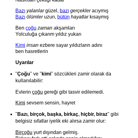
Bazı
yalanlar
güzel,
bazı
gerçekler
acıymış
Bazı
ölümler
uzun,
bütün
hayatlar
kısaymış
Ben
çoğu
zaman
akşamları
Yolculuğa çıkarım yıldız yukarı
Kimi
insan
ezbere sayar yıldızların adını
ben hasretlerin
Uyarılar
"
Çoğu
" ve "
kimi
" sözcükleri zamir olarak da
kullanılabilir:
Evlerin
çoğu
gereği gibi tasvir edilemedi.
Kimi
sevsem sensin, hayret
"
Bazı, birçok, başka, birkaç, hiçbir, biraz
" gibi
belgisiz sıfatlar iyelik eki alırsa zamir olur:
Birçoğu
yurt dışından gelmiş.