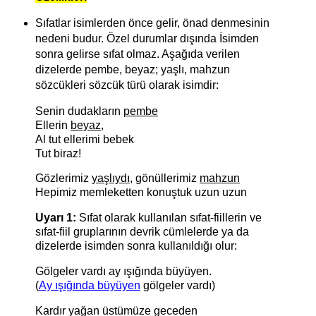
Sıfatlar isimlerden önce gelir, önad denmesinin
nedeni budur. Özel durumlar dışında İsimden
sonra gelirse sıfat olmaz. Aşağıda verilen
dizelerde pembe, beyaz; yaşlı, mahzun
sözcükleri sözcük türü olarak isimdir:
Senin dudakların
pembe
Ellerin
beyaz
,
Al tut ellerimi bebek
Tut biraz!
Gözlerimiz
yaşlıydı
, gönüllerimiz
mahzun
Hepimiz memleketten konuştuk uzun uzun
Uyarı 1:
Sıfat olarak kullanılan sıfat-fiillerin ve
sıfat-fiil gruplarının devrik cümlelerde ya da
dizelerde isimden sonra kullanıldığı olur:
Gölgeler vardı ay ışığında büyüyen.
(
Ay ışığında büyüyen
gölgeler vardı)
Kardır yağan üstümüze geceden