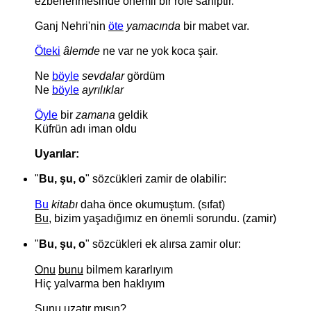
ezberlenmesinde önemli bir role sahiptir.
Ganj Nehri'nin
öte
yamacında
bir mabet var.
Öteki
âlemde
ne var ne yok koca şair.
Ne
böyle
sevdalar
gördüm
Ne
böyle
ayrılıklar
Öyle
bir
zamana
geldik
Küfrün adı iman oldu
Uyarılar:
"
Bu, şu, o
" sözcükleri zamir de olabilir:
Bu
kitabı
daha önce okumuştum. (sıfat)
Bu
, bizim yaşadığımız en önemli sorundu. (zamir)
"
Bu, şu, o
" sözcükleri ek alırsa zamir olur:
Onu
bunu
bilmem kararlıyım
Hiç yalvarma ben haklıyım
Şunu
uzatır mısın?