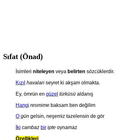
Sıfat (Önad)
İsimleri
niteleyen
veya
belirten
sözcüklerdir.
Kızıl
havaları
seyret ki akşam olmakta.
Ey, ömrün en
güzel
türküsü
aldanış
Hangi
resmime
baksam ben değilim
O
gün
gelsin, neşemiz tazelensin de gör
İki
cambaz
bir
ipte
oynamaz
Özellikleri