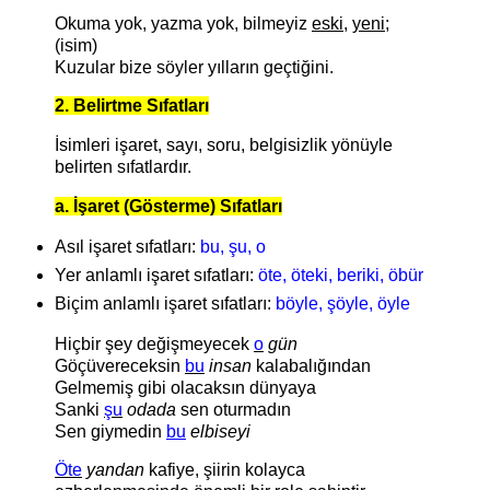
Okuma yok, yazma yok, bilmeyiz
eski
,
yeni
;
(isim)
Kuzular bize söyler yılların geçtiğini.
2. Belirtme Sıfatları
İsimleri işaret, sayı, soru, belgisizlik yönüyle
belirten sıfatlardır.
a. İşaret (Gösterme) Sıfatları
Asıl işaret sıfatları:
bu, şu, o
Yer anlamlı işaret sıfatları:
öte, öteki, beriki, öbür
Biçim anlamlı işaret sıfatları:
böyle, şöyle, öyle
Hiçbir şey değişmeyecek
o
gün
Göçüvereceksin
bu
insan
kalabalığından
Gelmemiş gibi olacaksın dünyaya
Sanki
şu
odada
sen oturmadın
Sen giymedin
bu
elbiseyi
Öte
yandan
kafiye, şiirin kolayca