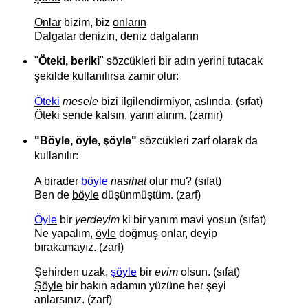
Onlar
bizim, biz
onların
Dalgalar denizin, deniz dalgaların
"
Öteki, beriki
" sözcükleri bir adın yerini tutacak
şekilde kullanılırsa zamir olur:
Öteki
mesele
bizi ilgilendirmiyor, aslında. (sıfat)
Öteki
sende kalsın, yarın alırım. (zamir)
"Böyle, öyle, şöyle"
sözcükleri zarf olarak da
kullanılır:
A birader
böyle
nasihat
olur mu? (sıfat)
Ben de
böyle
düşünmüştüm. (zarf)
Öyle
bir
yerdeyim
ki bir yanım mavi yosun (sıfat)
Ne yapalım,
öyle
doğmuş onlar, deyip
bırakamayız. (zarf)
Şehirden uzak,
şöyle
bir
evim
olsun. (sıfat)
Şöyle
bir bakın adamın yüzüne her şeyi
anlarsınız. (zarf)