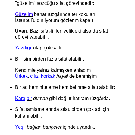
"güzelim" sözcüğü sıfat görevindedir:
Güzelim
bahar rüzgârında ter kokuları
İstanbul'u dinliyorum gözlerim kapalı
Uyarı:
Bazı sıfat-fiiller iyelik eki alsa da sıfat
görevi yapabilir:
Yazdığı
kitap çok sattı.
Bir isim birden fazla sıfat alabilir:
Kendimle yalnız kalmışken anladım
Ürkek
,
cılız
,
korkak
hayal
de benmişim
Bir ad hem niteleme hem belirtme sıfatı alabilir:
Kara
bir
duman
gibi dağılır hatıram rüzgârda.
Sıfat tamlamalarında sıfat, birden çok ad için
kullanılabilir:
Yeşil
bağlar
,
bahçeler
içinde uyandık.