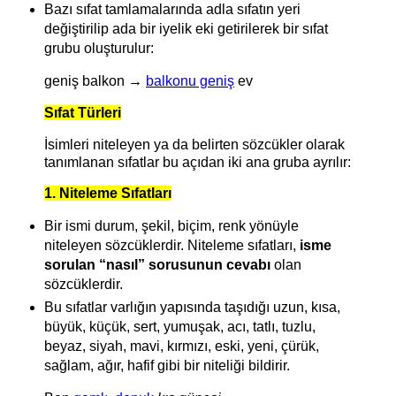
Bazı sıfat tamlamalarında adla sıfatın yeri
değiştirilip ada bir iyelik eki getirilerek bir sıfat
grubu oluşturulur:
geniş balkon →
balkonu geniş
ev
Sıfat Türleri
İsimleri niteleyen ya da belirten sözcükler olarak
tanımlanan sıfatlar bu açıdan iki ana gruba ayrılır:
1. Niteleme Sıfatları
Bir ismi durum, şekil, biçim, renk yönüyle
niteleyen sözcüklerdir. Niteleme sıfatları,
isme
sorulan “nasıl” sorusunun cevabı
olan
sözcüklerdir.
Bu sıfatlar varlığın yapısında taşıdığı uzun, kısa,
büyük, küçük, sert, yumuşak, acı, tatlı, tuzlu,
beyaz, siyah, mavi, kırmızı, eski, yeni, çürük,
sağlam, ağır, hafif gibi bir niteliği bildirir.