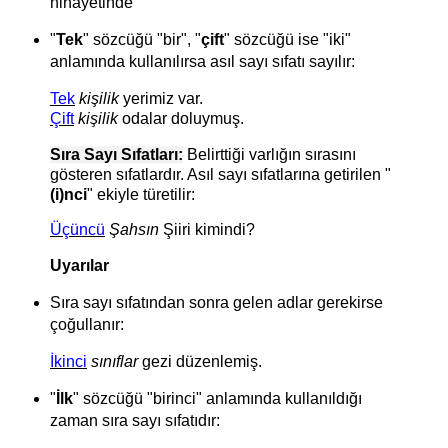
nihayetinde
"
Tek
" sözcüğü "bir", "
çift
" sözcüğü ise "iki"
anlamında kullanılırsa asıl sayı sıfatı sayılır:
Tek
kişilik
yerimiz var.
Çift
kişilik
odalar doluymuş.
Sıra Sayı Sıfatları:
Belirttiği varlığın sırasını
gösteren sıfatlardır. Asıl sayı sıfatlarına getirilen "
(i)nci
" ekiyle türetilir:
Üçüncü
Şahsın
Şiiri kimindi?
Uyarılar
Sıra sayı sıfatından sonra gelen adlar gerekirse
çoğullanır:
İkinci
sınıflar
gezi düzenlemiş.
"
İlk
" sözcüğü "birinci" anlamında kullanıldığı
zaman sıra sayı sıfatıdır: