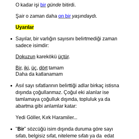
O kadar işi
bir
günde
bitirdi.
Şair o zaman daha
on bir
yaşındaydı.
Uyarılar
Sayılar, bir varlığın sayısını belirtmediği zaman
sadece isimdir:
Dokuzun
karekökü
üçtür
.
Bir
,
iki
,
üç
,
dört
tamam
Daha da katlanamam
Asıl sayı sıfatlarının belirttiği adlar birkaç istisna
dışında çoğullanmaz. Çoğul eki alanlar ise
tamlamaya çoğulluk dışında, topluluk ya da
abartma gibi anlamlar katar:
Yedi Göller, Kırk Haramiler...
"
Bir
" sözcüğü isim dışında duruma göre sayı
sıfatı, belgisiz sıfat, niteleme sıfatı ya da edat