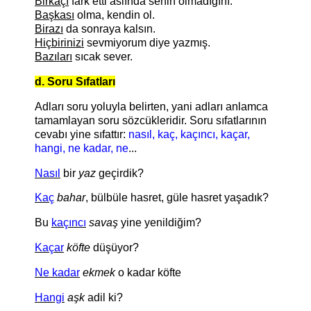
Birkaçı
fark etti aslında senin olmadığını.
Başkası
olma, kendin ol.
Birazı
da sonraya kalsın.
Hiçbirinizi
sevmiyorum diye yazmış.
Bazıları
sıcak sever.
d. Soru Sıfatları
Adları soru yoluyla belirten, yani adları anlamca
tamamlayan soru sözcükleridir. Soru sıfatlarının
cevabı yine sıfattır:
nasıl, kaç, kaçıncı, kaçar,
hangi, ne kadar, ne
...
Nasıl
bir
yaz
geçirdik?
Kaç
bahar
, bülbüle hasret, güle hasret yaşadık?
Bu
kaçıncı
savaş
yine yenildiğim?
Kaçar
köfte
düşüyor?
Ne kadar
ekmek
o kadar köfte
Hangi
aşk
adil ki?