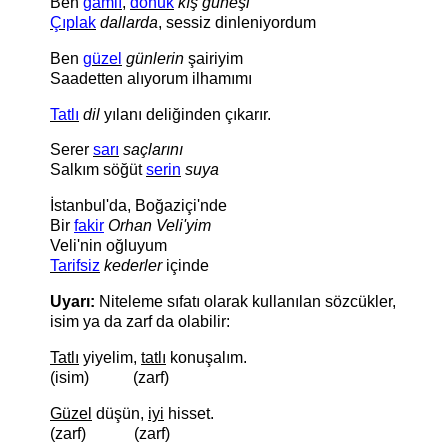
Ben
gamlı
,
donuk
kış güneşi
Çıplak
dallarda
, sessiz dinleniyordum
Ben
güzel
günlerin
şairiyim
Saadetten alıyorum ilhamımı
Tatlı
dil
yılanı deliğinden çıkarır.
Serer
sarı
saçlarını
Salkım söğüt
serin
suya
İstanbul'da, Boğaziçi'nde
Bir
fakir
Orhan Veli'yim
Veli'nin oğluyum
Tarifsiz
kederler
içinde
Uyarı:
Niteleme sıfatı olarak kullanılan sözcükler,
isim ya da zarf da olabilir:
Tatlı
yiyelim,
tatlı
konuşalım.
(isim) (zarf)
Güzel
düşün,
iyi
hisset.
(zarf) (zarf)