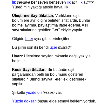
İlk
sevgiye
benzeyen benzeyen
ilk
acı
,
ilk
ayrılık
!
Yüreğimin yaktığı ateşle hava ılık
Üleştirme Sayı Sıfatları:
Varlıkların eşit
bölümlere ayrıldığını belirten sıfatlardır. Bunlar
bölme, ayırma, paylaştırma ifade ederler. Asıl
sayı sıfatlarına getirilen "-er" ekiyle yapılır.
Gitgide
birer
ayet
gibi derinleştiler
Bu şiirin son iki bendi
üçer
mısradır.
Uyarı:
Üleştirme sayıları rakamla değil yazıyla
belirtilir.
Kesir Sayı Sıfatları:
Bir bütünün eşit
parçalarından belli bir bölümünü gösteren
sıfatlardır. Birinci sayıya "
-de"
eki getirilerek
yapılır.
Şirkette
yüzde on
hissesi
var.
Yüzde doksan
başarı
elde etmeyi beklemiyorduk.