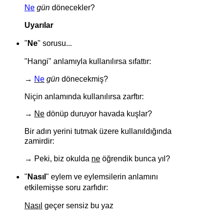
Ne
gün
dönecekler?
Uyarılar
"
Ne
" sorusu...
"Hangi" anlamıyla kullanılırsa sıfattır:
→
Ne
gün
dönecekmiş?
Niçin anlamında kullanılırsa zarftır:
→
Ne
dönüp duruyor havada kuşlar?
Bir adın yerini tutmak üzere kullanıldığında
zamirdir:
→ Peki, biz okulda
ne
öğrendik bunca yıl?
"
Nasıl
" e
ylem ve eylemsilerin anlamını
etkilemişse soru zarfıdır:
Nasıl
geçer sensiz bu yaz