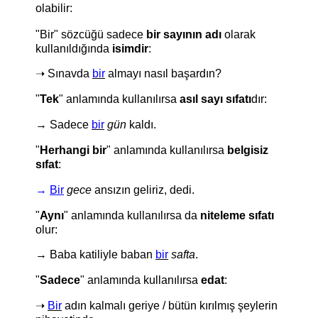
olabilir:
"Bir" sözcüğü sadece
bir sayının adı
olarak
kullanıldığında
isimdir
:
➝ Sınavda
bir
almayı nasıl başardın?
"
Tek
" anlamında kullanılırsa
asıl sayı sıfatı
dır:
→ Sadece
bir
gün
kaldı.
"
Herhangi bir
" anlamında kullanılırsa
belgisiz
sıfat
:
→
Bir
gece
ansızın geliriz, dedi.
"
Aynı
" anlamında kullanılırsa da
niteleme sıfatı
olur:
→ Baba katiliyle baban
bir
safta
.
"
Sadece
" anlamında kullanılırsa
edat
:
➝
Bir
adın kalmalı geriye / b
ütün kırılmış şeylerin