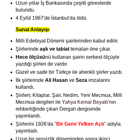
Uzun yıllar İş Bankasında çeşitli görevlerde
bulundu.
4 Eylül 1967'de İstanbul'da öldü.
Sanat Anlayışı
Milli Edebiyat Dönemi şairlerinden kabul edilir.
Şiirlerinde
aşk ve tabiat
temaları öne çıkar.
Hece ölçüsü
nü kullanan şairin serbest ölçüyle
yazdığı şiirleri de vardır.
Güzel ve sade bir Türkçe ile ahenkli şiirler yazdı.
İlk şiirlerinde
Ali Hasan
ve
Seza
imzalarını
kullandı.
Şiirleri; Kitaplar, Şair, Nedim, Yeni Mecmua, Milli
Mecmua dergileri ile
Yahya Kemal Beyatlı
'nın
rehberliğinde çıkan Dergah dergisinde
yayımlandı.
Şiirlerini 1926'da "
Bir Gemi Yelken Açtı
" adıyla
yayımladı.
Uzun bir sessizlik döneminden sonra ikinci