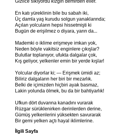
Gizlice sıkıyordu kızgın demirden eller.
En katı yüreklinin bile bu sabah iki,
Üç damla yaş kurudu solgun yanaklarında;
Açılan yolcuların hepsi hissetmişti ki
Bugün de erişilmez o diyara, yarın da...
Mademki o iklime erişmeye imkan yok,
Neden böyle vakitsiz enginlere çıkışlar?
Bulutlar toplanıyor, ufukta dalgalar çok,
Kış geliyor, yelkenler emin bir yerde kışlar!
Yolcular diyorlar ki; — Erişmek ümidi az;
Biliriz dalgaların her biri bir mezarlık.
Belki de içimizden hiçbiri ayak basmaz,
Lakin yolunda ölmek, bu da bir bahtiyarlık!
Ufkun dört duvarına kanadını vurarak
Rüzgar sürüklenirken derinlerden derine,
Gümüş yelkenlerini yüksekten savurarak
Bir gemi yelken açtı hayal iklimlerine.
İlgili Sayfa