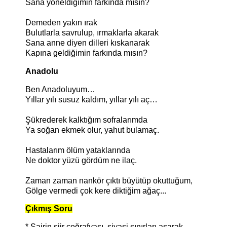
Sana yöneldiğimin farkında mısın?
Demeden yakın ırak
Bulutlarla savrulup, ırmaklarla akarak
Sana anne diyen dilleri kıskanarak
Kapına geldiğimin farkında mısın?
Anadolu
Ben Anadoluyum…
Yıllar yılı susuz kaldım, yıllar yılı aç…
Şükrederek kalktığım sofralarımda
Ya soğan ekmek olur, yahut bulamaç.
Hastalarım ölüm yataklarında
Ne doktor yüzü gördüm ne ilaç.
Zaman zaman nankör çıktı büyütüp okuttuğum,
Gölge vermedi çok kere diktiğim ağaç...
Çıkmış Soru
* Şairin şiir coğrafyası, siyasi sınırları aşarak