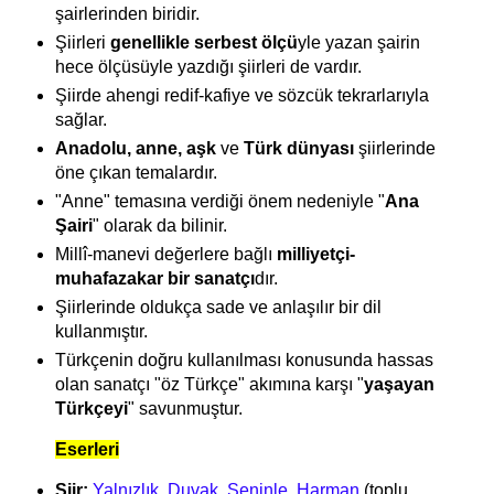
şairlerinden biridir.
Şiirleri
genellikle serbest ölçü
yle yazan şairin
hece ölçüsüyle yazdığı şiirleri de vardır.
Şiirde ahengi redif-kafiye ve sözcük tekrarlarıyla
sağlar.
Anadolu, anne, aşk
ve
Türk dünyası
şiirlerinde
öne çıkan temalardır.
"Anne" temasına verdiği önem nedeniyle "
Ana
Şairi
" olarak da bilinir.
Millî-manevi değerlere bağlı
milliyetçi-
muhafazakar bir sanatçı
dır.
Şiirlerinde oldukça sade ve anlaşılır bir dil
kullanmıştır.
Türkçenin doğru kullanılması konusunda hassas
olan sanatçı "öz Türkçe" akımına karşı "
yaşayan
Türkçeyi
" savunmuştur.
Eserleri
Şiir:
Yalnızlık, Duvak, Seninle, Harman
(toplu