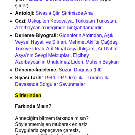
şiirler)
Antoloji:
Sivas'a Şiir, Şiirimizde Ana
Gezi:
Üsküp'ten Kosova'ya, Türkistan Türkistan,
Azerbaycan Yüreğimde Bir Şahdamardır
Derleme-Biyografi:
Gidenlerin Ardından, Aşık
Veysel Hayatı ve Şiirleri, Mehmet Akif'te Çağdaş
Türkiye İdeali, Arif Nihat Asya İhtişamı, Arif Nihat
Asya'nın Sevgi Mektupları, Elçibey
Azerbaycan'ın Unutulmaz Lideri, Muhsin Başkan
Deneme-İnceleme:
Sözün Doğrusu (I-II)
Siyasi Tarih:
1944-1945 Irkçılık – Turancılık
Davasında Sorgular Savunmalar
Şiirlerinden
Farkında Mısın?
Anneciğim bilmem farkında mısın?
Söylenmemiş en mübarek en aziz,
Duygularla çepeçevre çaresiz,