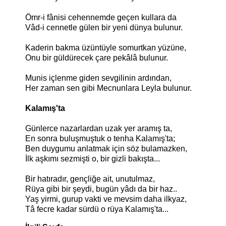
Ömr-i fânisi cehennemde geçen kullara da
Vâd-i cennetle gülen bir yeni dünya bulunur.
Kaderin bakma üzüntüyle somurtkan yüzüne,
Onu bir güldürecek çare pekâlâ bulunur.
Munis içlenme giden sevgilinin ardından,
Her zaman sen gibi Mecnunlara Leyla bulunur.
Kalamış'ta
Günlerce nazarlardan uzak yer aramış ta,
En sonra buluşmuştuk o tenha Kalamış'ta;
Ben duygumu anlatmak için söz bulamazken,
İlk aşkımı sezmişti o, bir gizli bakışta...
Bir hatıradır, gençliğe ait, unutulmaz,
Rüya gibi bir şeydi, bugün yâdı da bir haz..
Yaş yirmi, gurup vakti ve mevsim daha ilkyaz,
Tâ fecre kadar sürdü o rüya Kalamış'ta...