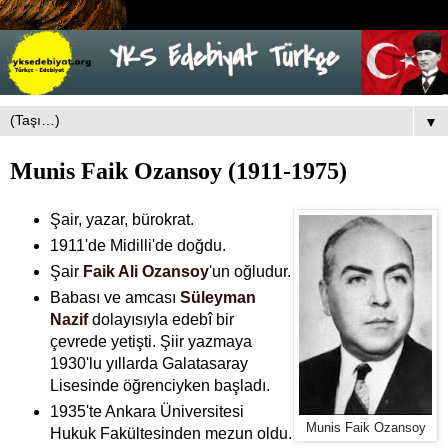
▼
Munis Faik Ozansoy (1911-1975)
Şair, yazar, bürokrat.
1911'de Midilli'de doğdu.
Şair
Faik Ali Ozansoy
'un oğludur.
Babası ve amcası
Süleyman
Nazif
dolayısıyla edebî bir
çevrede yetişti. Şiir yazmaya
1930'lu yıllarda Galatasaray
Lisesinde öğrenciyken başladı.
1935'te Ankara Üniversitesi
Munis Faik Ozansoy
Hukuk Fakültesinden mezun oldu.