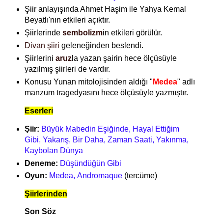
Şiir anlayışında Ahmet Haşim ile Yahya Kemal
Beyatlı'nın etkileri açıktır.
Şiirlerinde
sembolizm
in etkileri görülür.
Divan şiiri
geleneğinden beslendi.
Şiirlerini
aruz
la yazan şairin hece ölçüsüyle
yazılmış şiirleri de vardır.
Konusu Yunan mitolojisinden aldığı "
Medea
" adlı
manzum tragedyasını hece ölçüsüyle yazmıştır.
Eserleri
Şiir:
Büyük Mabedin Eşiğinde, Hayal Ettiğim
Gibi, Yakarış, Bir Daha, Zaman Saati, Yakınma,
Kaybolan Dünya
Deneme:
Düşündüğün Gibi
Oyun:
Medea, Andromaque
(tercüme)
Şiirlerinden
Son Söz