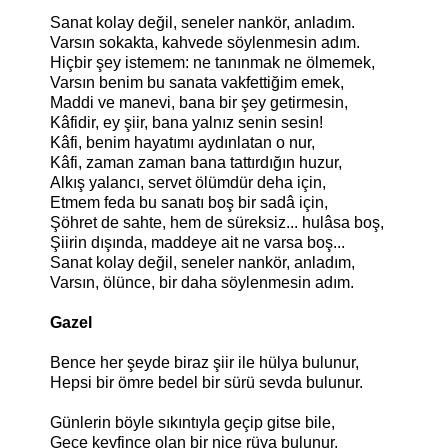
Sanat kolay değil, seneler nankör, anladım.
Varsın sokakta, kahvede söylenmesin adım.
Hiçbir şey istemem: ne tanınmak ne ölmemek,
Varsın benim bu sanata vakfettiğim emek,
Maddi ve manevi, bana bir şey getirmesin,
Kâfidir, ey şiir, bana yalnız senin sesin!
Kâfi, benim hayatımı aydınlatan o nur,
Kâfi, zaman zaman bana tattırdığın huzur,
Alkış yalancı, servet ölümdür deha için,
Etmem feda bu sanatı boş bir sadâ için,
Şöhret de sahte, hem de süreksiz... hulâsa boş,
Şiirin dışında, maddeye ait ne varsa boş...
Sanat kolay değil, seneler nankör, anladım,
Varsın, ölünce, bir daha söylenmesin adım.
Gazel
Bence her şeyde biraz şiir ile hülya bulunur,
Hepsi bir ömre bedel bir sürü sevda bulunur.
Günlerin böyle sıkıntıyla geçip gitse bile,
Gece keyfince olan bir nice rüya bulunur.