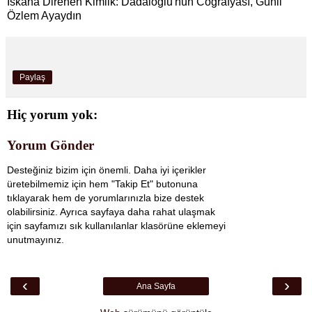
İskana Direnen Kimlik: Dadaloğlu'nun Coğrafyası, Günil
Özlem Ayaydın
Paylaş
Hiç yorum yok:
Yorum Gönder
Desteğiniz bizim için önemli. Daha iyi içerikler
üretebilmemiz için hem "Takip Et" butonuna
tıklayarak hem de yorumlarınızla bize destek
olabilirsiniz. Ayrıca sayfaya daha rahat ulaşmak
için sayfamızı sık kullanılanlar klasörüne eklemeyi
unutmayınız.
‹
›
Ana Sayfa