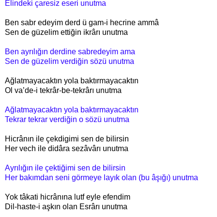
Elindeki çaresiz eseri unutma
Ben sabr edeyim derd ü gam-i hecrine ammâ
Sen de güzelim ettiğin ikrârı unutma
Ben ayrılığın derdine sabredeyim ama
Sen de güzelim verdiğin sözü unutma
Ağlatmayacaktın yola baktırmayacaktın
Ol va’de-i tekrâr-be-tekrârı unutma
Ağlatmayacaktın yola baktırmayacaktın
Tekrar tekrar verdiğin o sözü unutma
Hicrânın ile çekdigimi sen de bilirsin
Her vech ile didâra sezâvârı unutma
Ayrılığın ile çektiğimi sen de bilirsin
Her bakımdan seni görmeye layık olan (bu âşığı) unutma
Yok tâkati hicrânına lutf eyle efendim
Dil-haste-i aşkın olan Esrârı unutma