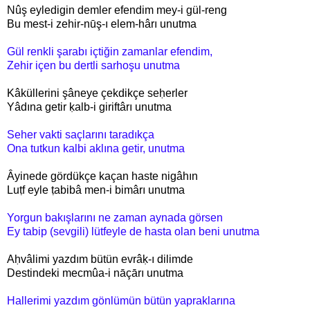
Nûş eyledigin demler efendim mey-i gül-reng
Bu mest-i zehir-nūş-ı elem-hârı unutma
Gül renkli şarabı içtiğin zamanlar efendim,
Zehir içen bu dertli sarhoşu unutma
Kâküllerini şâneye çekdikçe seḥerler
Yâdına getir ḳalb-i giriftârı unutma
Seher vakti saçlarını taradıkça
Ona tutkun kalbi aklına getir, unutma
Âyinede gördükçe kaçan haste nigâhın
Luṭf eyle ṭabibâ men-i bimârı unutma
Yorgun bakışlarını ne zaman aynada görsen
Ey tabip (sevgili)
lütfeyle de hasta olan beni unutma
Aḥvâlimi yazdım bütün evrâḳ-ı dilimde
Destindeki mecmûa-i nāçārı unutma
Hallerimi yazdım gönlümün bütün yapraklarına