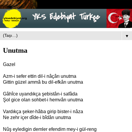
▼
Unutma
Gazel
Azm-i sefer ettin dil-i nâçârı unutma
Gittin güzel ammâ bu dil-efkârı unutma
Gâhîce uyandıkça şebistân-i safâda
Şol gice olan sohbet-i hemvârı unutma
Vardıkça şeker-hâba girip bister-i nâza
Ne zehr içer dîde-i bîdârı unutma
Nûş eyledigin demler efendim mey-i gül-reng