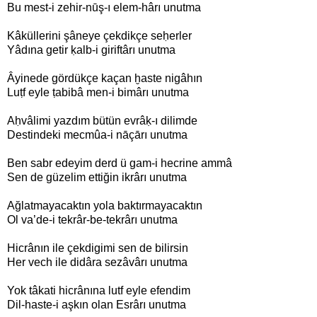
Bu mest-i zehir-nūş-ı elem-hârı unutma
Kâküllerini şâneye çekdikçe seḥerler
Yâdına getir ḳalb-i giriftârı unutma
Âyinede gördükçe kaçan ḫaste nigâhın
Luṭf eyle ṭabibâ men-i bimârı unutma
Aḥvâlimi yazdım bütün evrâḳ-ı dilimde
Destindeki mecmûa-i nāçārı unutma
Ben sabr edeyim derd ü gam-i hecrine ammâ
Sen de güzelim ettiğin ikrârı unutma
Ağlatmayacaktın yola baktırmayacaktın
Ol va’de-i tekrâr-be-tekrârı unutma
Hicrânın ile çekdigimi sen de bilirsin
Her vech ile didâra sezâvârı unutma
Yok tâkati hicrânına lutf eyle efendim
Dil-haste-i aşkın olan Esrârı unutma