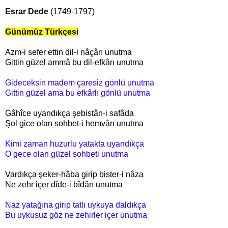
Esrar Dede
(1749-1797)
Günümüz Türkçesi
Azm-i sefer ettin dil-i nâçârı unutma
Gittin güzel ammâ bu dil-efkârı unutma
Gideceksin madem çaresiz gönlü unutma
Gittin güzel ama bu efkârlı gönlü unutma
Gâhîce uyandıkça şebistân-i safâda
Şol gice olan sohbet-i hemvârı unutma
Kimi zaman huzurlu yatakta uyandıkça
O gece olan güzel sohbeti unutma
Vardıkça şeker-hâba girip bister-i nâza
Ne zehr içer dîde-i bîdârı unutma
Naz yatağına girip tatlı uykuya daldıkça
Bu uykusuz göz ne zehirler içer unutma