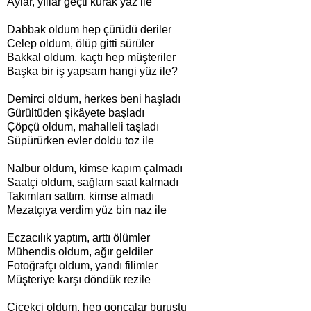
Aylar, yıllar geçti kurak yaz ile
Dabbak oldum hep çürüdü deriler
Celep oldum, ölüp gitti sürüler
Bakkal oldum, kaçtı hep müşteriler
Başka bir iş yapsam hangi yüz ile?
Demirci oldum, herkes beni haşladı
Gürültüden şikâyete başladı
Çöpçü oldum, mahalleli taşladı
Süpürürken evler doldu toz ile
Nalbur oldum, kimse kapım çalmadı
Saatçi oldum, sağlam saat kalmadı
Takımları sattım, kimse almadı
Mezatçıya verdim yüz bin naz ile
Eczacılık yaptım, arttı ölümler
Mühendis oldum, ağır geldiler
Fotoğrafçı oldum, yandı filimler
Müşteriye karşı döndük rezile
Çiçekçi oldum, hep goncalar buruştu