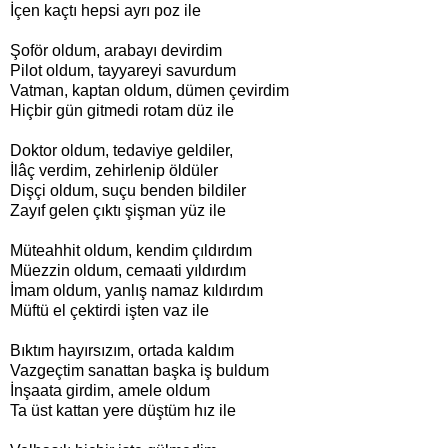
İçen kaçtı hepsi ayrı poz ile
Şoför oldum, arabayı devirdim
Pilot oldum, tayyareyi savurdum
Vatman, kaptan oldum, dümen çevirdim
Hiçbir gün gitmedi rotam düz ile
Doktor oldum, tedaviye geldiler,
İlâç verdim, zehirlenip öldüler
Dişçi oldum, suçu benden bildiler
Zayıf gelen çıktı şişman yüz ile
Müteahhit oldum, kendim çıldırdım
Müezzin oldum, cemaati yıldırdım
İmam oldum, yanlış namaz kıldırdım
Müftü el çektirdi işten vaz ile
Bıktım hayırsızım, ortada kaldım
Vazgeçtim sanattan başka iş buldum
İnşaata girdim, amele oldum
Ta üst kattan yere düştüm hız ile