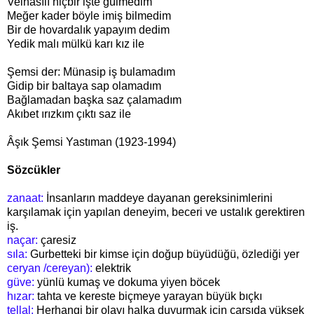
Velhasılı hiçbir işte gülmedim
Meğer kader böyle imiş bilmedim
Bir de hovardalık yapayım dedim
Yedik malı mülkü karı kız ile
Şemsi der: Münasip iş bulamadım
Gidip bir baltaya sap olamadım
Bağlamadan başka saz çalamadım
Akıbet ırızkım çıktı saz ile
Âşık Şemsi Yastıman (1923-1994)
Sözcükler
zanaat:
İnsanların maddeye dayanan gereksinimlerini
karşılamak için yapılan deneyim, beceri ve ustalık gerektiren
iş.
naçar:
çaresiz
sıla:
Gurbetteki bir kimse için doğup büyüdüğü, özlediği yer
ceryan /cereyan):
elektrik
güve:
yünlü kumaş ve dokuma yiyen böcek
hızar:
tahta ve kereste biçmeye yarayan büyük bıçkı
tellal:
Herhangi bir olayı halka duyurmak için çarşıda yüksek