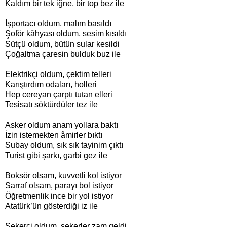
Kaldım bir tek iğne, bir top bez ile
İşportacı oldum, malım basıldı
Şoför kâhyası oldum, sesim kısıldı
Sütçü oldum, bütün sular kesildi
Çoğaltma çaresin bulduk buz ile
Elektrikçi oldum, çektim telleri
Karıştırdım odaları, holleri
Hep cereyan çarptı tutan elleri
Tesisatı söktürdüler tez ile
Asker oldum anam yollara baktı
İzin istemekten âmirler bıktı
Subay oldum, sık sık tayinim çıktı
Turist gibi şarkı, garbi gez ile
Boksör olsam, kuvvetli kol istiyor
Sarraf olsam, parayı bol istiyor
Öğretmenlik ince bir yol istiyor
Atatürk’ün gösterdiği iz ile
Şekerci oldum, şekerler zam geldi