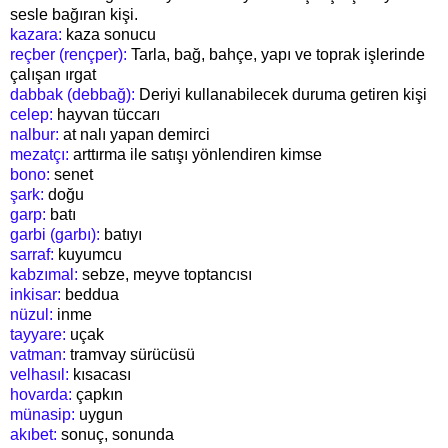
sesle bağıran kişi.
kazara:
kaza sonucu
reçber (rençper):
Tarla, bağ, bahçe, yapı ve toprak işlerinde
çalışan ırgat
dabbak (debbağ):
Deriyi kullanabilecek duruma getiren kişi
celep:
hayvan tüccarı
nalbur:
at nalı yapan demirci
mezatçı:
arttırma ile satışı yönlendiren kimse
bono:
senet
şark:
doğu
garp:
batı
garbi (garbı):
batıyı
sarraf:
kuyumcu
kabzımal:
sebze, meyve toptancısı
inkisar:
beddua
nüzul:
inme
tayyare:
uçak
vatman:
tramvay sürücüsü
velhasıl:
kısacası
hovarda:
çapkın
münasip:
uygun
akıbet:
sonuç, sonunda