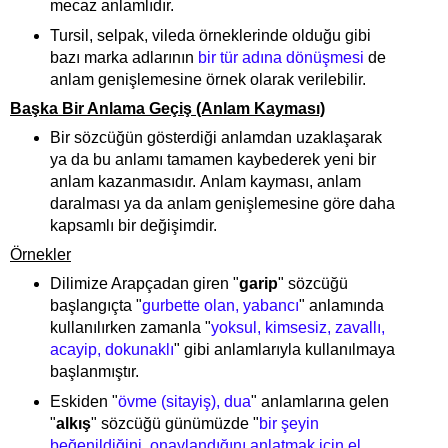
mecaz anlamlıdır.
Tursil, selpak, vileda örneklerinde olduğu gibi
bazı marka adlarının
bir tür adına dönüşmesi
de
anlam genişlemesine örnek olarak verilebilir.
Başka Bir Anlama Geçiş (Anlam Kayması)
Bir sözcüğün gösterdiği anlamdan uzaklaşarak
ya da bu anlamı tamamen kaybederek yeni bir
anlam kazanmasıdır.
Anlam kayması, anlam
daralması ya da anlam genişlemesine göre daha
kapsamlı bir değişimdir.
Örnekler
Dilimize Arapçadan giren "
garip
" sözcüğü
başlangıçta "
gurbette olan, yabancı
" anlamında
kullanılırken zamanla "
yoksul, kimsesiz, zavallı,
acayip, dokunaklı
" gibi anlamlarıyla kullanılmaya
başlanmıştır.
Eskiden "
övme (sitayiş), dua
" anlamlarına gelen
"
alkış
" sözcüğü günümüzde "
bir şeyin
beğenildiğini, onaylandığını anlatmak için el