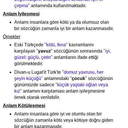
çırpma
" anlamında kullanılmaktadır.
Anlam İyileşmesi
Anlamı insanlara göre kötü ya da olumsuz olan
bir sözcüğün zamanla iyi bir anlam kazanmasıdır.
Örnekler
Eski Türkçede "
kötü, fena
" kavramlarını
karşılayan "
yavuz
" sözcüğünün sonrasında "
iyi,
güzel; güçlü, çetin
" anlamlarını ifade ettiği
görülmektedir.
Divan-u Lugat'it Türk'te "
domuz yavrusu, her
şeyin küçüğü"
anlamındaki "
çocuk
" sözcüğünün
günümüzde sadece "
küçük yaştaki oğlan veya
kız
" anlamını karşılaması anlam iyileşmesine
örnek olarak verilebilir.
Anlam Kötüleşmesi
Anlamı insanlara göre iyi ve olumlu olan bir
sözcüğün zamanla kötü veya kötüye doğru giden
bir anlam kazanmasıdır.