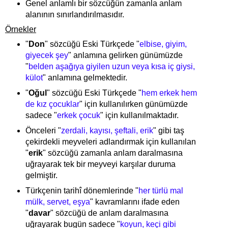
Genel anlamlı bir sözcüğün zamanla anlam
alanının sınırlandırılmasıdır.
Örnekler
"
Don
" sözcüğü Eski Türkçede "
elbise, giyim,
giyecek şey
" anlamına gelirken günümüzde
"
belden aşağıya giyilen uzun veya kısa iç giysi,
külot
" anlamına gelmektedir.
"
Oğul
" sözcüğü Eski Türkçede "
hem erkek hem
de kız çocuklar
" için kullanılırken günümüzde
sadece "
erkek çocuk
" için kullanılmaktadır.
Önceleri "
zerdali, kayısı, şeftali, erik
" gibi taş
çekirdekli meyveleri adlandırmak için kullanılan
"
erik
" sözcüğü zamanla anlam daralmasına
uğrayarak tek bir meyveyi karşılar duruma
gelmiştir.
Türkçenin tarihî dönemlerinde "
her türlü mal
mülk, servet, eşya
" kavramlarını ifade eden
"
davar
" sözcüğü de anlam daralmasına
uğrayarak bugün sadece "
koyun, keçi gibi