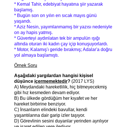
* Kemal Tahir, edebiyat hayatına şiir yazarak
başlamış.
* Bugün son on yılın en sıcak mayıs günü
yaşandı.
* Aziz Nesin, yayımlanmamış bir yazısı nedeniyle
on ay hapis yatmış.
* Güverteyi aydınlatan tek bir ampulün ışığı
altında oturan iki kadın çay içip konuşuyorlardı.
* Motor, Kalamış'ı geride bırakmış; Adalar'a doğru
yol almaya başlamıştı.
Örnek Soru
Aşağıdaki yargılardan hangisi kişisel
düşünce
içermemektedir
?
(2017 LYS)
A) Meydandaki hareketlilik, hiç bitmeyecekmiş
gibi hız kesmeden devam ediyor.
B) Bu ülkede gördüğüm her kıyafet ve her
hareket birbirine benziyor.
C) İnsanların elindeki bavullar, kendi
yaşantılarına dair garip izler taşıyor.
D) Görevlinin sesini duyanlar yerinden ayrılıyor
ve işaret edilen yere ilerliyor.