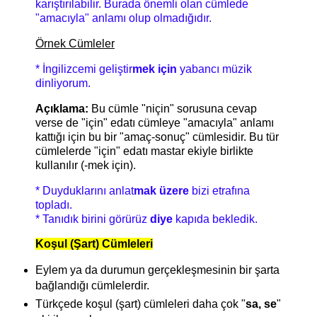
karıştırılabilir. Burada önemli olan cümlede
"amacıyla" anlamı olup olmadığıdır.
Örnek Cümleler
* İngilizcemi geliştir
mek için
yabancı müzik
dinliyorum.
Açıklama:
Bu cümle "niçin" sorusuna cevap
verse de "için" edatı cümleye "amacıyla" anlamı
kattığı için bu bir "amaç-sonuç" cümlesidir. Bu tür
cümlelerde "için" edatı mastar ekiyle birlikte
kullanılır (-mek için).
* Duyduklarını anlat
mak üzere
bizi etrafına
topladı.
* Tanıdık birini görürüz
diye
kapıda bekledik.
Koşul (Şart) Cümleleri
Eylem ya da durumun gerçekleşmesinin bir şarta
bağlandığı cümlelerdir.
Türkçede koşul (şart) cümleleri daha çok "
sa, se
"