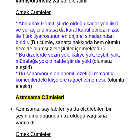
yanlış/olumsuz
yanları ele alınır.
Örnek Cümleler
* Abdülhak Hamit, şiirde olduğu kadar yenilikçi
ve yol açıcı olmasa da kural kabul etmez mizacı
ile Türk tiyatrosunun en orijinal simalarından
biridir.
(Bu cümle, sanatçı hakkında hem olumlu
hem de olumsuz eleştiriler içermektedir.)
* Bu dizelerde vezin yok, kafiye yok, teşbih yok,
mübalağa yok; o halde şiir de yok!
(olumsuz
eleştiri)
* Bu senaryonun en önemli özelliği romantik
komedilerdeki klişelere rağbet etmemesi.
(olumlu
eleştiri)
Azımsama Cümleleri
Azımsama, sayılabilen ya da ölçülebilen bir
şeyin umulduğundan az olduğu yargısına
varmaktır.
Örnek Cümleler