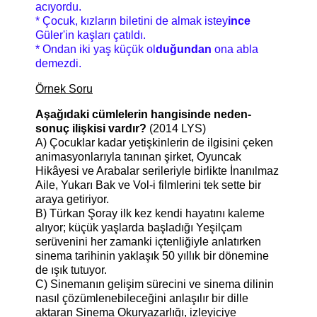
acıyordu.
* Çocuk, kızların biletini de almak istey
ince
Güler'in kaşları çatıldı.
* Ondan iki yaş küçük ol
duğundan
ona abla
demezdi.
Örnek Soru
Aşağıdaki cümlelerin hangisinde neden-
sonuç ilişkisi vardır?
(2014 LYS)
A) Çocuklar kadar yetişkinlerin de ilgisini çeken
animasyonlarıyla tanınan şirket, Oyuncak
Hikâyesi ve Arabalar serileriyle birlikte İnanılmaz
Aile, Yukarı Bak ve Vol-i filmlerini tek sette bir
araya getiriyor.
B) Türkan Şoray ilk kez kendi hayatını kaleme
alıyor; küçük yaşlarda başladığı Yeşilçam
serüvenini her zamanki içtenliğiyle anlatırken
sinema tarihinin yaklaşık 50 yıllık bir dönemine
de ışık tutuyor.
C) Sinemanın gelişim sürecini ve sinema dilinin
nasıl çözümlenebileceğini anlaşılır bir dille
aktaran Sinema Okuryazarlığı, izleyiciye