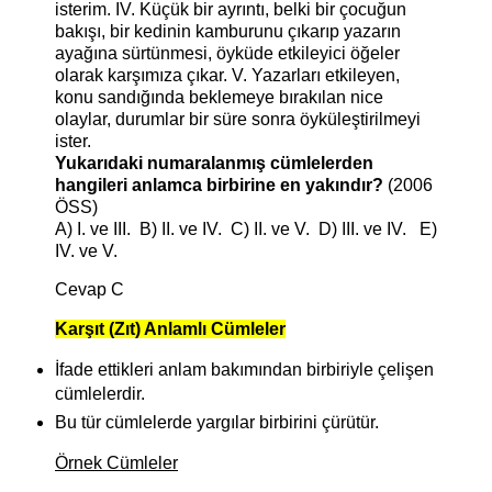
isterim. IV. Küçük bir ayrıntı, belki bir çocuğun
bakışı, bir kedinin kamburunu çıkarıp yazarın
ayağına sürtünmesi, öyküde etkileyici öğeler
olarak karşımıza çıkar. V. Yazarları etkileyen,
konu sandığında beklemeye bırakılan nice
olaylar, durumlar bir süre sonra öyküleştirilmeyi
ister.
Yukarıdaki numaralanmış cümlelerden
hangileri anlamca birbirine en yakındır?
(2006
ÖSS)
A) I. ve III. B) II. ve IV. C) II. ve V. D) III. ve IV. E)
IV. ve V.
Cevap C
Karşıt (Zıt) Anlamlı Cümleler
İfade ettikleri anlam bakımından birbiriyle çelişen
cümlelerdir.
Bu tür cümlelerde yargılar birbirini çürütür.
Örnek Cümleler