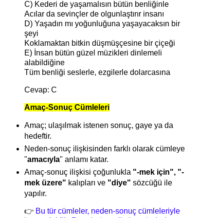
C) Kederi de yaşamalısın bütün benliğinle
Acılar da sevinçler de olgunlaştırır insanı
D) Yaşadın mı yoğunluğuna yaşayacaksın bir
şeyi
Koklamaktan bitkin düşmüşçesine bir çiçeği
E) İnsan bütün güzel müzikleri dinlemeli
alabildiğine
Tüm benliği seslerle, ezgilerle dolarcasına
Cevap: C
Amaç-Sonuç Cümleleri
Amaç; ulaşılmak istenen sonuç, gaye ya da
hedeftir.
Neden-sonuç ilişkisinden farklı olarak cümleye
"
amacıyla
" anlamı katar.
Amaç-sonuç ilişkisi çoğunlukla
"-mek için", "-
mek üzere"
kalıpları ve
"diye"
sözcüğü ile
yapılır.
👉
Bu tür cümleler, neden-sonuç cümleleriyle