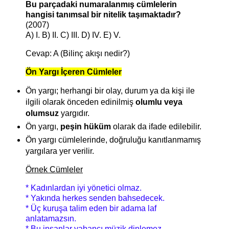
Bu parçadaki numaralanmış cümlelerin
hangisi tanımsal bir nitelik taşımaktadır?
(2007)
A) I. B) II. C) III. D) IV. E) V.
Cevap: A (Bilinç akışı nedir?)
Ön Yargı İçeren Cümleler
Ön yargı; herhangi bir olay, durum ya da kişi ile
ilgili olarak önceden edinilmiş
olumlu veya
olumsuz
yargıdır.
Ön yargı,
peşin hüküm
olarak da ifade edilebilir.
Ön yargı cümlelerinde, doğruluğu kanıtlanmamış
yargılara yer verilir.
Örnek Cümleler
* Kadınlardan iyi yönetici olmaz.
* Yakında herkes senden bahsedecek.
* Üç kuruşa talim eden bir adama laf
anlatamazsın.
* Bu insanlar yabancı müzik dinlemez.