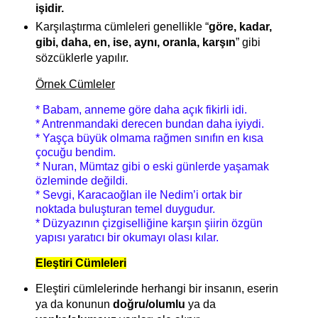
işidir.
Karşılaştırma cümleleri genellikle “
göre, kadar,
gibi, daha, en, ise, aynı, oranla, karşın
” gibi
sözcüklerle yapılır.
Örnek Cümleler
* Babam, anneme göre daha açık fikirli idi.
* Antrenmandaki derecen bundan daha iyiydi.
* Yaşça büyük olmama rağmen sınıfın en kısa
çocuğu bendim.
* Nuran, Mümtaz gibi o eski günlerde yaşamak
özleminde değildi.
* Sevgi, Karacaoğlan ile Nedim’i ortak bir
noktada buluşturan temel duygudur.
* Düzyazının çizgiselliğine karşın şiirin özgün
yapısı yaratıcı bir okumayı olası kılar.
Eleştiri Cümleleri
Eleştiri cümlelerinde herhangi bir insanın, eserin
ya da konunun
doğru/olumlu
ya da