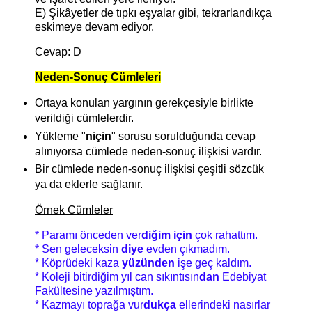
E) Şikâyetler de tıpkı eşyalar gibi, tekrarlandıkça
eskimeye devam ediyor.
Cevap: D
Neden-Sonuç Cümleleri
Ortaya konulan yargının gerekçesiyle birlikte
verildiği cümlelerdir.
Yükleme "
niçin
" sorusu sorulduğunda cevap
alınıyorsa cümlede neden-sonuç ilişkisi vardır.
Bir cümlede neden-sonuç ilişkisi çeşitli sözcük
ya da eklerle sağlanır.
Örnek Cümleler
* Paramı önceden ver
diğim için
çok rahattım.
* Sen geleceksin
diye
evden çıkmadım.
* Köprüdeki kaza
yüzünden
işe geç kaldım.
* Koleji bitirdiğim yıl can sıkıntısın
dan
Edebiyat
Fakültesine yazılmıştım.
* Kazmayı toprağa vur
dukça
ellerindeki nasırlar