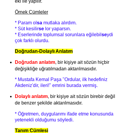
eki ile yapılır.
Örnek Cümleler
* Param ol
sa
mutlaka alırdım.
* Süt kesilir
se
lor yaparsın.
* Eserlerinde toplumsal sorunlara eğilebil
se
ydi
çok farklı olurdu.
Doğrudan-Dolaylı Anlatım
Doğrudan anlatım
, bir kişiye ait sözün hiçbir
değişikliğe uğratılmadan aktarılmasıdır.
* Mustafa Kemal Paşa "Ordular, ilk hedefiniz
Akdeniz'dir, ileri!" emrini burada vermiş.
Dolaylı anlatım
, bir kişiye ait sözün birebir değil
de benzer şekilde aktarılmasıdır.
* Öğretmen, duygularımı ifade etme konusunda
yetenekli olduğumu söyledi.
Tanım Cümlesi