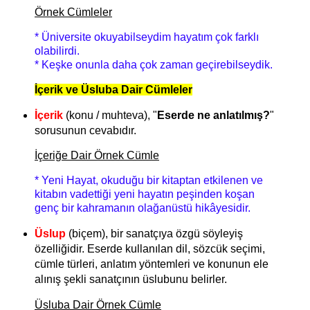
Örnek Cümleler
* Üniversite okuyabilseydim hayatım çok farklı
olabilirdi.
* Keşke onunla daha çok zaman geçirebilseydik.
İçerik ve Üsluba Dair Cümleler
İçerik
(konu / muhteva), "
Eserde ne anlatılmış?
"
sorusunun cevabıdır.
İçeriğe Dair Örnek Cümle
* Yeni Hayat, okuduğu bir kitaptan etkilenen ve
kitabın vadettiği yeni hayatın peşinden koşan
genç bir kahramanın olağanüstü hikâyesidir.
Üslup
(biçem), bir sanatçıya özgü söyleyiş
özelliğidir. Eserde kullanılan dil, sözcük seçimi,
cümle türleri, anlatım yöntemleri ve konunun ele
alınış şekli sanatçının üslubunu belirler.
Üsluba Dair Örnek Cümle