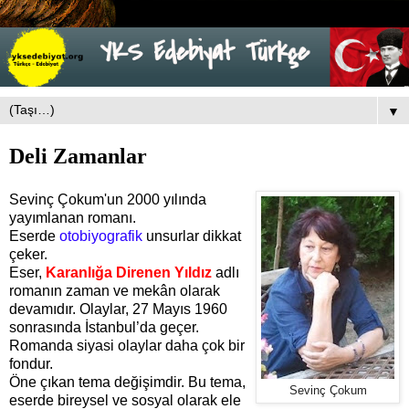
▼
Deli Zamanlar
Sevinç Çokum'un 2000 yılında
yayımlanan romanı.
Eserde
otobiyografik
unsurlar dikkat
çeker.
Eser,
Karanlığa Direnen Yıldız
adlı
romanın zaman ve mekân olarak
devamıdır.
Olaylar, 27 Mayıs 1960
sonrasında İstanbul’da geçer.
Romanda siyasi olaylar daha çok bir
fondur.
Öne çıkan tema değişimdir. Bu tema,
Sevinç Çokum
eserde bireysel ve sosyal olarak ele