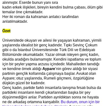
alınmıştır. Eserde bunun yanı sıra
kadın erkek ilişkileri, bireyin kendini bulma çabası, ölüm gibi
temalar öne çıkmaktadır.
Her iki roman da kahraman anlatıcı tarafından
anlatılmaktadır.
Özet
Üniversitede okuyan ve ailesi ile yaşayan kahraman, yirmili
yaşlarında idealist bir genç kadındır. Tıpkı Sevinç Çokum
gibi o da İstanbul Üniversitesinde Türk Dili ve Edebiyatı
Bölümünde okumaktadır. Yazar olmak isteyen genç kadın,
okulda aradığını bulamamıştır. Kendini ispatlama ve toplum
için bir şeyler yapma arzusu içindedir. Mahalleden tanıdığı
ve kendine örnek aldığı
Aypare
’nin görev aldığı bir siyasi
partinin gençlik kollarında çalışmaya başlar. Avukat olan
Aypare; otuz yaşlarında, Rumeli göçmeni, özgürlüğüne
düşkün güzel bir kadındır.
Genç kadın, partide farklı insanlarla tanışma fırsatı bulsa da
partideki insanların kendi çıkarlarından başka bir şey
düşünmediğini anlar. Partiden ayrıldıktan sonra ne hayata
ne de arkadaş ortamına karışabilir.
Bu durum, onun için bir