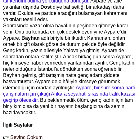
tür kendini bulma yolculuğuna dönüşür.
Aypare ve aile
yakınları dışında
Dost
diye bahsettiği bir arkadaşı daha
vardır. Okulda ve partide aradığını bulamayan kahramanı
yakınları teselli eder.
Sonrasında yazar olma hayalinin peşinden gitmeye karar
verir. Onu bu konuda en çok destekleyen yine Aypare’dir.
Aypare,
Bayhan
adlı biriyle birliktedir. Kahraman, onları
örnek bir çift olarak görse de durum pek de öyle değildir.
Genç kadın, yazın ailesiyle Yalova’ya gitmiş; Aypare de
sonradan onlara katılmıştır. Ancak birkaç gün sonra Aypare,
hiç kimseye haber vermeden yanlarından ayrılır. Genç kadın,
neler olduğunu İstanbul'a döndükten sonra öğrenebilir.
Bayhan gelmiş, çift tartışmış hatta genç adam şiddete
başvurmuştur. Aypare de o hâliyle kimseye görünmek
istemediği için oradan ayrılmıştır.
Aypare, bir süre sonra parti
çalışmaları için çıktığı Ankara seyahati sırasında trafik kazası
geçirip ölecektir.
Bu beklenmedik ölüm, genç kadın için tam
bir yıkım olsa da yeni bir hayatın başlangıcına da zemin
hazırlayacaktır.
İlgili Sayfalar
👉
Sevinç Çokum