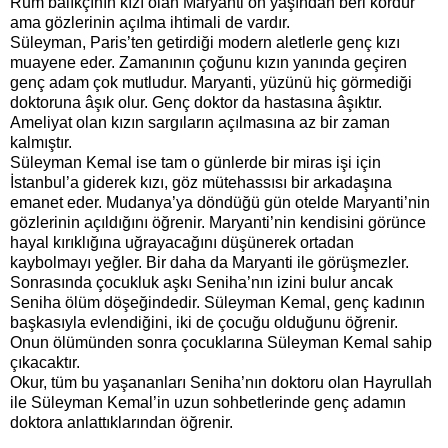
Rum balıkçının kızı olan Maryanti on yaşından beri kördür
ama gözlerinin açılma ihtimali de vardır.
Süleyman, Paris’ten getirdiği modern aletlerle genç kızı
muayene eder. Zamanının çoğunu kızın yanında geçiren
genç adam çok mutludur. Maryanti, yüzünü hiç görmediği
doktoruna âşık olur. Genç doktor da hastasına âşıktır.
Ameliyat olan kızın sargıların açılmasına az bir zaman
kalmıştır.
Süleyman Kemal ise tam o günlerde bir miras işi için
İstanbul’a giderek kızı, göz mütehassısı bir arkadaşına
emanet eder. Mudanya’ya döndüğü gün otelde Maryanti’nin
gözlerinin açıldığını öğrenir. Maryanti’nin kendisini görünce
hayal kırıklığına uğrayacağını düşünerek ortadan
kaybolmayı yeğler. Bir daha da Maryanti ile görüşmezler.
Sonrasında çocukluk aşkı Seniha’nın izini bulur ancak
Seniha ölüm döşeğindedir. Süleyman Kemal, genç kadının
başkasıyla evlendiğini, iki de çocuğu olduğunu öğrenir.
Onun ölümünden sonra çocuklarına Süleyman Kemal sahip
çıkacaktır.
Okur, tüm bu yaşananları Seniha’nın doktoru olan Hayrullah
ile Süleyman Kemal’in uzun sohbetlerinde genç adamın
doktora anlattıklarından öğrenir.