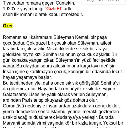
Reşat Nuri Güntekin
Tiyatrodan romana geçen Güntekin,
1920'de yayımladığı "
Gizli El
" adlı
eseri ilk romanı olarak kabul etmektedir.
Özet
Romanın asıl kahramanı Süleyman Kemal, bir paşa
çocuğudur. Çok güzel bir çocuk olan Süleyman, ailesi
tarafından çok sevilir. Misafirliklerde sık sık bir araya
geldikleri teyze kızı Seniha ise onun çocukluk aşkıdır. Bir
gün konakta yangın çıkar, Süleyman'ın yüzü feci şekilde
yanar. Bu olaydan sonra ailesinin ona karşı tavrı değişir.
İnsan içine çıkartılmayan çocuk, konağın bir odasında tecrit
hayatı yaşamaya başlar.
Bu tecrit nedeniyle, daha önce sık sık görüştüğü Seniha’yı
da göremez olur. Hayatındaki en büyük eksiklik sevgidir.
Galatasaray Lisesine yatılı olarak verilen Süleyman,
ardından Paris’te tıp okuyarak göz doktoru olur.
Görüntüsü nedeniyle insanlardan uzak duran genç doktor,
yurda döndükten sonra İstanbul yerine, meraklı gözlerden
uzak olacağını düşünerek Mudanya’ya yerleşir. Burada
Maryanti adında yirmi yaşında kör bir kızla tanışır. Yoksul bir