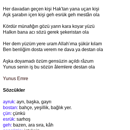
Her davadan geçen kişi Hak'tan yana uçan kişi
Aşk şarabın içen kişi geh esrük geh mestân ola
Kördür münafığın gözü yarın kara koyar yüzü
Halkın bana acı sözü gerek şekeristan ola
Her dem yüzüm yere uram Allah'ıma şükür kılam
Ben benliğim dosta verem ne dava ya destan ola
Aşka doyamadı özüm gensüzin açıldı râzum
Yunus senin iş bu sözün âlemlere destan ola
Yunus Emre
Sözcükler
ayruk:
ayrı, başka, gayrı
bostan:
bahçe, yeşillik, bağlık yer.
çün:
çünkü
esrük:
sarhoş
geh:
bazen, ara sıra, kâh