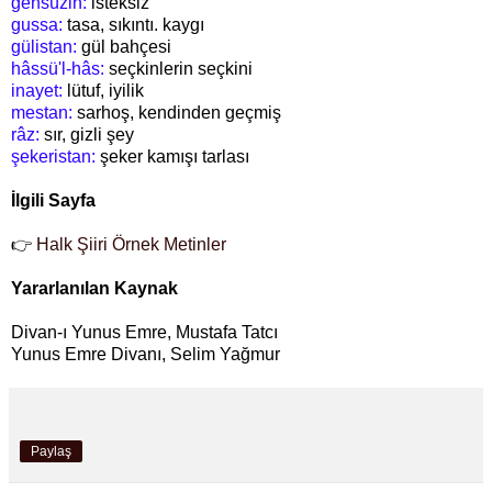
gensüzin:
isteksiz
gussa:
tasa, sıkıntı. kaygı
gülistan:
gül bahçesi
hâssü'l-hâs:
seçkinlerin seçkini
inayet:
lütuf, iyilik
mestan:
sarhoş, kendinden geçmiş
râz:
sır, gizli şey
şekeristan:
şeker kamışı tarlası
İlgili Sayfa
👉
Halk Şiiri Örnek Metinler
Yararlanılan Kaynak
Divan-ı Yunus Emre, Mustafa Tatcı
Yunus Emre Divanı, Selim Yağmur
Paylaş