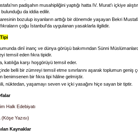
tafa’nın padişahın musahipliğini yaptığı hatta IV. Murat’ı içkiye alıştı
bulunduğu da iddia edilir.
daresinin bozulup isyanların arttığı bir dönemde yaşayan Bekri Mustaf
 fıkraların çoğu İstanbul’da uygulanan yasaklarla ilgilidir.
Tipi
lumunda dinî inanç ve dünya görüşü bakımından Sünni Müslümanlarda
yi temsil eden fıkra tipidir.
, katılığa karşı hoşgörüyü temsil eder.
inde belli bir zümreyi temsil etme sınırlarını aşarak toplumun geniş ç
n benimsenen bir fıkra tipi hâline gelmiştir.
gili, nüktedan, yaşamayı seven ve içki yasağını hiçe sayan bir tiptir.
yfalar
im Halk Edebiyatı
a (Köşe Yazısı)
nılan Kaynaklar