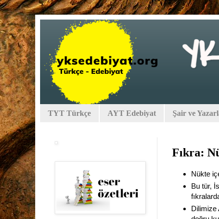
TYT Türkçe
AYT Edebiyat
Şair ve Yazar
Fıkra: N
Nükte iç
Bu tür, İ
fıkralard
Dilimize
doğru ku