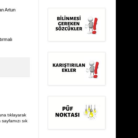
an Artun
tırmalı
una tıklayarak
n sayfamızı sık