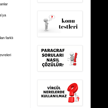
ranlar
a'ya
n farklı
evreleri