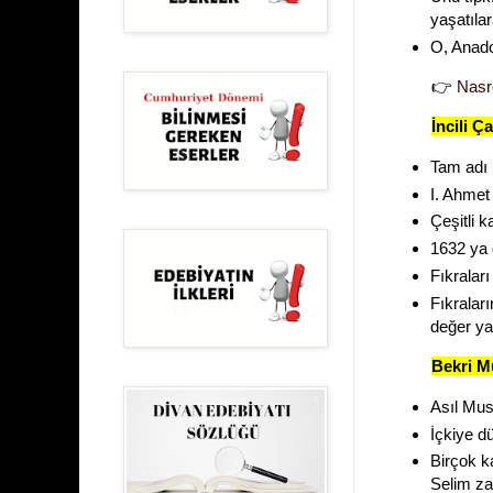
yaşatılar
O, Anado
👉
Nasre
İncili Ç
Tam adı 
I. Ahmet
Çeşitli k
1632 ya 
Fıkraları
Fıkralar
değer ya
Bekri M
Asıl Must
İçkiye d
Birçok k
Selim za