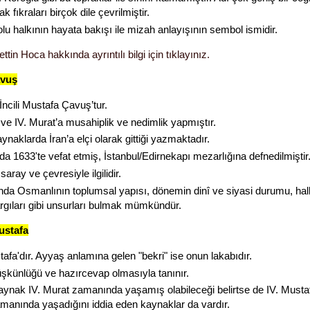
ak fıkraları birçok dile çevrilmiştir.
lu halkının hayata bakışı ile mizah anlayışının sembol ismidir.
ttin Hoca hakkında ayrıntılı bilgi için tıklayınız.
avuş
İncili Mustafa Çavuş’tur.
 ve IV. Murat’a musahiplik ve nedimlik yapmıştır.
aynaklarda İran’a elçi olarak gittiği yazmaktadır.
da 1633'te vefat etmiş, İstanbul/Edirnekapı mezarlığına defnedilmiştir
 saray ve çevresiyle ilgilidir.
ında Osmanlının toplumsal yapısı, dönemin dinî ve siyasi durumu, hal
rgıları gibi unsurları bulmak mümkündür.
ustafa
afa'dır. Ayyaş anlamına gelen "bekri" ise onun lakabıdır.
üşkünlüğü ve hazırcevap olmasıyla tanınır.
aynak IV. Murat zamanında yaşamış olabileceği belirtse de IV. Mustafa
manında yaşadığını iddia eden kaynaklar da vardır.