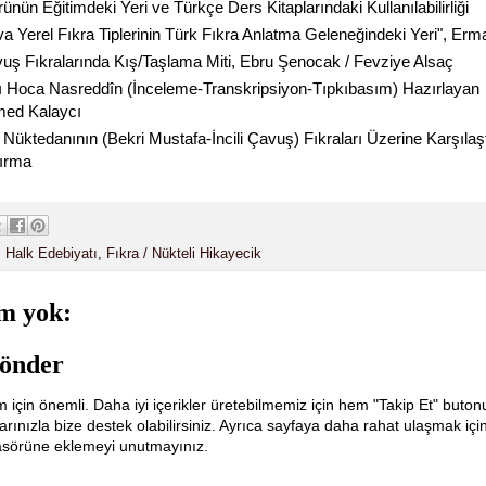
ünün Eğitimdeki Yeri ve Türkçe Ders Kitaplarındaki Kullanılabilirliği
a Yerel Fıkra Tiplerinin Türk Fıkra Anlatma Geleneğindeki Yeri", Erm
avuş Fıkralarında Kış/Taşlama Miti, Ebru Şenocak / Fevziye Alsaç
ı Hoca Nasreddîn (İnceleme-Transkripsiyon-Tıpkıbasım) Hazırlayan
ed Kalaycı
Nüktedanının (Bekri Mustafa-İncili Çavuş) Fıkraları Üzerine Karşılaş
tırma
 Halk Edebiyatı
,
Fıkra / Nükteli Hikayecik
m yok:
önder
m için önemli. Daha iyi içerikler üretebilmemiz için hem "Takip Et" buton
ınızla bize destek olabilirsiniz. Ayrıca sayfaya daha rahat ulaşmak içi
lasörüne eklemeyi unutmayınız.