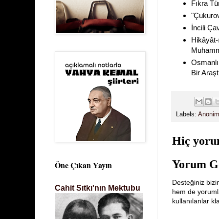
Fıkra Tür
"Çukurov
İncili Ç
Hikâyât-
Muhamm
Osmanlı 
Bir Araş
Labels:
Anonim
Hiç yoru
Yorum G
Öne Çıkan Yayın
Desteğiniz bizi
Cahit Sıtkı'nın Mektubu
hem de yorumlar
kullanılanlar k