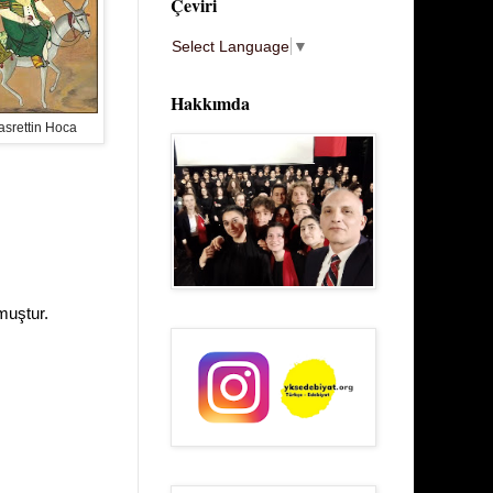
Çeviri
Select Language
▼
Hakkımda
asrettin Hoca
muştur.