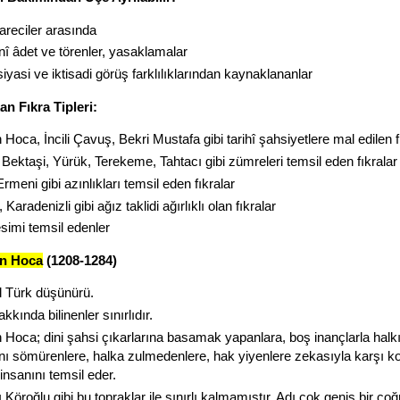
areciler arasında
nî âdet ve törenler, yasaklamalar
iyasi ve iktisadi görüş farklılıklarından kaynaklananlar
n Fıkra Tipleri:
 Hoca, İncili Çavuş, Bekri Mustafa gibi tarihî şahsiyetlere mal edilen f
 Bektaşi, Yürük, Terekeme, Tahtacı gibi zümreleri temsil eden fıkralar
rmeni gibi azınlıkları temsil eden fıkralar
 Karadenizli gibi ağız taklidi ağırlıklı olan fıkralar
simi temsil edenler
in Hoca
(1208-1284)
l Türk düşünürü.
kkında bilinenler sınırlıdır.
n Hoca; dini şahsi çıkarlarına basamak yapanlara, boş inançlarla halkı
ını sömürenlere, halka zulmedenlere, hak yiyenlere zekasıyla karşı k
insanını temsil eder.
 Köroğlu gibi bu topraklar ile sınırlı kalmamıştır. Adı çok geniş bir co