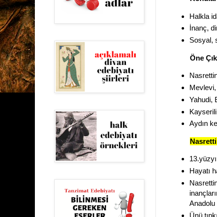
Halkla id
İnanç, di
Sosyal, s
Öne Çıka
Nasrettin
Mevlevi,
Yahudi, E
Kayserili,
Aydın ke
Nasrett
13.yüzyı
Hayatı ha
Nasretti
inançlar
Anadolu 
Ünü tıpkı