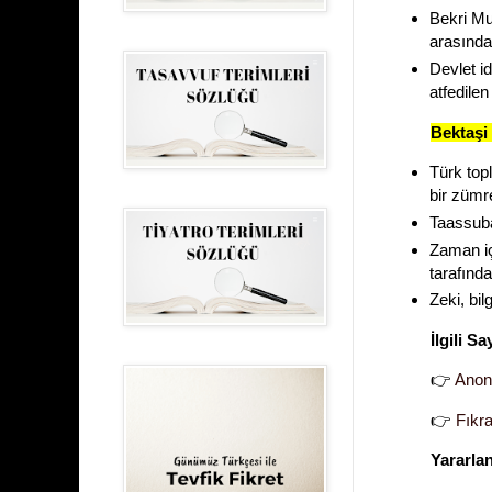
Bekri Mus
arasında 
Devlet i
atfedilen
Bektaşi 
Türk top
bir zümre
Taassuba
Zaman iç
tarafında
Zeki, bil
İlgili Sa
👉
Anon
👉
Fıkr
Yararla