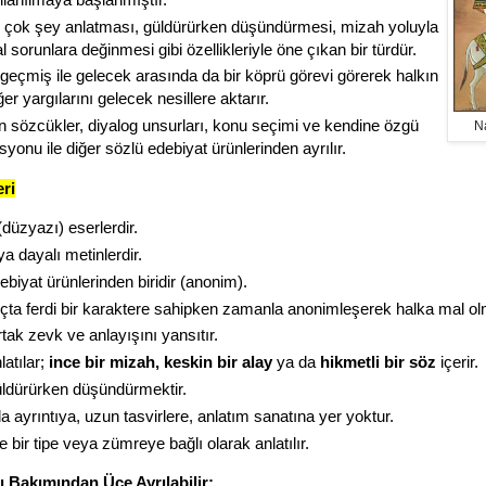
 çok şey anlatması, güldürürken düşündürmesi, mizah yoluyla
 sorunlara değinmesi gibi özellikleriyle öne çıkan bir türdür.
, geçmiş ile gelecek arasında da bir köprü görevi görerek halkın
er yargılarını gelecek nesillere aktarır.
an sözcükler, diyalog unsurları, konu seçimi ve kendine özgü
N
onu ile diğer sözlü edebiyat ürünlerinden ayrılır.
eri
düzyazı) eserlerdir.
a dayalı metinlerdir.
biyat ürünlerinden biridir (anonim).
çta ferdi bir karaktere sahipken zamanla anonimleşerek halka mal ol
tak zevk ve anlayışını yansıtır.
latılar;
ince bir mizah, keskin bir alay
ya da
hikmetli bir söz
içerir.
dürürken düşündürmektir.
a ayrıntıya, uzun tasvirlere, anlatım sanatına yer yoktur.
e bir tipe veya zümreye bağlı olarak anlatılır.
ı Bakımından Üçe Ayrılabilir: