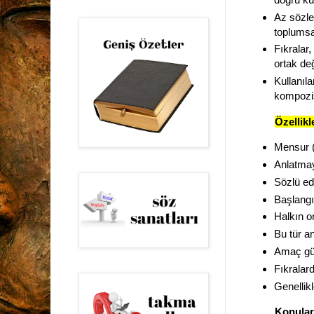
Az sözle
toplumsal
Fıkralar
ortak değ
Kullanıl
kompozisy
Özellikl
Mensur (
Anlatmay
Sözlü ede
Başlangı
Halkın or
Bu tür an
Amaç gül
Fıkralard
Genellikl
Konular