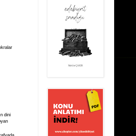
ıkralar
n dini
oyan
ğrafyada