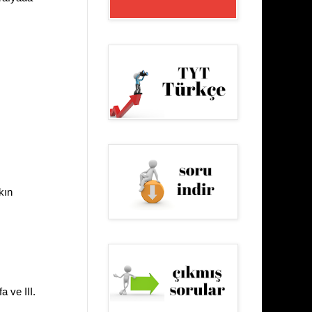
.
kın
 ve III.