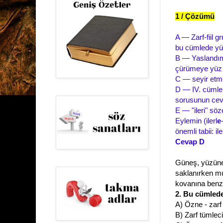
1 / Çözümü
A — Zarf-fiil 
bu cümlede yük
B — Yaslandım
çürümeye yüz t
C — seyir etm
D — IV. cümle 
sorusunun ceva
E — "ileri" söz
Eylemin (ilerl
e
önemli tabii: ile
Cevap D
Güneş, yüzüne 
saklanırken muh
kovanına benze
2. Bu cümlede
A) Özne - zarf
B) Zarf tümleci