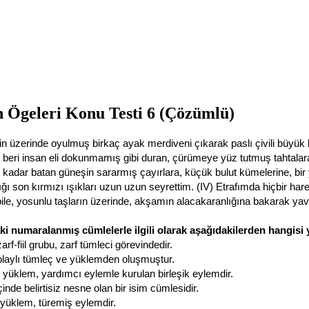
 Ögeleri Konu Testi 6 (Çözümlü)
in üzerinde oyulmuş birkaç ayak merdiveni çıkarak paslı çivili büyük
n beri insan eli dokunmamış gibi duran, çürümeye yüz tutmuş tahtala
ne kadar batan güneşin sararmış çayırlara, küçük bulut kümelerine, bir yı
ığı son kırmızı ışıkları uzun uzun seyrettim. (IV) Etrafımda hiçbir har
bile, yosunlu taşların üzerinde, akşamın alacakaranlığına bakarak ya
ki numaralanmış cümlelerle ilgili olarak aşağıdakilerden hangisi y
arf-fiil grubu, zarf tümleci görevindedir.
dolaylı tümleç ve yüklemden oluşmuştur.
e yüklem, yardımcı eylemle kurulan birleşik eylemdir.
çinde belirtisiz nesne olan bir isim cümlesidir.
yüklem, türemiş eylemdir.