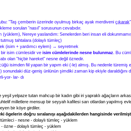
grubu: "Taş çemberin üzerinde oyulmuş birkaç ayak merdiveni
çıkarak
leme sorulan "nasıl" sorusunun cevabıdır.
 (yüklem), Nereye yaslandım: Senelerden beri insan eli dokunmamış
utmuş tahtalara (dolaylı tümleç)
ek (isim + yardımcı eylem) → seyretmek
bir isim cümlesidir ve
isim cümlelerinde nesne bulunmaz
. Bu cüm
bı olan "hiçbir hareket" nesne değil öznedir.
cüğü isimden fiil yapan bir yapım eki (-le) almış. Bu nedenle türemiş 
-) sonundaki düz-geniş ünlünün şimdiki zaman kip ekiyle daraldığını
rli-yor- lar- dı
yeşil yelpaze tutan mahcup bir kadın gibi iri yapraklı ağaçların arka
telif milletlere mensup bir seyyah kafilesi sarı otlardan yapılmış evle
yen bir köye girdiler.
ki ögelerin doğru sıralanışı aşağıdakilerden hangisinde verilmişt
 tümleci - nesne - dolaylı tümleç - yüklem
 - özne - dolaylı tümleç - yüklem