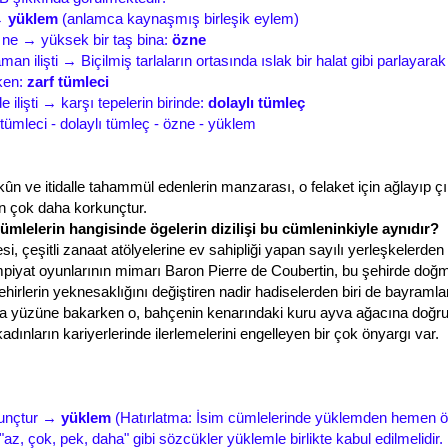
 →
yüklem
(anlamca kaynaşmış birleşik eylem)
 ne → yüksek bir taş bina:
özne
 ilişti → Biçilmiş tarlaların ortasında ıslak bir halat gibi parlayara
ken:
zarf tümleci
ilişti → karşı tepelerin birinde:
dolaylı tümleç
 tümleci - dolaylı tümleç - özne - yüklem
kûn ve itidalle tahammül edenlerin manzarası, o felaket için ağlayıp çı
 çok daha korkunçtur.
cümlelerin hangisinde ögelerin dizilişi bu cümleninkiyle aynıdır?
i, çeşitli zanaat atölyelerine ev sahipliği yapan sayılı yerleşkelerden b
mpiyat oyunlarının mimarı Baron Pierre de Coubertin, bu şehirde doğm
irlerin yeknesaklığını değiştiren nadir hadiselerden biri de bayramlar
a yüzüne bakarken o, bahçenin kenarındaki kuru ayva ağacına doğru
adınların kariyerlerinde ilerlemelerini engelleyen bir çok önyargı var.
kunçtur →
yüklem
(Hatırlatma:
İsim cümlelerinde yüklemden hemen ö
"
az, çok, pek, daha
" gibi sözcükler yüklemle birlikte kabul edilmelidir.