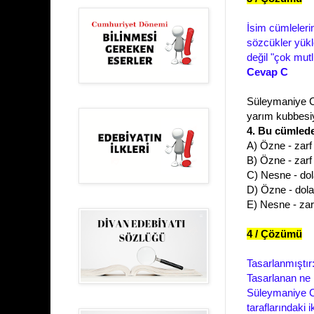
İsim cümleleri
sözcükler yükl
değil "çok mutl
Cevap C
Süleymaniye Ca
yarım kubbesiy
4. Bu cümlede
A) Özne - zarf
B) Özne - zarf
C) Nesne - dol
D) Özne - dola
E) Nesne - zar
4 / Çözümü
Tasarlanmıştır
Tasarlanan ne
Süleymaniye Ca
taraflarındaki 