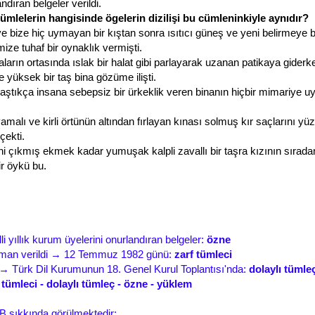
ndıran belgeler verildi.
cümlelerin hangisinde ögelerin dizilişi bu cümleninkiyle aynıdır?
e bize hiç uymayan bir kıştan sonra ısıtıcı güneş ve yeni belirmeye 
imize tuhaf bir oynaklık vermişti.
laların ortasında ıslak bir halat gibi parlayarak uzanan patikaya giderk
de yüksek bir taş bina gözüme ilişti.
aştıkça insana sebepsiz bir ürkeklik veren binanın hiçbir mimariye 
malı ve kirli örtünün altından fırlayan kınası solmuş kır saçlarını yü
çekti.
ni çıkmış ekmek kadar yumuşak kalpli zavallı bir taşra kızının sıradan
ir öykü bu.
li yıllık kurum üyelerini onurlandıran belgeler:
özne
aman verildi → 12 Temmuz 1982 günü:
zarf tümleci
 → Türk Dil Kurumunun 18. Genel Kurul Toplantısı'nda:
dolaylı tümle
 tümleci - dolaylı tümleç - özne - yüklem
B şıkkında görülmektedir: