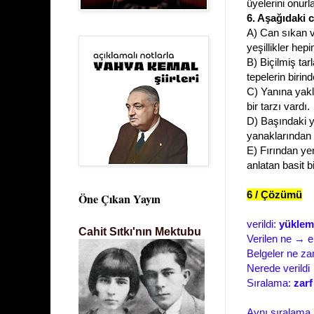
üyelerini onurla
6. Aşağıdaki 
A) Can sıkan v
yeşillikler hep
B) Biçilmiş tar
tepelerin birin
C) Yanına yakl
bir tarzı vardı.
D) Başındaki ya
yanaklarından 
E) Fırından ye
anlatan basit b
6 / Çözümü
Öne Çıkan Yayın
verildi:
yüklem
Cahit Sıtkı'nın Mektubu
Verilen ne → el
Belgeler ne z
Nerede verildi
Sıralama:
zarf
Aynı sıralama 