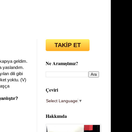
TAKİP ET
 kapıya geldim.
Ne Aramıştınız?
ra yaslandım.
lan dili gibi
eket yoktu. (V)
vaşça
Çeviri
anlıştır?
Select Language
▼
Hakkımda