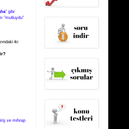
aha
" gibi
em "mutluydu"
ındaki iki
ir?
iriş ve mihrap