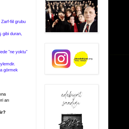
" Zarf-fiil grubu
 gibi duran,
lede "ne yoktu"
eylemdir.
 da görmek
sına
ri arı
ir?