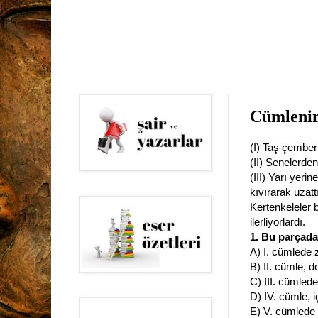
Cümlenin
(I) Taş çember
(II) Senelerde
(III) Yarı yeri
kıvırarak uzatt
Kertenkeleler 
ilerliyorlardı.
1. Bu parçada
A) I. cümlede z
B) II. cümle, 
C) III. cümled
D) IV. cümle, i
E) V. cümlede 