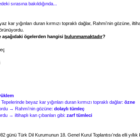
deki sırasına bakıldığında...
az kar yığınları duran kırmızı topraklı dağlar, Rahmi'nin gözüne, iltih
görünüyordu.
 aşağıdaki ögelerden hangisi
bulunmamaktadır
?
leç
i
yüklem
epelerinde beyaz kar yığınları duran kırmızı topraklı dağlar:
özne
ordu → Rahmi'nin gözüne:
dolaylı tümleç
du → iltihaplı kan çıbanları gibi:
zarf tümleci
 günü Türk Dil Kurumunun 18. Genel Kurul Toplantısı'nda elli yıllık