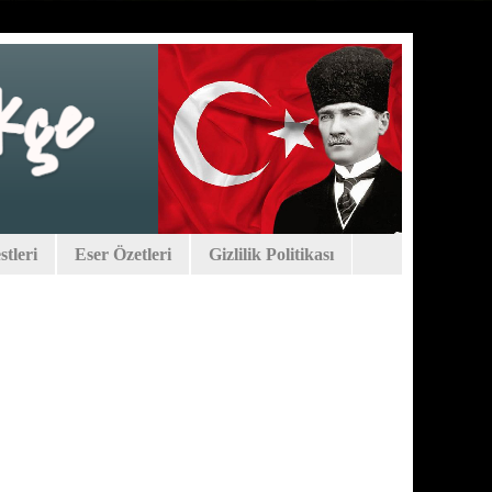
tleri
Eser Özetleri
Gizlilik Politikası