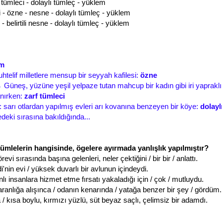
 tümleci - dolaylı tümleç - yüklem
i - özne - nesne - dolaylı tümleç - yüklem
 - belirtili nesne - dolaylı tümleç - yüklem
em
htelif milletlere mensup bir seyyah kafilesi:
özne
→ Güneş, yüzüne yeşil yelpaze tutan mahcup bir kadın gibi iri yapraklı
anırken:
zarf tümleci
r: sarı otlardan yapılmış evleri arı kovanına benzeyen bir köye:
dolayl
deki sırasına bakıldığında...
cümlelerin hangisinde, ögelere ayırmada yanlışlık yapılmıştır?
evi sırasında başına gelenleri, neler çektiğini / bir bir / anlattı.
'nin evi / yüksek duvarlı bir avlunun içindeydi.
ı insanlara hizmet etme fırsatı yakaladığı için / çok / mutluydu.
ranlığa alışınca / odanın kenarında / yatağa benzer bir şey / gördüm.
 kısa boylu, kırmızı yüzlü, süt beyaz saçlı, çelimsiz bir adamdı.