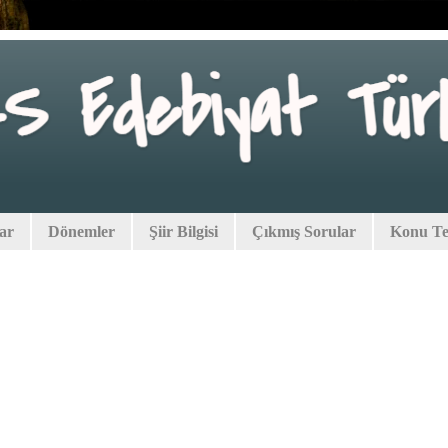
lar
Dönemler
Şiir Bilgisi
Çıkmış Sorular
Konu Tes