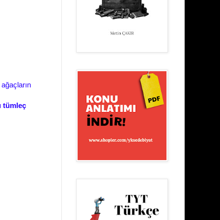
 ağaçların
ı tümleç