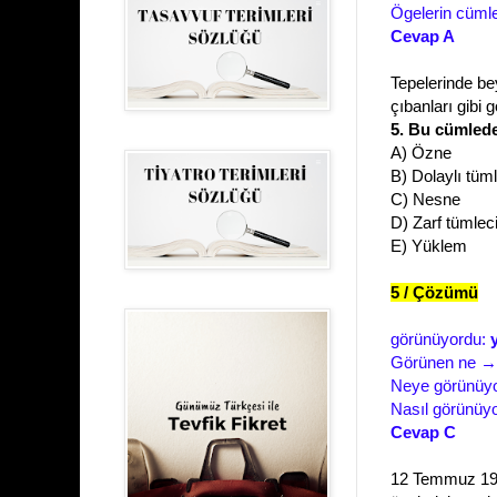
Ögelerin cümle
Cevap A
Tepelerinde bey
çıbanları gibi 
5. Bu cümlede
A) Özne
B) Dolaylı tüm
C) Nesne
D) Zarf tümlec
E) Yüklem
5 / Çözümü
görünüyordu:
Görünen ne → T
Neye görünüy
Nasıl görünüyor
Cevap C
12 Temmuz 1982