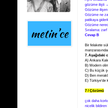
gözüme ilişti
Gözüme ilişen
Gözüme ne zaman
patikaya gider
Gözüme nerede 
Sıralama: zarf
Cevap B
Bir felakete sü
manzarasından
7. Aşağıdaki 
A)
Ankara Kales
B) Modern o
li
C) Bu küçük şeh
D) Ben merakl
E) Türkiye’de k
7 / Çözümü
çok daha kor
nicelik bildiren 