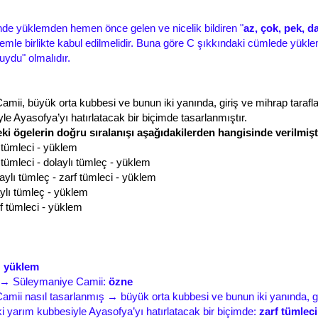
nde yüklemden hemen önce gelen ve nicelik bildiren "
az, çok, pek, d
emle birlikte kabul edilmelidir. Buna göre C şıkkındaki cümlede yükl
uydu" olmalıdır.
mii, büyük orta kubbesi ve bunun iki yanında, giriş ve mihrap taraflar
le Ayasofya’yı hatırlatacak bir biçimde tasarlanmıştır.
ki ögelerin doğru sıralanışı aşağıdakilerden hangisinde verilmişt
 tümleci - yüklem
 tümleci - dolaylı tümleç - yüklem
aylı tümleç - zarf tümleci - yüklem
ylı tümleç - yüklem
f tümleci - yüklem
:
yüklem
 → Süleymaniye Camii:
özne
mii nasıl tasarlanmış → büyük orta kubbesi ve bunun iki yanında, g
iki yarım kubbesiyle Ayasofya’yı hatırlatacak bir biçimde:
zarf tümleci