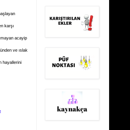
başlayan
en karşı
uymayan acayip
zünden ve ıslak
 hayallerini
ç