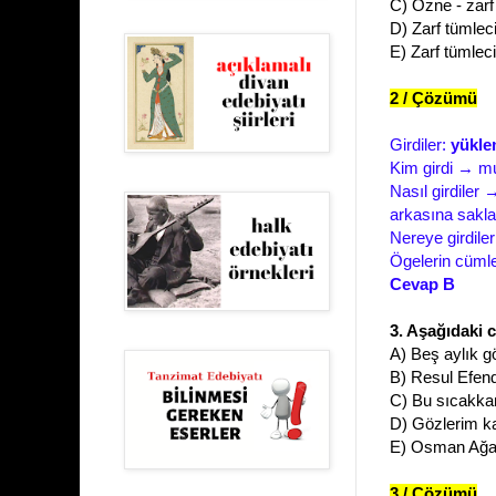
C) Özne - zarf
D) Zarf tümlec
E) Zarf tümleci
2 / Çözümü
Girdiler:
yükl
Kim girdi → mu
Nasıl girdiler 
arkasına sakl
Nereye girdile
Ögelerin cümle
Cevap B
3. Aşağıdaki 
A) Beş aylık gör
B) Resul Efendi
C) Bu sıcakkanl
D) Gözlerim ka
E) Osman Ağa /
3 / Çözümü