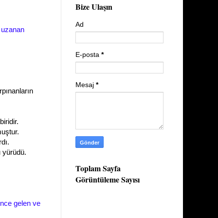
Bize Ulaşın
Ad
k uzanan
E-posta
*
Mesaj
*
rpınanların
iridir.
uştur.
dı.
 yürüdü.
Toplam Sayfa
Görüntüleme Sayısı
nce gelen ve