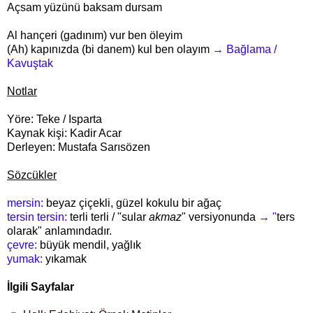
Açsam yüzünü baksam dursam
Al hançeri (gadınım) vur ben öleyim
(Ah) kapınızda (bi danem) kul ben olayım
→ Bağlama
/
Kavuştak
Notlar
Yöre: Teke / Isparta
Kaynak kişi: Kadir Acar
Derleyen: Mustafa Sarısözen
Sözcükler
mersin:
beyaz çiçekli, güzel kokulu bir ağaç
tersin tersin:
terli terli / "sular
akmaz
" versiyonunda
→ "
ters
olarak" anlamındadır.
çevre:
büyük mendil, yağlık
yumak:
yıkamak
İlgili Sayfalar