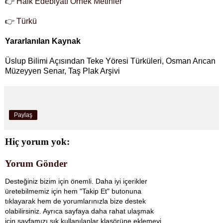
👉
Halk Edebiyatı Örnek Metinler
👉
Türkü
Yararlanılan Kaynak
Üslup Bilimi Açısından Teke Yöresi Türküleri, Osman Arıcan
Müzeyyen Senar, Taş Plak Arşivi
Paylaş
Hiç yorum yok:
Yorum Gönder
Desteğiniz bizim için önemli. Daha iyi içerikler
üretebilmemiz için hem "Takip Et" butonuna
tıklayarak hem de yorumlarınızla bize destek
olabilirsiniz. Ayrıca sayfaya daha rahat ulaşmak
için sayfamızı sık kullanılanlar klasörüne eklemeyi