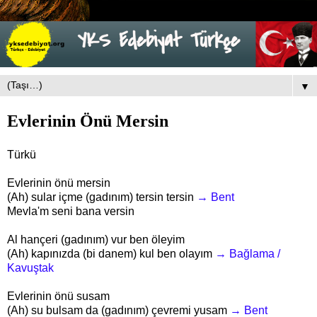
▼
Evlerinin Önü Mersin
Türkü
Evlerinin önü mersin
(Ah) sular içme (gadınım) tersin tersin
→ Bent
Mevla'm seni bana versin
Al hançeri (gadınım) vur ben öleyim
(Ah) kapınızda (bi danem) kul ben olayım
→ Bağlama /
Kavuştak
Evlerinin önü susam
(Ah) su bulsam da (gadınım) çevremi yusam
→ Bent