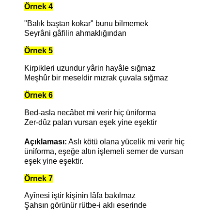
Örnek 4
"Balık baştan kokar" bunu bilmemek
Seyrâni gâfilin ahmaklığından
Örnek 5
Kirpikleri uzundur yârin hayâle sığmaz
Meşhûr bir meseldir mızrak çuvala sığmaz
Örnek 6
Bed-asla necâbet mi verir hiç üniforma
Zer-dûz palan vursan eşek yine eşektir
Açıklaması:
Aslı kötü olana yücelik mi verir hiç
üniforma, eşeğe altın işlemeli semer de vursan
eşek yine eşektir.
Örnek 7
Ayînesi iştir kişinin lâfa bakılmaz
Şahsın görünür rütbe-i aklı eserinde