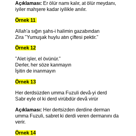
Açıklaması:
Er ölür namı kalır, at ölür meydanı,
iyiler mahşere kadar iyilikle anılır.
Örnek 11
Allah'a sığın şahs-i halimin gazabından
Zira "Yumuşak huylu atın çiftesi pektir."
Örnek 12
"Alet işler, el övünür."
Derler, her söze kanmayın
İşitin de inanmayın
Örnek 13
Her derdsüzden umma Fuzuli devâ-yi derd
Sabr eyle ol ki derd virübdür devâ virür
Açıklaması:
Her dertsizden derdine derman
umma Fuzuli, sabret ki derdi veren dermanını da
verir.
Örnek 14