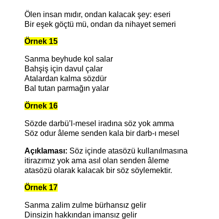
Ölen insan mıdır, ondan kalacak şey: eseri
Bir eşek göçtü mü, ondan da nihayet semeri
Örnek 15
Sanma beyhude kol salar
Bahşiş için davul çalar
Atalardan kalma sözdür
Bal tutan parmağın yalar
Örnek 16
Sözde darbü’l-mesel iradına söz yok amma
Söz odur âleme senden kala bir darb-ı mesel
Açıklaması:
Söz içinde atasözü kullanılmasına
itirazımız yok ama asıl olan senden âleme
atasözü olarak kalacak bir söz söylemektir.
Örnek 17
Sanma zalim zulme bürhansız gelir
Dinsizin hakkından imansız gelir