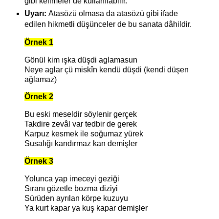
gibi kelimeler de kullanılabilir.
Uyarı:
Atasözü olmasa da atasözü gibi ifade
edilen hikmetli düşünceler de bu sanata dâhildir.
Örnek 1
Gönül kim ışka düşdi aglamasun
Neye aglar çü miskîn kendü düşdi (kendi düşen
ağlamaz)
Örnek 2
Bu eski meseldir söylenir gerçek
Takdire zevâl var tedbir de gerek
Karpuz kesmek ile soğumaz yürek
Susalığı kandırmaz kan demişler
Örnek 3
Yolunca yap imeceyi geziği
Sıranı gözetle bozma diziyi
Sürüden ayrılan körpe kuzuyu
Ya kurt kapar ya kuş kapar demişler