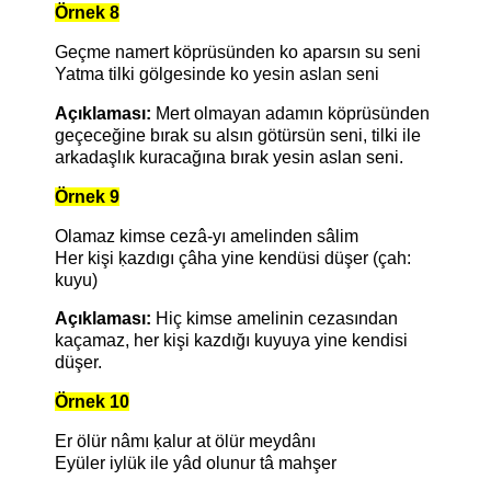
Örnek 8
Geçme namert köprüsünden ko aparsın su seni
Yatma tilki gölgesinde ko yesin aslan seni
Açıklaması:
Mert olmayan adamın köprüsünden
geçeceğine bırak su alsın götürsün seni, tilki ile
arkadaşlık kuracağına bırak yesin aslan seni.
Örnek 9
Olamaz kimse cezâ-yı amelinden sâlim
Her kişi ḳazdıgı çâha yine kendüsi düşer
(çah:
kuyu)
Açıklaması:
Hiç kimse amelinin cezasından
kaçamaz, her kişi kazdığı kuyuya yine kendisi
düşer.
Örnek 10
Er ölür nâmı ḳalur at ölür meydânı
Eyüler iylük ile yâd olunur tâ mahşer