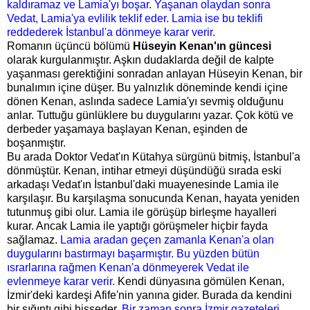
kaldıramaz ve Lamia'yı boşar. Yaşanan olaydan sonra
Vedat, Lamia'ya evlilik teklif eder. Lamia ise bu teklifi
reddederek İstanbul'a dönmeye karar verir.
Romanın üçüncü bölümü
Hüseyin Kenan'ın güncesi
olarak kurgulanmıştır. Aşkın dudaklarda değil de kalpte
yaşanması gerektiğini sonradan anlayan Hüseyin Kenan, bir
bunalımın içine düşer. Bu yalnızlık döneminde kendi içine
dönen Kenan, aslında sadece Lamia'yı sevmiş olduğunu
anlar. Tuttuğu günlüklere bu duygularını yazar. Çok kötü ve
derbeder yaşamaya başlayan Kenan, eşinden de
boşanmıştır.
Bu arada Doktor Vedat'ın Kütahya sürgünü bitmiş, İstanbul'a
dönmüştür. Kenan, intihar etmeyi düşündüğü sırada eski
arkadaşı Vedat'ın İstanbul'daki muayenesinde Lamia ile
karşılaşır. Bu karşılaşma sonucunda Kenan, hayata yeniden
tutunmuş gibi olur. Lamia ile görüşüp birleşme hayalleri
kurar. Ancak Lamia ile yaptığı görüşmeler hiçbir fayda
sağlamaz.
Lamia aradan geçen zamanla Kenan'a olan
duygularını bastırmayı başarmıştır. Bu yüzden bütün
ısrarlarına rağmen Kenan'a dönmeyerek Vedat ile
evlenmeye karar verir.
Kendi dünyasına gömülen Kenan,
İzmir'deki kardeşi Afife'nin yanına gider. Burada da kendini
bir sığıntı gibi hisseder.
Bir zaman sonra İzmir gazeteleri