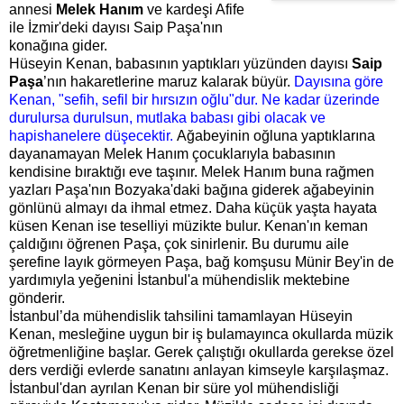
annesi
Melek Hanım
ve kardeşi Afife
ile İzmir'deki dayısı Saip Paşa'nın
konağına gider.
Hüseyin Kenan, babasının yaptıkları yüzünden dayısı
Saip
Paşa
’nın hakaretlerine maruz kalarak büyür.
Dayısına göre
Kenan, "sefih, sefil bir hırsızın oğlu"dur. Ne kadar üzerinde
durulursa durulsun, mutlaka babası gibi olacak ve
hapishanelere düşecektir.
Ağabeyinin oğluna yaptıklarına
dayanamayan Melek Hanım çocuklarıyla babasının
kendisine bıraktığı eve taşınır. Melek Hanım buna rağmen
yazları Paşa'nın Bozyaka'daki bağına giderek ağabeyinin
gönlünü almayı da ihmal etmez.
Daha küçük yaşta hayata
küsen Kenan ise teselliyi müzikte bulur.
Kenan'ın keman
çaldığını öğrenen Paşa, çok sinirlenir. Bu durumu aile
şerefine layık görmeyen Paşa, bağ komşusu Münir Bey'in de
yardımıyla yeğenini İstanbul'a mühendislik mektebine
gönderir.
İstanbul’da mühendislik tahsilini tamamlayan Hüseyin
Kenan, mesleğine uygun bir iş bulamayınca okullarda müzik
öğretmenliğine başlar. Gerek çalıştığı okullarda gerekse özel
ders verdiği evlerde sanatını anlayan kimseyle karşılaşmaz.
İstanbul'dan ayrılan Kenan bir süre yol mühendisliği