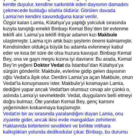
kentte duyulur, kendine sarkıntılık eden dayısının damadını
çekmecede bulduğu silahla öldürür. Görülen davada
Lamia'nın kendini savunduğuna karar verilir.
Özgür kalan Lamia, Kütahya’ya yaptığı yolculuk sırasında
kızıyla tanıştığı emekli Binbaşı Kemal Bey’den bir evlenme
teklifi alır. Laima’ya teklifi ihtiyar adamın kızı
Makbule
ulaştırmıştır. Laima için artık bazı şeylerin önemi kalmamıştır.
Kendisinden oldukça büyük bu adamla evlenmeyi kabul
eder ve kısa bir süre de olsa huzura kavuşur. Binbaşı Kemal
Bey, ona ve gayrı meşru kızına iyi davranır. Bu arada, Kemal
Bey’in yeğeni
Doktor Vedat
da İstanbul’dan Kütahya’ya
sürgün gönderilir. Makbule, evlerine gidip gelen dayısının
oğlu Vedat'a âşık olur. Derdini Lamia’ya açan Makbule, onun
Vedat’la konuşmasını ister. Makbule'yi kıramayan Lamia,
dediğini yapar ancak Vedat'tan olumsuz cevap alır çünkü o,
aslında Lamia'yı sevmektedir. Vedat, duygularını belli etmeyi
doğru bulmaz. Öte yandan Kemal Bey, genç karısını
yeğeninden kıskanmaya başlamıştır.
Vedat'ın bir av sırasında yaralandığını duyan Lamia, onu
ziyarete gider, ancak ikisi evde mangaldan zehirlenir.
Haklarında birbirlerini sevdikleri ve birlikte intihara
kalkıştıkları yolunda dedikodular çıkar. Binbaşı, bu durumu