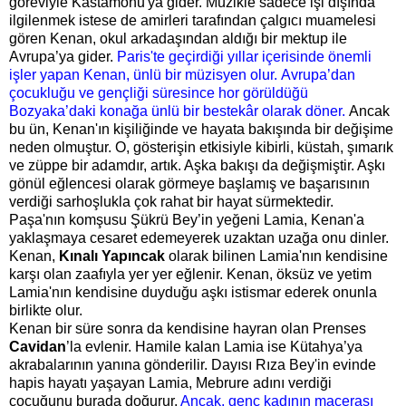
göreviyle Kastamonu'ya gider. Müzikle sadece işi dışında
ilgilenmek istese de amirleri tarafından çalgıcı muamelesi
gören Kenan, okul arkadaşından aldığı bir mektup ile
Avrupa’ya gider.
Paris'te geçirdiği yıllar içerisinde önemli
işler yapan Kenan, ünlü bir müzisyen olur.
Avrupa’dan
çocukluğu ve gençliği süresince hor görüldüğü
Bozyaka’daki konağa ünlü bir bestekâr olarak döner.
Ancak
bu ün, Kenan'ın kişiliğinde ve hayata bakışında bir değişime
neden olmuştur. O, gösterişin etkisiyle kibirli, küstah, şımarık
ve züppe bir adamdır, artık. Aşka bakışı da değişmiştir. Aşkı
gönül eğlencesi olarak görmeye başlamış ve başarısının
verdiği sarhoşlukla çok rahat bir hayat sürmektedir.
Paşa'nın komşusu Şükrü Bey’in yeğeni Lamia, Kenan'a
yaklaşmaya cesaret edemeyerek uzaktan uzağa onu dinler.
Kenan,
Kınalı Yapıncak
olarak bilinen Lamia'nın kendisine
karşı olan zaafıyla yer yer eğlenir. Kenan, öksüz ve yetim
Lamia'nın kendisine duyduğu aşkı istismar ederek onunla
birlikte olur.
Kenan bir süre sonra da kendisine hayran olan Prenses
Cavidan
’la evlenir. Hamile kalan Lamia ise Kütahya’ya
akrabalarının yanına gönderilir. Dayısı Rıza Bey'in evinde
hapis hayatı yaşayan Lamia, Mebrure adını verdiği
çocuğunu burada doğurur.
Ancak, genç kadının macerası