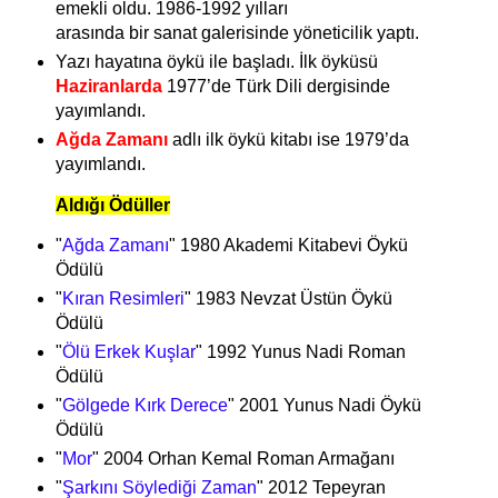
emekli oldu.
1986-1992 yılları
arasında bir sanat galerisinde yöneticilik yaptı.
Yazı hayatına öykü ile başladı.
İlk öyküsü
Haziranlarda
1977’de Türk Dili dergisinde
yayımlandı.
Ağda Zamanı
adlı ilk öykü kitabı ise 1979’da
yayımlandı.
Aldığı Ödüller
"
Ağda Zamanı
" 1980 Akademi Kitabevi Öykü
Ödülü
"
Kıran Resimleri
" 1983 Nevzat Üstün Öykü
Ödülü
"
Ölü Erkek Kuşlar
" 1992 Yunus Nadi Roman
Ödülü
"
Gölgede Kırk Derece
" 2001 Yunus Nadi Öykü
Ödülü
"
Mor
" 2004 Orhan Kemal Roman Armağanı
"
Şarkını Söylediği Zaman
" 2012 Tepeyran