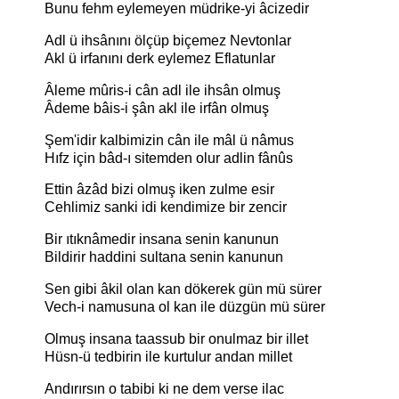
Bunu fehm eylemeyen müdrike-yi âcizedir
Adl ü ihsânını ölçüp biçemez Nevtonlar
Akl ü irfanını derk eylemez Eflatunlar
Âleme mûris-i cân adl ile ihsân olmuş
Âdeme bâis-i şân akl ile irfân olmuş
Şem'idir kalbimizin cân ile mâl ü nâmus
Hıfz için bâd-ı sitemden olur adlin fânûs
Ettin âzâd bizi olmuş iken zulme esir
Cehlimiz sanki idi kendimize bir zencir
Bir ıtıknâmedir insana senin kanunun
Bildirir haddini sultana senin kanunun
Sen gibi âkil olan kan dökerek gün mü sürer
Vech-i namusuna ol kan ile düzgün mü sürer
Olmuş insana taassub bir onulmaz bir illet
Hüsn-ü tedbirin ile kurtulur andan millet
Andırırsın o tabibi ki ne dem verse ilac