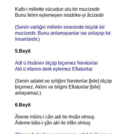
Kalb-i millette vücudun ulu bir mucizedir
Bunu fehm eylemeyen müdrike-yi âcizedir
(Senin varlığın milletin sinesinde büyük bir
mucizedir. Bunu anlamayanlar ise anlayışı kıt
insanlardır.)
5.Beyit
Adl ü ihsânını ölçüp biçemez Nevtonlar
Akl ü irfanını derk eylemez Eflatunlar
(Senin adalet ve iyiliğini Nevtonlar [bile] ölçüp
biçemez. Aklını ve bilgini Eflatunlar [bile]
anlayamaz.)
6.Beyit
Âleme mûris-i cân adl ile ihsân olmuş
Âdeme bâis-i şân akl ile irfân olmuş