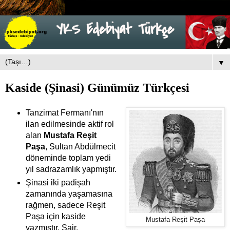
▼
Kaside (Şinasi) Günümüz Türkçesi
Tanzimat Fermanı'nın
ilan edilmesinde aktif rol
alan
Mustafa Reşit
Paşa
, Sultan Abdülmecit
döneminde toplam yedi
yıl sadrazamlık yapmıştır.
Şinasi iki padişah
zamanında yaşamasına
rağmen, sadece Reşit
Paşa için kaside
Mustafa Reşit Paşa
yazmıştır. Şair,