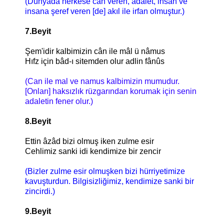
(Dünyada herkese can veren, adalet, ihsan ve
insana şeref veren [de] akıl ile irfan olmuştur.)
7.Beyit
Şem'idir kalbimizin cân ile mâl ü nâmus
Hıfz için bâd-ı sitemden olur adlin fânûs
(Can ile mal ve namus kalbimizin mumudur.
[Onları] haksızlık rüzgarından korumak için senin
adaletin fener olur.)
8.Beyit
Ettin âzâd bizi olmuş iken zulme esir
Cehlimiz sanki idi kendimize bir zencir
(Bizler zulme esir olmuşken bizi hürriyetimize
kavuşturdun. Bilgisizliğimiz, kendimize sanki bir
zincirdi.)
9.Beyit