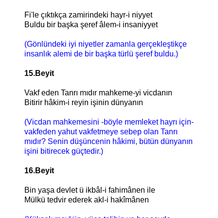
Fi'le çıktıkça zamirindeki hayr-i niyyet
Buldu bir başka şeref âlem-i insaniyyet
(Gönlündeki iyi niyetler zamanla gerçekleştikçe
insanlık alemi de bir başka türlü şeref buldu.)
15.Beyit
Vakf eden Tanrı mıdır mahkeme-yi vicdanın
Bitirir hâkim-i reyin işinin dünyanın
(Vicdan mahkemesini -böyle memleket hayrı için-
vakfeden yahut vakfetmeye sebep olan Tanrı
mıdır? Senin düşüncenin hâkimi, bütün dünyanın
işini bitirecek güçtedir.)
16.Beyit
Bin yaşa devlet ü ikbâl-i fahimânen ile
Mülkü tedvir ederek akl-i hakîmânen