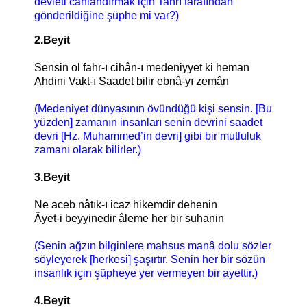
devleti canlandırmak için Tanrı tarafından
gönderildiğine şüphe mi var?)
2.Beyit
Sensin ol fahr-ı cihân-ı medeniyyet ki heman
Ahdini Vakt-ı Saadet bilir ebnâ-yı zemân
(Medeniyet dünyasının övündüğü kişi sensin. [Bu
yüzden] zamanın insanları senin devrini saadet
devri [Hz. Muhammed’in devri] gibi bir mutluluk
zamanı olarak bilirler.)
3.Beyit
Ne aceb nâtık-ı icaz hikemdir dehenin
Âyet-i beyyinedir âleme her bir suhanin
(Senin ağzın bilginlere mahsus manâ dolu sözler
söyleyerek [herkesi] şaşırtır. Senin her bir sözün
insanlık için şüpheye yer vermeyen bir ayettir.)
4.Beyit