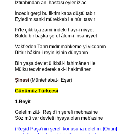
Iztırabından anı hastası eyler iz'ac
İncedir gerçi bu fikrim kaba düştü tabir
Eyledim sanki mürekkeb ile hûri tasvir
Fi'le çıktıkça zamirindeki hayr-i niyyet
Buldu bir başka şeref âlem-i insaniyyet
Vakf eden Tanrı mıdır mahkeme-yi vicdanın
Bitirir hâkim-i reyin işinin dünyanın
Bin yaşa devlet ü ikbâl-i fahimânen ile
Mülkü tedvir ederek akl-i hakîmânen
Şinasi
(Müntehabat-ı Eşar)
Günümüz Türkçesi
1.Beyit
Gelelim zât-ı Reşid'in şerefi mebhasine
Söz mü var devleti ihyaya olan meb'asine
(Reşid Paşa'nın şerefi konusuna gelelim. [Onun]