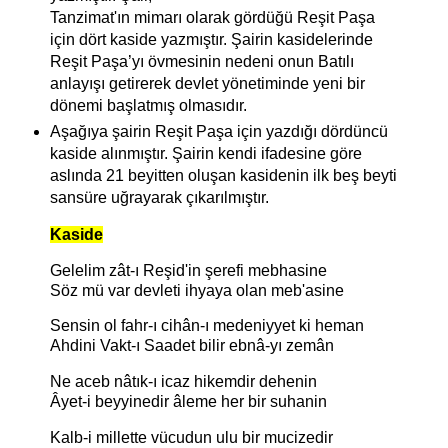
Tanzimat'ın mimarı olarak gördüğü Reşit Paşa
için dört kaside yazmıştır. Şairin kasidelerinde
Reşit Paşa’yı övmesinin nedeni onun Batılı
anlayışı getirerek devlet yönetiminde yeni bir
dönemi başlatmış olmasıdır.
Aşağıya şairin Reşit Paşa için yazdığı dördüncü
kaside alınmıştır. Şairin kendi ifadesine göre
aslında 21 beyitten oluşan kasidenin ilk beş beyti
sansüre uğrayarak çıkarılmıştır.
Kaside
Gelelim zât-ı Reşid'in şerefi mebhasine
Söz mü var devleti ihyaya olan meb'asine
Sensin ol fahr-ı cihân-ı medeniyyet ki heman
Ahdini Vakt-ı Saadet bilir ebnâ-yı zemân
Ne aceb nâtık-ı icaz hikemdir dehenin
Âyet-i beyyinedir âleme her bir suhanin
Kalb-i millette vücudun ulu bir mucizedir