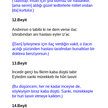
(Taassup, insan için şifa bulmaz bir hastalıktır;
[ama senin] aldığı güzel tedbirlerle millet ondan
[da] kurtulur.)
12.Beyit
Andırırsın o tabibi ki ne dem verse ilac
Iztırabından anı hastası eyler iz'ac
([Sen] İyileşmesi için ilaç verdiğin vakit, o ilacın
acılığı yüzünden hastası tarafından bunaltılan bir
doktora benziyorsun.)
13.Beyit
İncedir gerçi bu fikrim kaba düştü tabir
Eyledim sanki mürekkeb ile hûri tasvir
(Bu düşüncem, her ne kadar inceyse de,
söyleyişim biraz kaba düştü. Sanki, mürekkeple
bir huri tasvir etmeye kalktım.)
14.Beyit