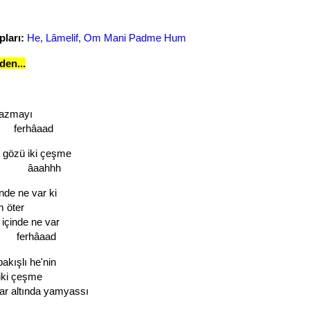
pları:
He, Lâmelif, Om Mani Padme Hum
den...
azmayı
hâaad
ki gözü iki çeşme
ahhh
inde ne var ki
 öter
 içinde ne var
hâaad
bakışlı he'nin
 iki çeşme
ar altında yamyassı