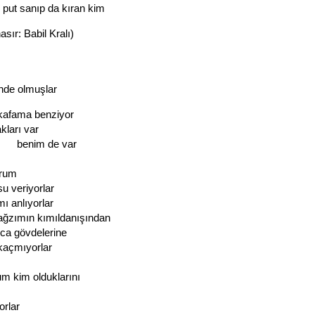
put sanıp da kıran kim
asır: Babil Kralı)
nde olmuşlar
 kafama benziyor
akları var
m de var
orum
riyorlar
 anlıyorlar
n kımıldanışından
ca gövdelerine
ıyorlar
m kim olduklarını
lar