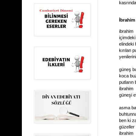
kasrında
fe
İbrahim
ibrahim
içimdeki 
elindeki 
kırılan p
yenileri
güneş bu
koca buz
putların 
ibrahim
güneşi 
asma bah
buhtunna
ben ki z
güzeller
ibrahim