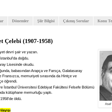
lar
Dönemler
Şiir Bilgisi
Çıkmış Sorular
Konu Tes
t Çelebi (1907-1958)
et devri şair ve yazarı.
İstanbul’da doğdu.
ray Lisesinde okudu.
unda, babasından Arapça ve Farsça, Galatasaray
e Fransızca, memuriyeti sırasında da Hintçe ve
çe öğrendi.
e İstanbul Üniversitesi Edebiyat Fakültesi Felsefe Bölümü
ında kütüphane memurluğu yaptı.
1958’de öldü.
Asaf 
layışı