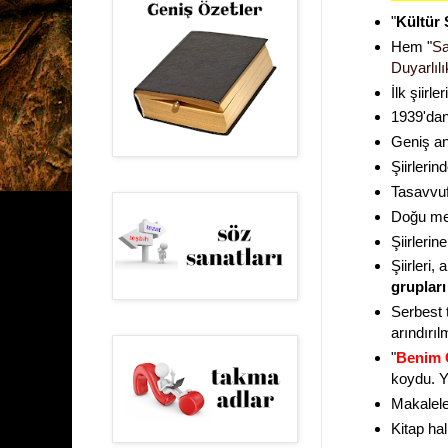
"
Kültür 
Hem "
Sa
Duyarlılık
İlk şiirle
1939'dan 
Geniş an
Şiirlerin
Tasavvuf,
Doğu mede
Şiirlerin
Şiirleri
grupları 
Serbest 
arındırıl
"
Benim 
koydu. Y
Makalele
Kitap hal