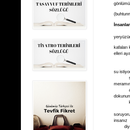
gönlümü 
(buhtunn
İnsanlar
yeryüzü
kafaları
elleri ay
beni
su istiy
su ve
meramımı
ağzımı
dokunun
kaçm
soruyoru
insanız
diyor