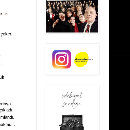
stik
 çeker.
.
).
cük
 ortaya
çıkladı.
ımlandı.
maktadır.