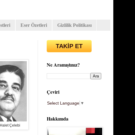
tleri
Eser Özetleri
Gizlilik Politikası
TAKİP ET
Ne Aramıştınız?
Çeviri
Select Language
▼
Hakkımda
Halet Çelebi