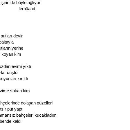
 şirin de böyle ağlıyor
rhâaad
putları devir
baltayla
utların yerine
ni koyan kim
zdan evimi yıktı
lar düştü
boyunları kırıldı
evime sokan kim
çelerinde dolaşan güzelleri
sır put yaptı
amansız bahçeleri kucakladım
 bende kaldı