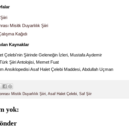
ayfalar
Şiiri
ası Misitk Duyarlılık Şiiri
 Çalışma Kağıdı
nılan Kaynaklar
et Çelebi'nin Şiirinde Geleneğin İzleri, Mustafa Aydemir
ürk Şiiri Antolojisi, Memet Fuat
m Ansiklopedisi Asaf Halet Çelebi Maddesi, Abdullah Uçman
nrası Mistik Duyarlılık Şiiri
,
Asaf Halet Çelebi
,
Saf Şiir
m yok:
önder