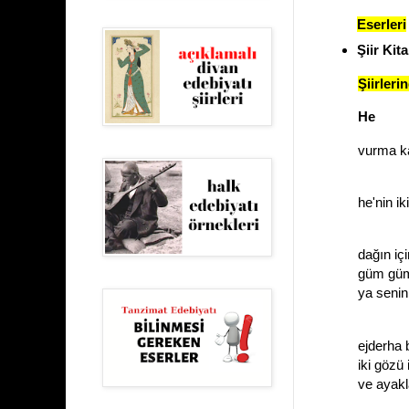
Eserleri
Şiir Kita
Şiirlerin
He
vurma k
fer
he'nin i
âa
dağın iç
güm güm
ya senin
fer
ejderha 
iki gözü
ve ayakl