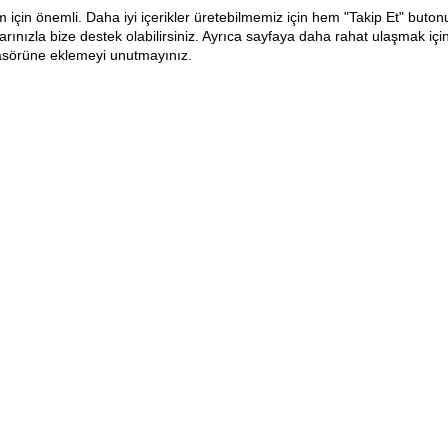
m için önemli. Daha iyi içerikler üretebilmemiz için hem "Takip Et" buton
ınızla bize destek olabilirsiniz. Ayrıca sayfaya daha rahat ulaşmak içi
lasörüne eklemeyi unutmayınız.