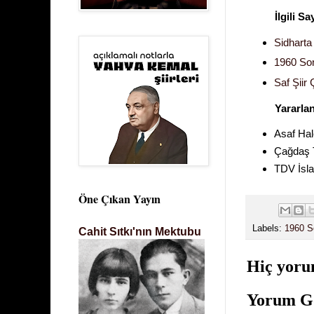
İlgili S
Sidharta 
1960 Sonr
Saf Şiir
Yararla
Asaf Hal
Çağdaş T
TDV İsla
Öne Çıkan Yayın
Labels:
1960 So
Cahit Sıtkı'nın Mektubu
Hiç yoru
Yorum G