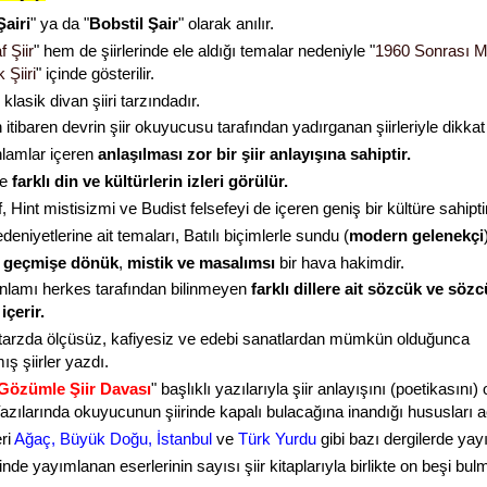
Şairi
" ya da "
Bobstil Şair
" olarak anılır.
f Şiir
" hem de şiirlerinde ele aldığı temalar nedeniyle "
1960 Sonrası Mi
 Şiiri
" içinde gösterilir.
ri klasik divan şiiri tarzındadır.
itibaren devrin şiir okuyucusu tarafından yadırganan şiirleriyle dikkat
lamlar içeren
anlaşılması zor bir şiir anlayışına sahiptir.
de
farklı din ve kültürlerin izleri görülür.
 Hint mistisizmi ve Budist felsefeyi de içeren geniş bir kültüre sahiptir
niyetlerine ait temaları, Batılı biçimlerle sundu (
modern gelenekçi
e
geçmişe dönük
,
mistik ve masalımsı
bir hava hakimdir.
, anlamı herkes tarafından bilinmeyen
farklı dillere ait sözcük ve söz
içerir.
tarzda ölçüsüz, kafiyesiz ve edebi sanatlardan mümkün olduğunca
mış şiirler yazdı.
Gözümle Şiir Davası
"
başlıklı yazılarıyla şiir anlayışını (poetikasını)
azılarında okuyucunun şiirinde kapalı bulacağına inandığı hususları a
ri
Ağaç, Büyük Doğu, İstanbul
ve
Türk Yurdu
gibi bazı dergilerde yay
inde yayımlanan eserlerinin sayısı şiir kitaplarıyla birlikte on beşi bul