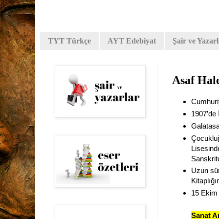
TYT Türkçe
AYT Edebiyat
Şair ve Yazar
Asaf Hale
Cumhuriy
1907’de 
Galatasa
Çocukluğ
Lisesind
Sanskrit
Uzun sür
Kitaplığ
15 Ekim 
Sanat An