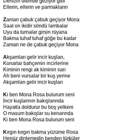
Denizin dibinde geziyor gibi
Ellerin, ellerin ve parmakların
Z
aman çabuk çabuk geçiyor Mona
Saat on ikidir söndü lambalar
Uyu da turnalar girsin rüyana
Bakma tuhaf tuhaf göğe bu kadar
Zaman ne de çabuk geçiyor Mona
A
kşamları gelir incir kuşları,
Konarlar bahçemin incirlerine
Kiminin rengi ak kiminin sarı
Ah beni vursalar bir kuş yerine
Akşamları gelir incir kuşları
K
i ben Mona Rosa bulurum seni
İncir kuşlarının bakışlarında
Hayatla doldurur bu boş yelkeni
O masum bakışlar su kenarında
Ki ben Mona Rosa bulurum seni
K
ırgın kırgın bakma yüzüme Rosa
Henüz dinlemedin benden türküler