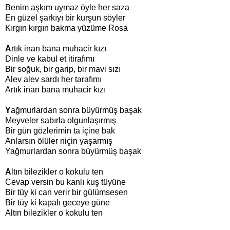
Benim aşkım uymaz öyle her saza
En güzel şarkıyı bir kurşun söyler
Kırgın kırgın bakma yüzüme Rosa
A
rtık inan bana muhacir kızı
Dinle ve kabul et itirafımı
Bir soğuk, bir garip, bir mavi sızı
Alev alev sardı her tarafımı
Artık inan bana muhacir kızı
Y
ağmurlardan sonra büyürmüş başak
Meyveler sabırla olgunlaşırmış
Bir gün gözlerimin ta içine bak
Anlarsın ölüler niçin yaşarmış
Yağmurlardan sonra büyürmüş başak
A
ltın bilezikler o kokulu ten
Cevap versin bu kanlı kuş tüyüne
Bir tüy ki can verir bir gülümsesen
Bir tüy ki kapalı geceye güne
Altın bilezikler o kokulu ten