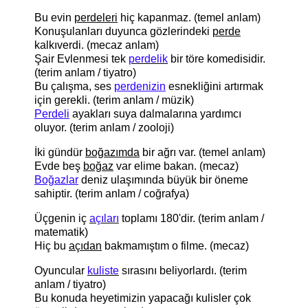
Bu evin
perdeleri
hiç kapanmaz. (temel anlam)
Konuşulanları duyunca gözlerindeki
perde
kalkıverdi. (mecaz anlam)
Şair Evlenmesi tek
perdelik
bir töre komedisidir.
(terim anlam / tiyatro)
Bu çalışma, ses
perdenizin
esnekliğini artırmak
için gerekli. (terim anlam / müzik)
Perdeli
ayakları suya dalmalarına yardımcı
oluyor. (terim anlam / zooloji)
İki gündür
boğazımda
bir ağrı var. (temel anlam)
Evde beş
boğaz
var elime bakan. (mecaz)
Boğazlar
deniz ulaşımında büyük bir öneme
sahiptir. (terim anlam / coğrafya)
Üçgenin iç
açıları
toplamı 180'dir. (terim anlam /
matematik)
Hiç bu
açıdan
bakmamıştım o filme. (mecaz)
Oyuncular
kuliste
sırasını beliyorlardı. (terim
anlam / tiyatro)
Bu konuda heyetimizin yapacağı kulisler çok