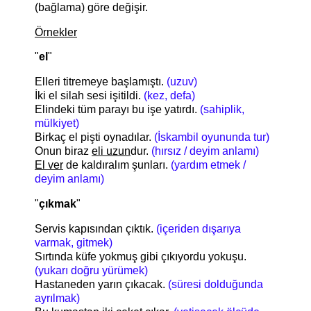
(bağlama) göre değişir.
Örnekler
"
el
"
Elleri titremeye başlamıştı.
(uzuv)
İki el silah sesi işitildi.
(kez, defa)
Elindeki tüm parayı bu işe yatırdı.
(sahiplik,
mülkiyet)
Birkaç el pişti oynadılar.
(İskambil oyununda tur)
Onun biraz
eli uzun
dur.
(hırsız / deyim anlamı)
El ver
de kaldıralım şunları.
(yardım etmek /
deyim anlamı)
"
çıkmak
"
Servis kapısından çıktık.
(içeriden dışarıya
varmak, gitmek)
Sırtında küfe yokmuş gibi çıkıyordu yokuşu.
(yukarı doğru yürümek)
Hastaneden yarın çıkacak.
(süresi dolduğunda
ayrılmak)