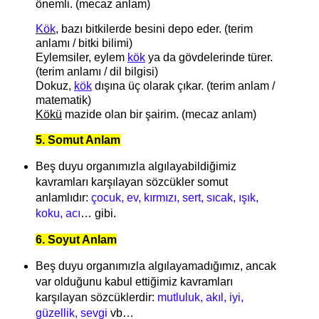
önemli. (mecaz anlam)
Kök
, bazı bitkilerde besini depo eder. (terim
anlamı / bitki bilimi)
Eylemsiler, eylem
kök
ya da gövdelerinde türer.
(terim anlamı / dil bilgisi)
Dokuz,
kök
dışına üç olarak çıkar. (terim anlam /
matematik)
Kökü
mazide olan bir şairim. (mecaz anlam)
5. Somut Anlam
Beş duyu organımızla algılayabildiğimiz
kavramları karşılayan sözcükler somut
anlamlıdır:
çocuk, ev, kırmızı, sert, sıcak, ışık,
koku, acı
… gibi.
6. Soyut Anlam
Beş duyu organımızla algılayamadığımız, ancak
var olduğunu kabul ettiğimiz kavramları
karşılayan sözcüklerdir:
mutluluk, akıl, iyi,
güzellik, sevgi
vb…