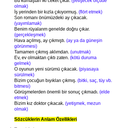
Bu kumaştan iki ceket çıkar.
(yetişecek ölçüde
olmak)
İş yerinden bir kızla çıkıyormuş.
(flört etmek)
Son romanı önümüzdeki ay çıkacak.
(yayımlamak)
Benim rüyalarım genelde doğru çıkar.
(gerçekleşmek)
Hava açılmış, ay çıkmıştı.
(ay ya da güneşin
görünmesi)
Tamamen çıkmış aklımdan.
(unutmak)
Ev, ev olmaktan çıktı zaten.
(kötü duruma
gelmek)
O oyunun yeni sürümü çıkacak.
(piyasaya
sürülmek)
Bizim çocuğun bıyıkları çıkmış.
(bitki, saç, tüy vb.
bitmesi)
Görüşmelerden önemli bir sonuç çıkmadı.
(elde
etmek)
Bizim kız doktor çıkacak.
(yetişmek, mezun
olmak)
Sözcüklerin Anlam Özellikleri