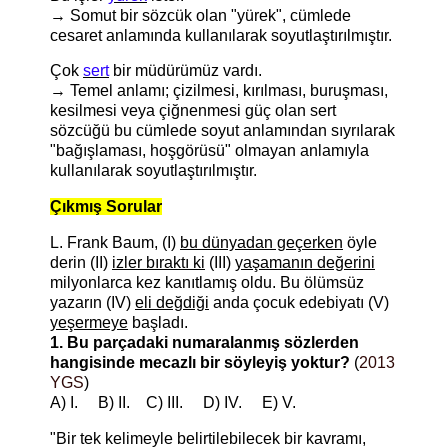
→ Somut bir sözcük olan "yürek", cümlede
cesaret anlamında kullanılarak soyutlaştırılmıştır.
Çok
sert
bir müdürümüz vardı.
→ Temel anlamı; çizilmesi, kırılması, buruşması,
kesilmesi veya çiğnenmesi güç olan sert
sözcüğü bu cümlede soyut anlamından sıyrılarak
"bağışlaması, hoşgörüsü" olmayan anlamıyla
kullanılarak soyutlaştırılmıştır.
Çıkmış Sorular
L. Frank Baum, (I)
bu dünyadan geçerken
öyle
derin (II)
izler bıraktı ki
(III)
yaşamanın değerini
milyonlarca kez kanıtlamış oldu. Bu ölümsüz
yazarın (IV)
eli değdiği
anda çocuk edebiyatı (V)
yeşermeye
başladı.
1. Bu parçadaki numaralanmış sözlerden
hangisinde mecazlı bir söyleyiş yoktur?
(
2013
YGS
)
A) I. B) II. C) III. D) IV. E) V.
"Bir tek kelimeyle belirtilebilecek bir kavramı,