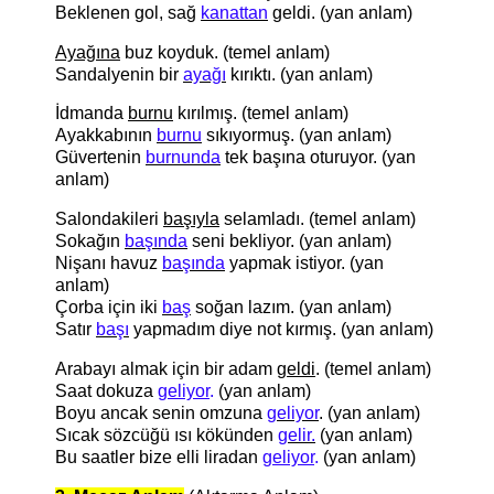
Beklenen gol, sağ
kanattan
geldi. (yan anlam)
Ayağına
buz koyduk. (temel anlam)
Sandalyenin bir
ayağı
kırıktı. (yan anlam)
İdmanda
burnu
kırılmış. (temel anlam)
Ayakkabının
burnu
sıkıyormuş. (yan anlam)
Güvertenin
burnunda
tek başına oturuyor. (yan
anlam)
Salondakileri
başıyla
selamladı. (temel anlam)
Sokağın
başında
seni bekliyor. (yan anlam)
Nişanı havuz
başında
yapmak istiyor. (yan
anlam)
Çorba için iki
baş
soğan lazım. (yan anlam)
Satır
başı
yapmadım diye not kırmış. (yan anlam)
Arabayı almak için bir adam
geldi
. (temel anlam)
Saat dokuza
geliyor
.
(yan anlam)
Boyu ancak senin omzuna
geliyor
. (yan anlam)
Sıcak sözcüğü ısı kökünden
gelir.
(yan anlam)
Bu saatler bize elli liradan
geliyor
.
(yan anlam)