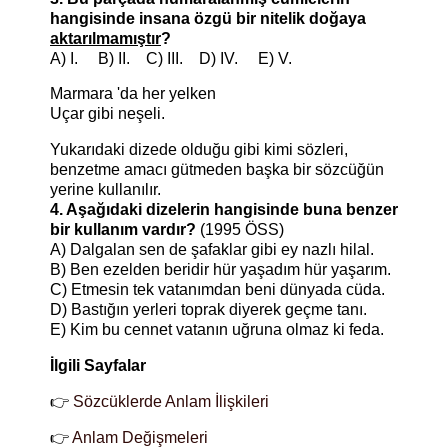
hangisinde insana özgü bir nitelik doğaya
aktarılmamıştır
?
A) I. B) II. C) III. D) IV. E) V.
Marmara 'da her yelken
Uçar gibi neşeli.
Yukarıdaki dizede olduğu gibi kimi sözleri,
benzetme amacı gütmeden başka bir sözcüğün
yerine kullanılır.
4. Aşağıdaki dizelerin hangisinde buna benzer
bir kullanım vardır?
(1995 ÖSS)
A) Dalgalan sen de şafaklar gibi ey nazlı hilal.
B) Ben ezelden beridir hür yaşadım hür yaşarım.
C) Etmesin tek vatanımdan beni dünyada cüda.
D) Bastığın yerleri toprak diyerek geçme tanı.
E) Kim bu cennet vatanın uğruna olmaz ki feda.
İlgili Sayfalar
👉
Sözcüklerde Anlam İlişkileri
👉
Anlam Değişmeleri