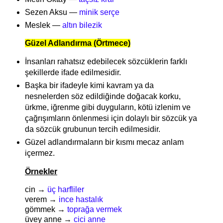
Sezen Aksu —
minik serçe
Meslek —
altın bilezik
Güzel Adlandırma
(Örtmece)
İnsanları rahatsız edebilecek sözcüklerin farklı
şekillerde ifade edilmesidir.
Başka bir ifadeyle kimi kavram ya da
nesnelerden söz edildiğinde doğacak korku,
ürkme, iğrenme gibi duyguların, kötü izlenim ve
çağrışımların önlenmesi için dolaylı bir sözcük ya
da sözcük grubunun tercih edilmesidir.
Güzel adlandırmaların bir kısmı mecaz anlam
içermez.
Örnekler
cin →
üç harfliler
verem →
ince hastalık
gömmek →
toprağa vermek
üvey anne →
cici anne