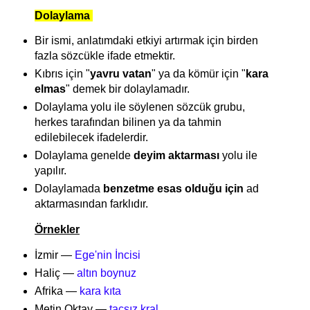
Dolaylama
Bir ismi, anlatımdaki etkiyi artırmak için birden
fazla sözcükle ifade etmektir.
Kıbrıs için "
yavru vatan
" ya da kömür için "
kara
elmas
" demek bir dolaylamadır.
Dolaylama yolu ile söylenen sözcük grubu,
herkes tarafından bilinen ya da tahmin
edilebilecek ifadelerdir.
Dolaylama genelde
deyim aktarması
yolu ile
yapılır.
Dolaylamada
benzetme esas olduğu için
ad
aktarmasından farklıdır.
Örnekler
İzmir —
Ege'nin İncisi
Haliç —
altın boynuz
Afrika —
kara kıta
Metin Oktay —
taçsız kral