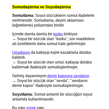
Somutlaştırma ve Soyutlaştırma
Somutlama:
Soyut sözcüklerin somut ifadelerle
verilmesidir. Somutlama, deyim aktarması
(eğretileme) yollarından biridir.
İçimde damla damla bir
korku
birikiyor.
→ Soyut bir sözcük olan "korku", sıvı maddelere
ait özelliklerle daha somut hale getirilmiştir.
Umutlarını
da katlayıp kışlık kazaklarla dolaba
kaldırdı.
→ Soyut bir sözcük olan umut, katlayıp dolaba
kaldırmak ifadesiyle somutlaştırılmıştır.
Gelmiş dayanmışım
demir kapısına sevdanın
→ Soyut bir sözcük olan "sevda", "sevdanın
demir kapısı" ifadesiyle somutlaştırılmıştır.
Soyutlama:
Somut anlamlı bir sözcüğün soyut
anlamda kullanılmasıdır.
Bu işler
yürek
ister.