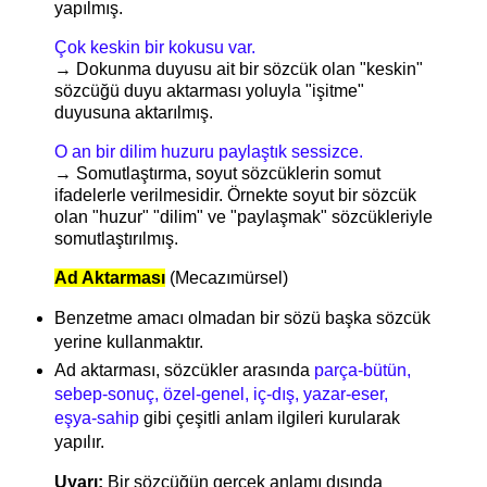
yapılmış.
Çok keskin bir kokusu var.
→ Dokunma duyusu ait bir sözcük olan "keskin"
sözcüğü duyu aktarması yoluyla "işitme"
duyusuna aktarılmış.
O an bir dilim huzuru paylaştık sessizce.
→ Somutlaştırma, soyut sözcüklerin somut
ifadelerle verilmesidir. Örnekte soyut bir sözcük
olan "huzur" "dilim" ve "paylaşmak" sözcükleriyle
somutlaştırılmış.
Ad Aktarması
(Mecazımürsel)
Benzetme amacı olmadan bir sözü başka sözcük
yerine kullanmaktır.
Ad aktarması, sözcükler arasında
parça-bütün,
sebep-sonuç, özel-genel, iç-dış, yazar-eser,
eşya-sahip
gibi çeşitli anlam ilgileri kurularak
yapılır.
Uyarı:
Bir sözcüğün gerçek anlamı dışında