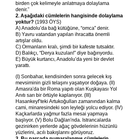
birden çok kelimeyle anlatmaya dolaylama
denir."
2. Aşağıdaki cümlelerin hangisinde dolaylama
yoktur?
(1993 ÖYS)
A) Anadolu’da bağ kütüğüne, “omca” denir.
B) Yavru vatandan yapılan ihracatta önemli
artışlar oldu.
C) Ormanların kralı, şimdi bir kafeste tutsaktır.
D) Balıkçı, “Derya kuzuları!” diye bağırıyordu.
E) Büyük kurtarıcı, Anadolu’da yeni bir devlet
yarattı.
(I) Sonbahar, kendisinden sonra gelecek kış
mevsiminin gizli telaşını yaşatıyor doğaya. (II)
Amasra'da bir Roma yapıtı olan Kuşkayası Yol
Anıtı sarı bir örtüyle kaplanıyor. (III)
Hasankeyf’teki Artukoğulları zamanından kalma
cami, minaresindeki son leyleği yolcu ediyor. (IV)
Kaçkarlarda yağmur fazla mesai yapmaya
başlıyor. (V) Bolu Dağları'nda. Istrancalarda
gezinirken yerlerde ağaç gövdelerinin hüzünlü
yüzlerini, acılı bakışlarını görüyoruz.
3. Bu parçada numaralanmış cümlelerin