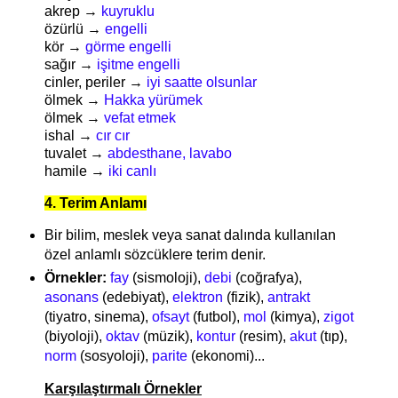
akrep →
kuyruklu
özürlü →
engelli
kör →
görme engelli
sağır →
işitme engelli
cinler, periler →
iyi saatte olsunlar
ölmek →
Hakka yürümek
ölmek →
vefat etmek
ishal →
cır cır
tuvalet →
abdesthane, lavabo
hamile →
iki canlı
4. Terim Anlamı
Bir bilim, meslek veya sanat dalında kullanılan
özel anlamlı sözcüklere terim denir.
Örnekler:
fay
(sismoloji),
debi
(coğrafya),
asonans
(edebiyat),
elektron
(fizik),
antrakt
(tiyatro, sinema),
ofsayt
(futbol),
mol
(kimya),
zigot
(biyoloji),
oktav
(müzik),
kontur
(resim),
akut
(tıp),
norm
(sosyoloji),
parite
(ekonomi)...
Karşılaştırmalı Örnekler