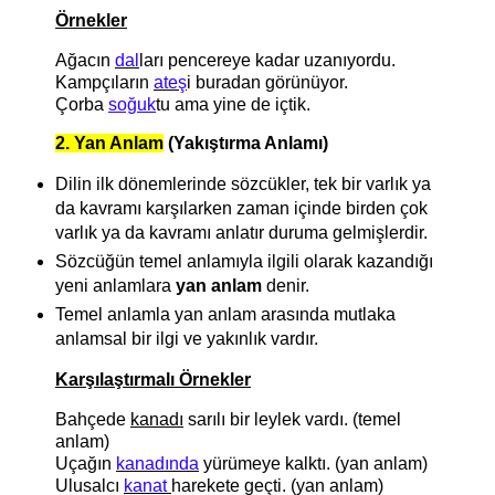
Örnekler
Ağacın
dal
ları pencereye kadar uzanıyordu.
Kampçıların
ateş
i buradan görünüyor.
Çorba
soğuk
tu ama yine de içtik.
2. Yan Anlam
(Yakıştırma Anlamı)
Dilin ilk dönemlerinde sözcükler, tek bir varlık ya
da kavramı karşılarken zaman içinde birden çok
varlık ya da kavramı anlatır duruma gelmişlerdir.
Sözcüğün temel anlamıyla ilgili olarak kazandığı
yeni anlamlara
yan anlam
denir.
Temel anlamla yan anlam arasında mutlaka
anlamsal bir ilgi ve yakınlık vardır.
Karşılaştırmalı Örnekler
Bahçede
kanadı
sarılı bir leylek vardı. (temel
anlam)
Uçağın
kanadında
yürümeye kalktı. (yan anlam)
Ulusalcı
kanat
harekete geçti. (yan anlam)