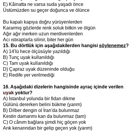
E) Kâinatta ne varsa suda yaşadı önce
Üstümüzden su geçer doğunca ve ölünce
Bu kapalı kapıya doğru yürüyenlerden
Kararmış gözlerde renk soluk bitkin ve ölgün
Ağır ağır inerken uzun merdivenlerden
Acı ıstıraplarla silinir, biter her gün
15. Bu dörtlük için aşağıdakilerden hangisi
söylenemez
?
A) 14'lü hece ölçüsüyle yazıldığı
B) Tunç uyak kullanıldığı
C) Tam uyak kullanıldığı
D) Çapraz uyak düzeninde olduğu
E) Redife yer verilmediği
16. Aşağıdaki dizelerin hangisinde ayraç içinde verilen
uyak
yoktur?
A) İstanbul yolunda bir fidan dikme
Gülünü dererken belini bükme (yarım)
B)
Dilber dengin ol İran'da bulunmaz
Kestin damarımı kan da bulunmaz (tam)
C)
O cânım bağlara şimdi hiç göçen yok
Arık kenarından bir gelip geçen yok (yarım)