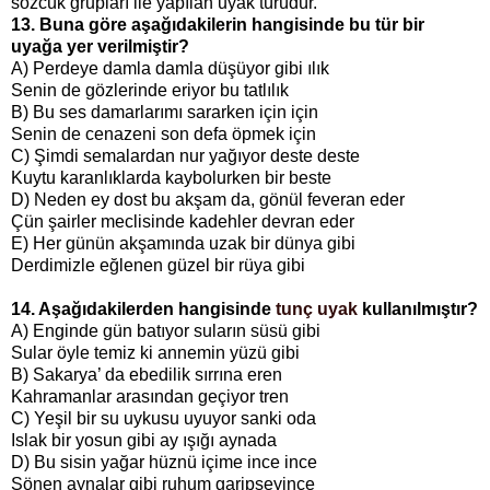
sözcük grupları ile yapılan uyak türüdür.
13. Buna göre aşağıdakilerin hangisinde bu tür bir
uyağa yer verilmiştir?
A) Perdeye damla damla düşüyor gibi ılık
Senin de gözlerinde eriyor bu tatlılık
B) Bu ses damarlarımı sararken için için
Senin de cenazeni son defa öpmek için
C) Şimdi semalardan nur yağıyor deste deste
Kuytu karanlıklarda kaybolurken bir beste
D) Neden ey dost bu akşam da, gönül feveran eder
Çün şairler meclisinde kadehler devran eder
E) Her günün akşamında uzak bir dünya gibi
Derdimizle eğlenen güzel bir rüya gibi
14. Aşağıdakilerden hangisinde
tunç uyak
kullanılmıştır?
A) Enginde gün batıyor suların süsü gibi
Sular öyle temiz ki annemin yüzü gibi
B) Sakarya’ da ebedilik sırrına eren
Kahramanlar arasından geçiyor tren
C) Yeşil bir su uykusu uyuyor sanki oda
Islak bir yosun gibi ay ışığı aynada
D) Bu sisin yağar hüznü içime ince ince
Sönen aynalar gibi ruhum garipseyince