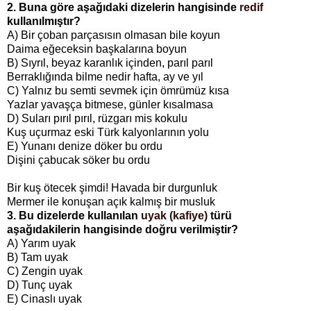
2. Buna göre aşağıdaki dizelerin hangisinde
redif
kullanılmıştır?
A) Bir çoban parçasısın olmasan bile koyun
Daima eğeceksin başkalarına boyun
B)
Sıyrıl, beyaz karanlık içinden, parıl parıl
Berraklığında bilme nedir hafta, ay ve yıl
C)
Yalnız bu semti sevmek için ömrümüz kısa
Yazlar yavaşça bitmese, günler kısalmasa
D) Suları pırıl pırıl, rüzgarı mis kokulu
Kuş uçurmaz eski Türk kalyonlarının yolu
E)
Yunanı denize döker bu ordu
Dişini çabucak söker bu ordu
Bir kuş ötecek şimdi! Havada bir durgunluk
Mermer ile konuşan açık kalmış bir musluk
3. Bu dizelerde kullanılan
uyak (kafiye)
türü
aşağıdakilerin hangisinde doğru verilmiştir?
A) Yarım uyak
B) Tam uyak
C) Zengin uyak
D) Tunç uyak
E) Cinaslı uyak