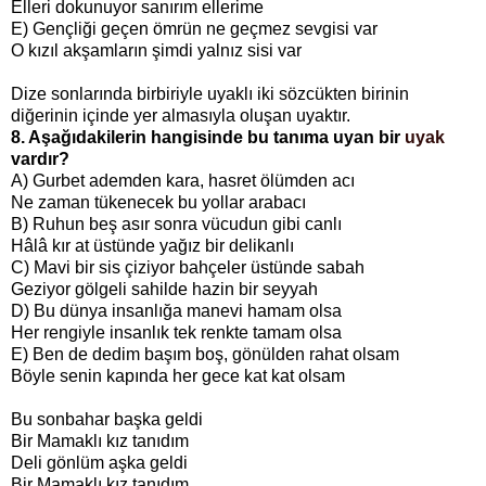
Elleri dokunuyor sanırım ellerime
E) Gençliği geçen ömrün ne geçmez sevgisi var
O kızıl akşamların şimdi yalnız sisi var
Dize sonlarında birbiriyle uyaklı iki sözcükten birinin
diğerinin içinde yer almasıyla oluşan uyaktır.
8. Aşağıdakilerin hangisinde bu tanıma uyan bir
uyak
vardır?
A) Gurbet ademden kara, hasret ölümden acı
Ne zaman tükenecek bu yollar arabacı
B) Ruhun beş asır sonra vücudun gibi canlı
Hâlâ kır at üstünde yağız bir delikanlı
C) Mavi bir sis çiziyor bahçeler üstünde sabah
Geziyor gölgeli sahilde hazin bir seyyah
D) Bu dünya insanlığa manevi hamam olsa
Her rengiyle insanlık tek renkte tamam olsa
E) Ben de dedim başım boş, gönülden rahat olsam
Böyle senin kapında her gece kat kat olsam
Bu sonbahar başka geldi
Bir Mamaklı kız tanıdım
Deli gönlüm aşka geldi
Bir Mamaklı kız tanıdım