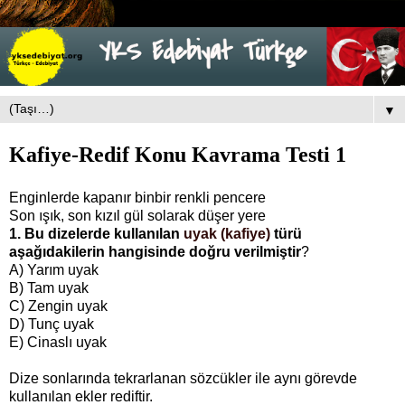
▼
Kafiye-Redif Konu Kavrama Testi 1
Enginlerde kapanır binbir renkli pencere
Son ışık, son kızıl gül solarak düşer yere
1. Bu dizelerde kullanılan
uyak (kafiye)
türü
aşağıdakilerin hangisinde doğru verilmiştir
?
A) Yarım uyak
B) Tam uyak
C) Zengin uyak
D) Tunç uyak
E) Cinaslı uyak
Dize sonlarında tekrarlanan sözcükler ile aynı görevde
kullanılan ekler rediftir.