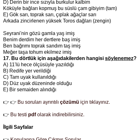
D) Derin bir ince sızıyla burkulur kalbim
Köküyle bağları kopmuş bu süslü çam gibiyim (tam)
E)
Gök sarı, toprak sarı, çıplak ağaçlar sarı
Arkada zincirlenen yüksek Toros dağları (zengin)
Seyrani'nin gözü gamla yaş imiş
Benim derdim her dertlere baş imiş
Ben bağrımı toprak sandım taş imiş
Meğer taşa tohum ekilmez imiş
17. Bu dörtlük için aşağıdakilerden hangisi
söylenemez
?
A) 11'lü hece ölçüsüyle yazıldığı
B) Redife yer verildiği
C) Tam uyak kullanıldığı
D) Düz uyak düzeninde olduğu
E) Bir semaiden alındığı
👉 👉
Bu soruları ayrıntılı
çözümü
için tıklayınız.
👉
Bu testi
pdf
olarak indirebilirsiniz.
İlgili Sayfalar
👉
Konularına Göre Çıkmış Sorular