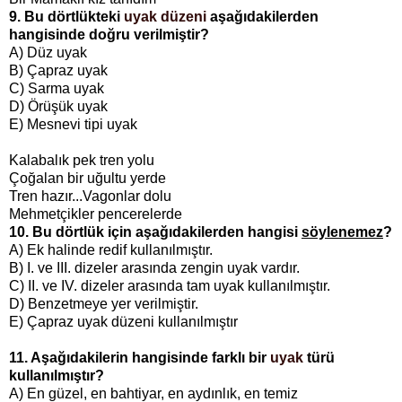
9. Bu dörtlükteki
uyak düzeni
aşağıdakilerden
hangisinde doğru verilmiştir?
A) Düz uyak
B) Çapraz uyak
C) Sarma uyak
D) Örüşük uyak
E) Mesnevi tipi uyak
Kalabalık pek tren yolu
Çoğalan bir uğultu yerde
Tren hazır...Vagonlar dolu
Mehmetçikler pencerelerde
10. Bu dörtlük için aşağıdakilerden hangisi
söylenemez
?
A) Ek halinde redif kullanılmıştır.
B) I. ve III. dizeler arasında zengin uyak vardır.
C) II. ve IV. dizeler arasında tam uyak kullanılmıştır.
D) Benzetmeye yer verilmiştir.
E) Çapraz uyak düzeni kullanılmıştır
11. Aşağıdakilerin hangisinde farklı bir
uyak
türü
kullanılmıştır?
A) En güzel, en bahtiyar, en aydınlık, en temiz