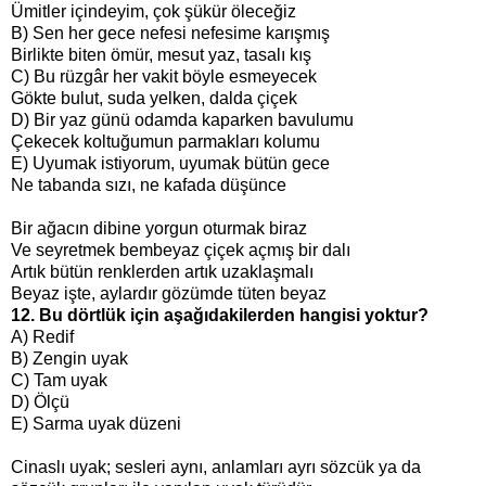
Ümitler içindeyim, çok şükür öleceğiz
B) Sen her gece nefesi nefesime karışmış
Birlikte biten ömür, mesut yaz, tasalı kış
C)
Bu rüzgâr her vakit böyle esmeyecek
Gökte bulut, suda yelken, dalda çiçek
D)
Bir yaz günü odamda kaparken bavulumu
Çekecek koltuğumun parmakları kolumu
E) Uyumak istiyorum, uyumak bütün gece
Ne tabanda sızı, ne kafada düşünce
Bir ağacın dibine yorgun oturmak biraz
Ve seyretmek bembeyaz çiçek açmış bir dalı
Artık bütün renklerden artık uzaklaşmalı
Beyaz işte, aylardır gözümde tüten beyaz
12. Bu dörtlük için aşağıdakilerden hangisi yoktur?
A)
Redif
B) Zengin uyak
C)
Tam uyak
D) Ölçü
E) Sarma uyak düzeni
Cinaslı uyak; sesleri aynı, anlamları ayrı sözcük ya da