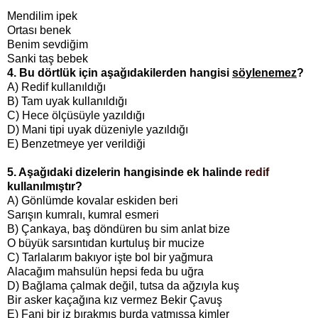
Mendilim ipek
Ortası benek
Benim sevdiğim
Sanki taş bebek
4.
Bu dörtlük için aşağıdakilerden hangisi
söylenemez
?
A) Redif kullanıldığı
B) Tam uyak kullanıldığı
C) Hece ölçüsüyle yazıldığı
D) Mani tipi uyak düzeniyle yazıldığı
E) Benzetmeye yer verildiği
5. Aşağıdaki dizelerin hangisinde ek halinde
redif
kullanılmıştır?
A) Gönlümde kovalar eskiden beri
Sarışın kumralı, kumral esmeri
B) Çankaya, baş döndüren bu sim anlat bize
O büyük sarsıntıdan kurtuluş bir mucize
C) Tarlalarım bakıyor işte bol bir yağmura
Alacağım mahsulün hepsi feda bu uğra
D) Bağlama çalmak değil, tutsa da ağzıyla kuş
Bir asker kaçağına kız vermez Bekir Çavuş
E) Fani bir iz bırakmış burda yatmışsa kimler