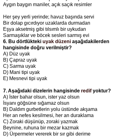
Aygın baygın maniler, açık saçık resimler
Her şey yerli yerinde; havuz başında servi
Bir dolap gıcırdıyor uzaklarda durmadan
Eşya aksetmiş gibi tılsımlı bir uykudan
Sarmaşıklar ve böcek sesleri sarmış evi
6. Bu dörtlükteki
uyak düzeni
aşağıdakilerden
hangisinde doğru verilmiştir?
A) Düz uyak
B) Çapraz uyak
C) Sarma uyak
D) Mani tipi uyak
E) Mesnevi tipi uyak
7. Aşağıdaki dizelerin hangisinde
redif
yoktur?
A) İster bahar olsun, ister yaz olsun
İsyanı göğsüne sığamaz olsun
B) Daldım gurbetlerin yolu üstünde akşama
Her an nefes kesilmesi, her an duraklama
C) Zoraki düşünüp, zoraki yazmak
Beynine, ruhuna bir mezar kazmak
D) Ürpermeler vererek bir sır gibi derime