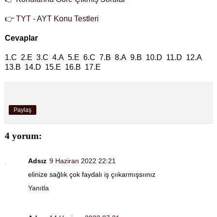
👉
TYT - AYT Konu Testleri
Cevaplar
1.C 2.E 3.C 4.A 5.E 6.C 7.B 8.A 9.B 10.D 11.D 12.A
13.B 14.D 15.E 16.B 17.E
Paylaş
4 yorum:
Adsız
9 Haziran 2022 22:21
elinize sağlık çok faydalı iş çııkarmışsıınız
Yanıtla