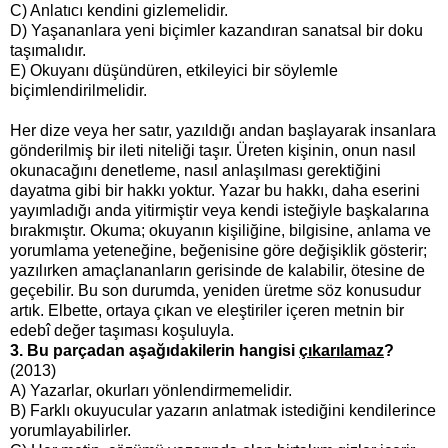
C) Anlatıcı kendini gizlemelidir.
D) Yaşananlara yeni biçimler kazandıran sanatsal bir doku
taşımalıdır.
E) Okuyanı düşündüren, etkileyici bir söylemle
biçimlendirilmelidir.
Her dize veya her satır, yazıldığı andan başlayarak insanlara
gönderilmiş bir ileti niteliği taşır. Üreten kişinin, onun nasıl
okunacağını denetleme, nasıl anlaşılması gerektiğini
dayatma gibi bir hakkı yoktur. Yazar bu hakkı, daha eserini
yayımladığı anda yitirmiştir veya kendi isteğiyle başkalarına
bırakmıştır. Okuma; okuyanın kişiliğine, bilgisine, anlama ve
yorumlama yeteneğine, beğenisine göre değişiklik gösterir;
yazılırken amaçlananların gerisinde de kalabilir, ötesine de
geçebilir. Bu son durumda, yeniden üretme söz konusudur
artık. Elbette, ortaya çıkan ve eleştiriler içeren metnin bir
edebî değer taşıması koşuluyla.
3. Bu parçadan aşağıdakilerin hangisi
çıkarılamaz
?
(2013)
A) Yazarlar, okurları yönlendirmemelidir.
B) Farklı okuyucular yazarın anlatmak istediğini kendilerince
yorumlayabilirler.