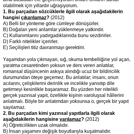
olabilmek için yıllardır uğraşıyorum.
1. Bu parçadan sözcüklerle ilgili olarak aşağıdakilerin
hangisi
çıkarılamaz
?
(2012)
A) Belli bir yönteme göre cümleye dönüşürler.
B) Doğaları yeni anlamlar yüklenmeye yatkındır.
C) Kullanımlarını yadırgadıklarında bunu sezdirirler.
D) Farklı nitelikler içerirler.
E) Seçilişleri titiz davranmayı gerektirir.
Yaşamdan yola çıkmayan, sığ, okuma tembelliğine yol açan,
yaratma cesaretinden yoksun ve ders veren anlatılar,
romansal düşüncenin askıya alındığı ucuz bir bildiricilik
durumundan öteye geçemez. Bu anlatılar; insanı, onun
acılarını, çelişkilerini derinlik ve incelikle yansıtıp dile
getirmeyi kesinlikle başaramaz. Bu yüzden her nitelikli
gerçek yazınsal yapıt, özellikle kişinin varoluşsal hâllerini
anlatmalı. Böyle bir anlatımdan yoksunsa o, gerçek bir yapıt
sayılamaz.
2. Bu parçadan kimi yazınsal yapıtlarla ilgili olarak
aşağıdakilerin hangisine
varılamaz
?
(2012)
A) Öğreticilikten uzak olmalıdır.
B) İnsan yaşamını değişik boyutlarıyla kuşatmalıdır.