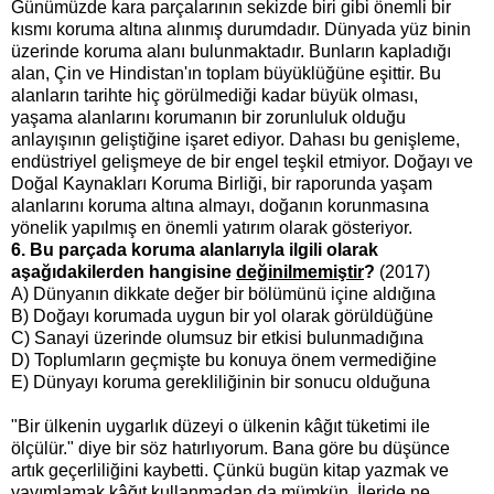
Günümüzde kara parçalarının sekizde biri gibi önemli bir
kısmı koruma altına alınmış durumdadır. Dünyada yüz binin
üzerinde koruma alanı bulunmaktadır. Bunların kapladığı
alan, Çin ve Hindistan'ın toplam büyüklüğüne eşittir. Bu
alanların tarihte hiç görülmediği kadar büyük olması,
yaşama alanlarını korumanın bir zorunluluk olduğu
anlayışının geliştiğine işaret ediyor. Dahası bu genişleme,
endüstriyel gelişmeye de bir engel teşkil etmiyor. Doğayı ve
Doğal Kaynakları Koruma Birliği, bir raporunda yaşam
alanlarını koruma altına almayı, doğanın korunmasına
yönelik yapılmış en önemli yatırım olarak gösteriyor.
6. Bu parçada koruma alanlarıyla ilgili olarak
aşağıdakilerden hangisine
değinilmemiştir
?
(2017)
A) Dünyanın dikkate değer bir bölümünü içine aldığına
B) Doğayı korumada uygun bir yol olarak görüldüğüne
C) Sanayi üzerinde olumsuz bir etkisi bulunmadığına
D) Toplumların geçmişte bu konuya önem vermediğine
E) Dünyayı koruma gerekliliğinin bir sonucu olduğuna
"Bir ülkenin uygarlık düzeyi o ülkenin kâğıt tüketimi ile
ölçülür." diye bir söz hatırlıyorum. Bana göre bu düşünce
artık geçerliliğini kaybetti. Çünkü bugün kitap yazmak ve
yayımlamak kâğıt kullanmadan da mümkün. İleride ne