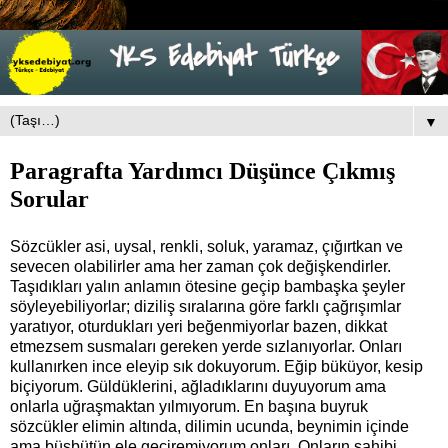
▼
Paragrafta Yardımcı Düşünce Çıkmış
Sorular
Sözcükler asi, uysal, renkli, soluk, yaramaz, çığırtkan ve
sevecen olabilirler ama her zaman çok değişkendirler.
Taşıdıkları yalın anlamın ötesine geçip bambaşka şeyler
söyleyebiliyorlar; diziliş sıralarına göre farklı çağrışımlar
yaratıyor, oturdukları yeri beğenmiyorlar bazen, dikkat
etmezsem susmaları gereken yerde sızlanıyorlar. Onları
kullanırken ince eleyip sık dokuyorum. Eğip büküyor, kesip
biçiyorum. Güldüklerini, ağladıklarını duyuyorum ama
onlarla uğraşmaktan yılmıyorum. En başına buyruk
sözcükler elimin altında, dilimin ucunda, beynimin içinde
ama büsbütün ele geçiremiyorum onları. Onların sahibi