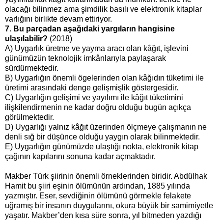
olacağı bilinmez ama şimdilik basılı ve elektronik kitaplar
varlığını birlikte devam ettiriyor.
7. Bu parçadan aşağıdaki yargıların hangisine
ulaşılabilir?
(2018)
A) Uygarlık üretme ve yayma aracı olan kâğıt, işlevini
günümüzün teknolojik imkânlarıyla paylaşarak
sürdürmektedir.
B) Uygarlığın önemli ögelerinden olan kâğıdın tüketimi ile
üretimi arasındaki denge gelişmişlik göstergesidir.
C) Uygarlığın gelişimi ve yayılımı ile kâğıt tüketimini
ilişkilendirmenin ne kadar doğru olduğu bugün açıkça
görülmektedir.
D) Uygarlığı yalnız kâğıt üzerinden ölçmeye çalışmanın ne
denli sığ bir düşünce olduğu yaygın olarak bilinmektedir.
E) Uygarlığın günümüzde ulaştığı nokta, elektronik kitap
çağının kapılarını sonuna kadar açmaktadır.
Makber Türk şiirinin önemli örneklerinden biridir. Abdülhak
Hamit bu şiiri eşinin ölümünün ardından, 1885 yılında
yazmıştır. Eser, sevdiğinin ölümünü görmekle felakete
uğramış bir insanın duygularını, okura büyük bir samimiyetle
yaşatır. Makber’den kısa süre sonra, yıl bitmeden yazdığı