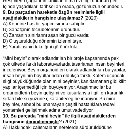
Resimlerin çağlarının tanıkları olma özelliği buradan gelir.
İçinde yaşadıkları tarihsel an orada, gözümüzün önündedir.
9. Bu parçadan hareketle özgün resimlerle ilgili
aşağıdakilerin hangisine
ulaşılamaz
?
(2020)
A) Kendine has bir yapım sırrına sahiptir.
B) Sanatçının tecrübelerinin ürünüdür.
C) Zamanın sınırlarını aşan bir gücü vardır.
D) Oluşturulduğu dönemin izlerini taşır.
E) Yaratıcısının tekniğini görünür kılar.
“Mini beyin” olarak adlandırılan bir proje kapsamında pek
çok ülkede farklı laboratuvarlarda tasarlanan insan beyinleri
inceleniyor. Beyin organoidleri olarak adlandırılan bu yapılar,
insan beyninin boyutlarından oldukça farklı. Kalem ucundaki
silgi büyüklüğünde olan mini beyinler, kan damarları gibi kilit
yapılar içermediği için büyüyemiyor. Araştırmacılar bu
organoidlerin beyin gelişimi ve kusurlarıyla ilgili en karanlık
sırları bile su yüzüne çıkarabileceğine inanıyor. Bu mini
beyinler, sebebi bulunamayan çeşitli hastalıklara tedavi
yöntemleri geliştirmek adına umut vadediyor.
10. Bu parçada “mini beyin” ile ilgili aşağıdakilerden
hangisine
değinilmemiştir
?
(2021)
A) Hakkındaki çalışmaların nerelerde sürdürüldüğüne