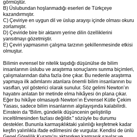
görmüştür.
B) Üslubundan hoşlanmadığı eserleri de Türkçeye
kazandırmıştır.
C) Çeviriye en uygun dil ve üslup arayışı içinde olması okuru
zorlamıştır.
D) Çeviride bire bir aktarım yerine dilin özelliklerini
yansıtmayı gözetmiştir.
E) Çeviri yapmasının çalışma tarzının şekillenmesinde etkisi
olmuştur.
Bilimin evrensel bir nitelik taşıdığı düşünülse de bilim
insanlarının üslubu ve araştırma sonuçlarını sunma biçimleri,
çalışmalarından daha fazla öne çıkar. Bu nedenle araştırma
yapmaya ilk adımlarını atanlara önemli bilim insanlarının bu
vasıfları, yol gösterici olarak sunulur. Söz gelimi Newton’ın
hayatını anlatan bir metinde elma hikâyesi ön plana çıkar.
Eğer bu hikâye olmasaydı Newton’ın Evrensel Kütle Çekim
Yasası, sadece bilim insanlarının algılayışında kalabilirdi.
Einstein da “Bilim, gündelik düşüncenin geliştirilip
inceltilmesinden fazlası değildir.” sözüyle bu durumu
destekler. Bununla karmaşıklıktaki yalınlığı keşfetmek kadar
keşfin yalınlıkla ifade edilmesini de vurgular. Kendisi de ünlü
Genel Görelilik Kuramı’nı aktarırken karmaşık sayılar ve