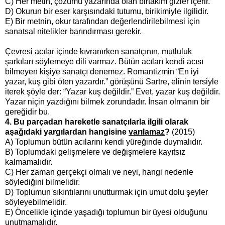
C) Her metin, çözümü yazarında olan birtakım gizler içerir.
D) Okurun bir eser karşısındaki tutumu, birikimiyle ilgilidir.
E) Bir metnin, okur tarafından değerlendirilebilmesi için
sanatsal nitelikler barındırması gerekir.
Çevresi acılar içinde kıvranırken sanatçının, mutluluk
şarkıları söylemeye dili varmaz. Bütün acıları kendi acısı
bilmeyen kişiye sanatçı denemez. Romantizmin “En iyi
yazar, kuş gibi öten yazardır.” görüşünü Sartre, elinin tersiyle
iterek şöyle der: “Yazar kuş değildir.” Evet, yazar kuş değildir.
Yazar niçin yazdığını bilmek zorundadır. İnsan olmanın bir
gereğidir bu.
4. Bu parçadan hareketle sanatçılarla ilgili olarak
aşağıdaki yargılardan hangisine
varılamaz
?
(2015)
A) Toplumun bütün acılarını kendi yüreğinde duymalıdır.
B) Toplumdaki gelişmelere ve değişmelere kayıtsız
kalmamalıdır.
C) Her zaman gerçekçi olmalı ve neyi, hangi nedenle
söylediğini bilmelidir.
D) Toplumun sıkıntılarını unutturmak için umut dolu şeyler
söyleyebilmelidir.
E) Öncelikle içinde yaşadığı toplumun bir üyesi olduğunu
unutmamalıdır.