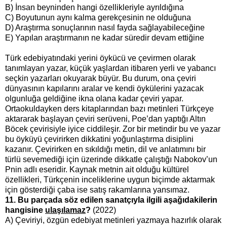
B) İnsan beyninden hangi özellikleriyle ayrıldığına
C) Boyutunun aynı kalma gerekçesinin ne olduğuna
D) Araştırma sonuçlarının nasıl fayda sağlayabileceğine
E) Yapılan araştırmanın ne kadar süredir devam ettiğine
Türk edebiyatındaki yerini öykücü ve çevirmen olarak
tanımlayan yazar, küçük yaşlardan itibaren yerli ve yabancı
seçkin yazarları okuyarak büyür. Bu durum, ona çeviri
dünyasının kapılarını aralar ve kendi öykülerini yazacak
olgunluğa geldiğine ikna olana kadar çeviri yapar.
Ortaokuldayken ders kitaplarından bazı metinleri Türkçeye
aktararak başlayan çeviri serüveni, Poe’dan yaptığı Altın
Böcek çevirisiyle iyice ciddileşir. Zor bir metindir bu ve yazar
bu öyküyü çevirirken dikkatini yoğunlaştırma disiplini
kazanır. Çevirirken en sıkıldığı metin, dil ve anlatımını bir
türlü sevemediği için üzerinde dikkatle çalıştığı Nabokov’un
Pnin adlı eseridir. Kaynak metnin ait olduğu kültürel
özellikleri, Türkçenin inceliklerine uygun biçimde aktarmak
için gösterdiği çaba ise satış rakamlarına yansımaz.
11. Bu parçada söz edilen sanatçıyla ilgili aşağıdakilerin
hangisine
ulaşılamaz
?
(2022)
A) Çeviriyi, özgün edebiyat metinleri yazmaya hazırlık olarak