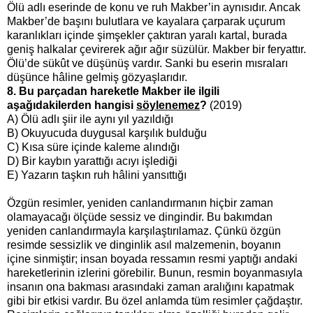
Ölü adlı eserinde de konu ve ruh Makber’in aynısıdır. Ancak
Makber’de başını bulutlara ve kayalara çarparak uçurum
karanlıkları içinde şimşekler çaktıran yaralı kartal, burada
geniş halkalar çevirerek ağır ağır süzülür. Makber bir feryattır.
Ölü’de sükût ve düşünüş vardır. Sanki bu eserin mısraları
düşünce hâline gelmiş gözyaşlarıdır.
8. Bu parçadan hareketle Makber ile ilgili
aşağıdakilerden hangisi
söylenemez
?
(2019)
A) Ölü adlı şiir ile aynı yıl yazıldığı
B) Okuyucuda duygusal karşılık bulduğu
C) Kısa süre içinde kaleme alındığı
D) Bir kaybın yarattığı acıyı işlediği
E) Yazarın taşkın ruh hâlini yansıttığı
Özgün resimler, yeniden canlandırmanın hiçbir zaman
olamayacağı ölçüde sessiz ve dingindir. Bu bakımdan
yeniden canlandırmayla karşılaştırılamaz. Çünkü özgün
resimde sessizlik ve dinginlik asıl malzemenin, boyanın
içine sinmiştir; insan boyada ressamın resmi yaptığı andaki
hareketlerinin izlerini görebilir. Bunun, resmin boyanmasıyla
insanın ona bakması arasındaki zaman aralığını kapatmak
gibi bir etkisi vardır. Bu özel anlamda tüm resimler çağdaştır.