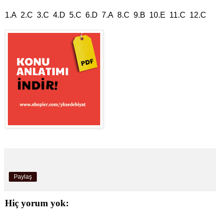
1.A 2.C 3.C 4.D 5.C 6.D 7.A 8.C 9.B 10.E 11.C 12.C
Paylaş
Hiç yorum yok: