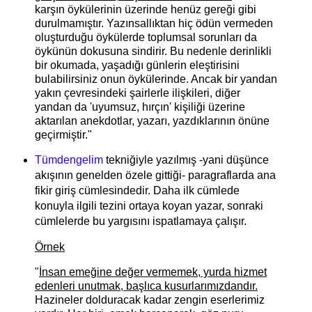
karşın öykülerinin üzerinde henüz gereği gibi
durulmamıştır. Yazınsallıktan hiç ödün vermeden
oluşturduğu öykülerde toplumsal sorunları da
öykünün dokusuna sindirir. Bu nedenle derinlikli
bir okumada, yaşadığı günlerin eleştirisini
bulabilirsiniz onun öykülerinde. Ancak bir yandan
yakın çevresindeki şairlerle ilişkileri, diğer
yandan da 'uyumsuz, hırçın' kişiliği üzerine
aktarılan anekdotlar, yazarı, yazdıklarının önüne
geçirmiştir."
Tümdengelim
tekniğiyle yazılmış -yani düşünce
akışının genelden özele gittiği- paragraflarda ana
fikir giriş cümlesindedir. Daha ilk cümlede
konuyla ilgili tezini ortaya koyan yazar, sonraki
cümlelerde bu yargısını ispatlamaya çalışır.
Örnek
"
İnsan emeğine değer vermemek, yurda hizmet
edenleri unutmak, başlıca kusurlarımızdandır.
Hazineler dolduracak kadar zengin eserlerimiz