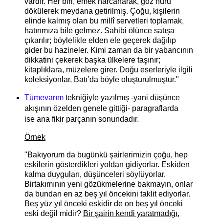
vardır. Her biri, emek harcanarak, göz nuru
dökülerek meydana getirilmiş. Çoğu, kişilerin
elinde kalmış olan bu millî servetleri toplamak,
hatırımıza bile gelmez. Sahibi ölünce satışa
çıkarılır; böylelikle elden ele geçerek dağılıp
gider bu hazineler. Kimi zaman da bir yabancının
dikkatini çekerek başka ülkelere taşınır;
kitaplıklara, müzelere girer. Doğu eserleriyle ilgili
koleksiyonlar, Batı’da böyle oluşturulmuştur."
Tümevarım
tekniğiyle yazılmış -yani düşünce
akışının özelden genele gittiği- paragraflarda
ise
ana fikir parçanın sonundadır.
Örnek
"Bakıyorum da bugünkü şairlerimizin çoğu, hep
eskilerin gösterdikleri yoldan gidiyorlar. Eskiden
kalma duyguları, düşünceleri söylüyorlar.
Birtakımının yeni gözükmelerine bakmayın, onlar
da bundan en az beş yıl öncekini taklit ediyorlar.
Beş yüz yıl önceki eskidir de on beş yıl önceki
eski değil midir?
Bir şairin kendi yaratmadığı,