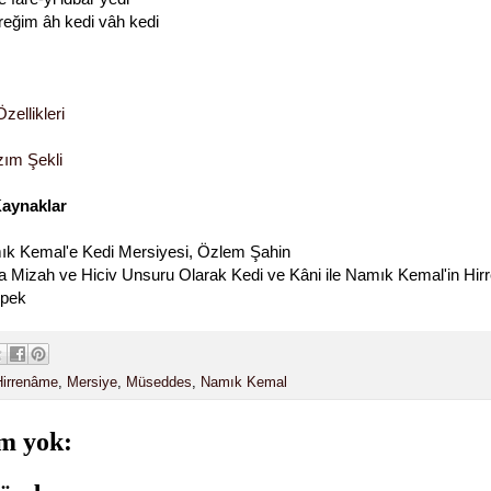
reğim âh kedi vâh kedi
zellikleri
ım Şekli
Kaynaklar
ık Kemal'e Kedi Mersiyesi, Özlem Şahin
 Mizah ve Hiciv Unsuru Olarak Kedi ve Kâni ile Namık Kemal'in Hir
İpek
Hirrenâme
,
Mersiye
,
Müseddes
,
Namık Kemal
m yok: