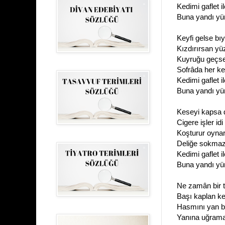
Kedimi gaflet il
Buna yandı yü
Keyfi gelse bıy
Kızdırırsan yüz
Kuyruğu geçse 
Sofrâda her ked
Kedimi gaflet il
Buna yandı yü
Keseyi kapsa d
Cigere işler idi
Koşturur oynar i
Deliğe sokmaz i
Kedimi gaflet il
Buna yandı yü
Ne zamân bir t
Başı kaplan ke
Hasmını yan bak
Yanına uğrama