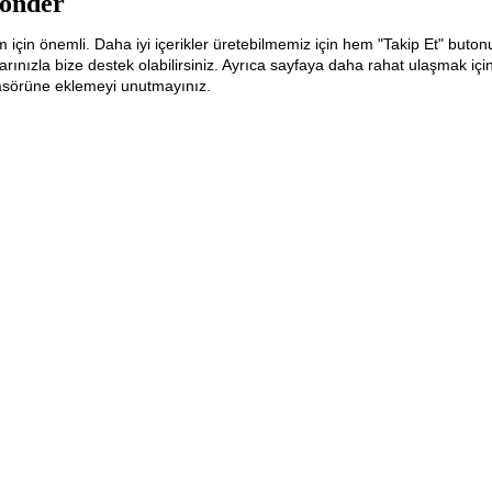
önder
m için önemli. Daha iyi içerikler üretebilmemiz için hem "Takip Et" buton
ınızla bize destek olabilirsiniz. Ayrıca sayfaya daha rahat ulaşmak içi
lasörüne eklemeyi unutmayınız.