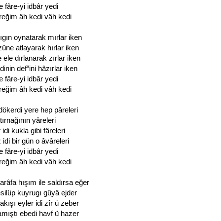
e fâre-yi idbâr yedi
reğim âh kedi vâh kedi
ıgın oynatarak mırlar iken
üne atlayarak hırlar iken
ele dırlanarak zırlar iken
inin def‟ini hâzırlar iken
e fâre-yi idbâr yedi
reğim âh kedi vâh kedi
ökerdi yere hep pâreleri
 tırnağının yâreleri
di kukla gibi fâreleri
di bir gün o âvâreleri
e fâre-yi idbâr yedi
reğim âh kedi vâh kedi
arâfa hışım ile saldırsa eğer
silüp kuyrugı gûyâ ejder
ışı eyler idi zîr ü zeber
mıştı ebedi havf ü hazer