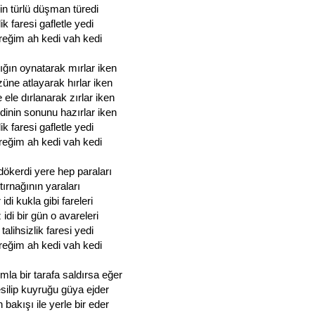
bin türlü düşman türedi
ik faresi gafletle yedi
reğim ah kedi vah kedi
ığın oynatarak mırlar iken
üne atlayarak hırlar iken
ele dırlanarak zırlar iken
dinin sonunu hazırlar iken
ik faresi gafletle yedi
reğim ah kedi vah kedi
ökerdi yere hep paraları
 tırnağının yaraları
di kukla gibi fareleri
di bir gün o avareleri
talihsizlik faresi yedi
reğim ah kedi vah kedi
la bir tarafa saldırsa eğer
silip kuyruğu güya ejder
bakışı ile yerle bir eder