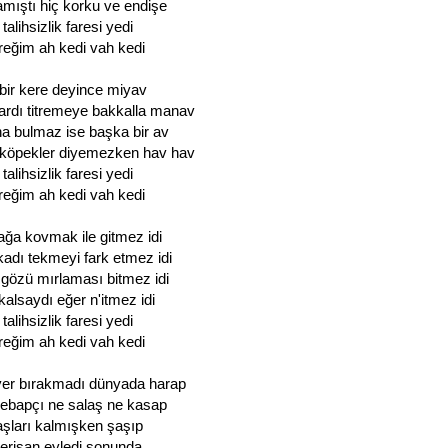
mıştı hiç korku ve endişe
talihsizlik faresi yedi
reğim ah kedi vah kedi
 bir kere deyince miyav
ardı titremeye bakkalla manav
ana bulmaz ise başka bir av
köpekler diyemezken hav hav
talihsizlik faresi yedi
reğim ah kedi vah kedi
ğa kovmak ile gitmez idi
adı tekmeyi fark etmez idi
gözü mırlaması bitmez idi
kalsaydı eğer n'itmez idi
talihsizlik faresi yedi
reğim ah kedi vah kedi
 yer bırakmadı dünyada harap
kebapçı ne salaş ne kasap
şları kalmışken şaşıp
erişan eyledi sonunda