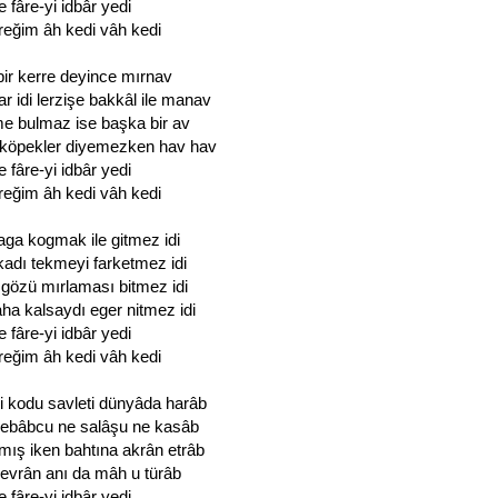
e fâre-yi idbâr yedi
reğim âh kedi vâh kedi
 bir kerre deyince mırnav
r idi lerzişe bakkâl ile manav
me bulmaz ise başka bir av
köpekler diyemezken hav hav
e fâre-yi idbâr yedi
reğim âh kedi vâh kedi
ga kogmak ile gitmez idi
adı tekmeyi farketmez idi
gözü mırlaması bitmez idi
a kalsaydı eger nitmez idi
e fâre-yi idbâr yedi
reğim âh kedi vâh kedi
i kodu savleti dünyâda harâb
kebâbcu ne salâşu ne kasâb
ış iken bahtına akrân etrâb
devrân anı da mâh u türâb
e fâre-yi idbâr yedi