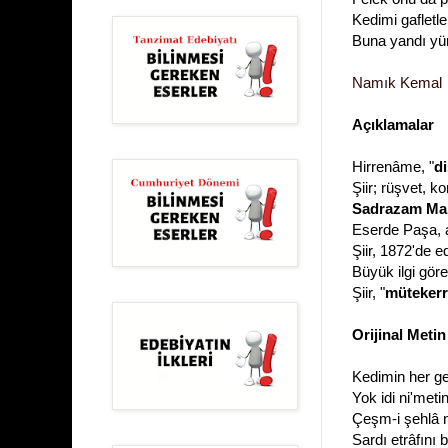
Kedimi gafletle 
Buna yandı yü
Namık Kemal
Açıklamalar
Hirrenâme, "
di
Şiir; rüşvet, 
Sadrazam Ma
Eserde Paşa, a
Şiir, 1872'de e
Büyük ilgi gör
Şiir, "
mütekerr
Orijinal Metin
Kedimin her ge
Yok idi ni'meti
Çeşm-i şehlâ ni
Sardı etrâfını 