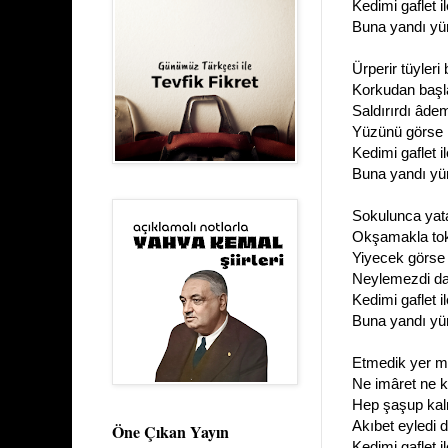
Kedimi gaflet il
Buna yandı yü
Ürperir tüyleri
Korkudan başla
Saldırırdı âde
Yüzünü görse 
Kedimi gaflet il
Buna yandı yü
Sokulunca yata
Okşamakla tok
Yiyecek görse 
Neylemezdi dah
Kedimi gaflet il
Buna yandı yü
Etmedik yer m
Ne imâret ne 
Hep şaşup kalm
Akıbet eyledi 
Öne Çıkan Yayın
Kedimi gaflet il