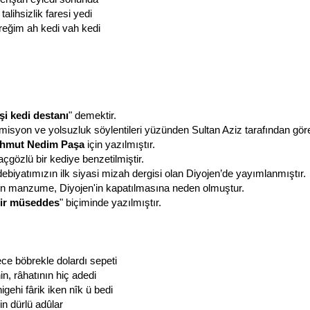
talihsizlik faresi yedi
reğim ah kedi vah kedi
şi kedi destanı
" demektir.
komisyon ve yolsuzluk söylentileri yüzünden Sultan Aziz tarafından gö
hmut Nedim Paşa
için yazılmıştır.
çgözlü bir kediye benzetilmiştir.
debiyatımızın ilk siyasi mizah dergisi olan Diyojen’de yayımlanmıştır.
en manzume, Diyojen'in kapatılmasına neden olmuştur.
ir müseddes
" biçiminde yazılmıştır.
ce böbrekle dolardı sepeti
nin, râhatının hiç adedi
gehi fârik iken nîk ü bedi
bin dürlü adûlar