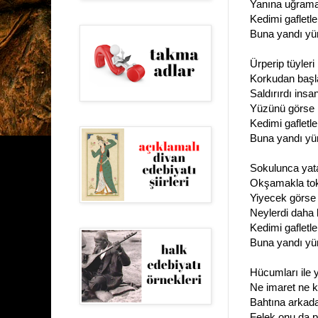
Yanına uğrama
Kedimi gafletle 
Buna yandı yü
Ürperip tüyleri
Korkudan başl
Saldırırdı ins
Yüzünü görse 
Kedimi gafletle 
Buna yandı yü
Sokulunca yata
Okşamakla tok
Yiyecek görse 
Neylerdi daha 
Kedimi gafletle 
Buna yandı yü
Hücumları ile
Ne imaret ne 
Bahtına arkada
Felek onu da p