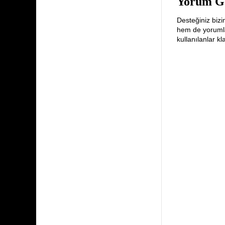
Yorum G
Desteğiniz bizi
hem de yorumlar
kullanılanlar k