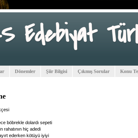
lar
Dönemler
Şiir Bilgisi
Çıkmış Sorular
Konu Tes
me
çesi
ce böbrekle dolardı sepeti
in rahatının hiç adedi
ayırt ederken kötüyü iyiyi