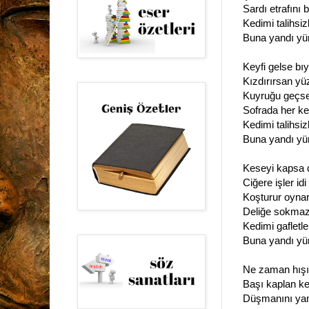
Sardı etrafını 
Kedimi talihsizl
Buna yandı yü
Keyfi gelse bıy
Kızdırırsan yüz
Kuyruğu geçse 
Sofrada her ke
Kedimi talihsizl
Buna yandı yü
Keseyi kapsa d
Ciğere işler idi
Koşturur oynar i
Deliğe sokmaz i
Kedimi gafletle 
Buna yandı yü
Ne zaman hışım
Başı kaplan ke
Düşmanını yan 