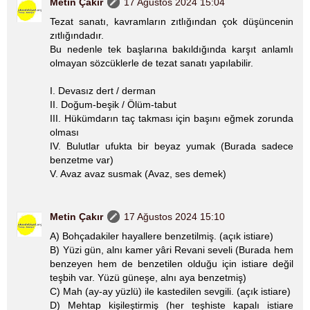
Metin Çakır
17 Ağustos 2024 15:04
Tezat sanatı, kavramların zıtlığından çok düşüncenin
zıtlığındadır.
Bu nedenle tek başlarına bakıldığında karşıt anlamlı
olmayan sözcüklerle de tezat sanatı yapılabilir.
I. Devasız dert / derman
II. Doğum-beşik / Ölüm-tabut
III. Hükümdarın taç takması için başını eğmek zorunda
olması
IV. Bulutlar ufukta bir beyaz yumak (Burada sadece
benzetme var)
V. Avaz avaz susmak (Avaz, ses demek)
Metin Çakır
17 Ağustos 2024 15:10
A) Bohçadakiler hayallere benzetilmiş. (açık istiare)
B) Yüzi gün, alnı kamer yâri Revani seveli (Burada hem
benzeyen hem de benzetilen olduğu için istiare değil
teşbih var. Yüzü güneşe, alnı aya benzetmiş)
C) Mah (ay-ay yüzlü) ile kastedilen sevgili. (açık istiare)
D) Mehtap kişileştirmiş (her teşhiste kapalı istiare