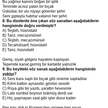
Bu yağmur kanımı boğan bir iplik
Tenimde acısız yatan bir bıçak
Üsküdar, bir ulu rüyayı görenler şehri
Seni gıptayla hatırlar vatanın her şehri
8. Bu dizelerde öne çıkan söz sanatları aşağıdakilerin
hangisinde doğru verilmiştir?
A) Teşbih, hüsnütalil
B) Tariz, mecazımürsel
C) Teşbih, mecazımürsel
D) Tecahülüarif, hüsnütalil
E) Tariz, hüsnütalil
Geniş, siyah gölgesi hayatımı kaplayan
Tepemde kanat germiş bir kartaldır yalnızlık
9. Bu beyitteki söz sanatı aşağıdakilerin hangisinde
yoktur
?
A) Seni kara saplı bir bıçak gibi sineme sapladılar
B) Kilim kalbin aynasıdır, gönlün sesidir
C) Rüya gibi bir yazdı, yarattın hevesinle
D) Lale sümbül boynun bükmüş derdi var
E) Hiç şaşmayan saat gibi işler durur kader
Pes kılıç didi ki Rüstem’den virürem ben nişan