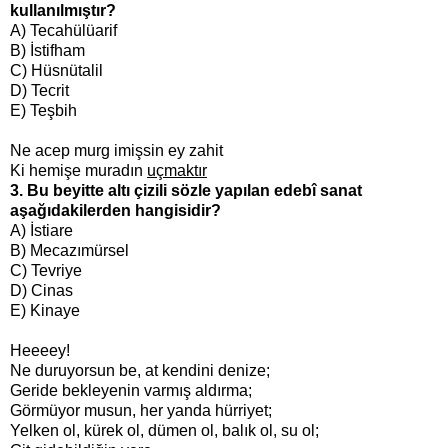
kullanılmıştır?
A) Tecahülüarif
B) İstifham
C) Hüsnütalil
D) Tecrit
E) Teşbih
Ne acep murg imişsin ey zahit
Ki hemişe muradın
uçmaktır
3. Bu beyitte altı çizili sözle yapılan edebî sanat
aşağıdakilerden hangisidir?
A) İstiare
B) Mecazımürsel
C) Tevriye
D) Cinas
E) Kinaye
Heeeey!
Ne duruyorsun be, at kendini denize;
Geride bekleyenin varmış aldırma;
Görmüyor musun, her yanda hürriyet;
Yelken ol, kürek ol, dümen ol, balık ol, su ol;