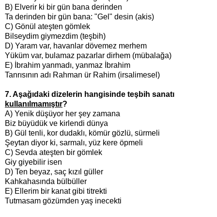
B) Elverir ki bir gün bana derinden
Ta derinden bir gün bana: "Gel" desin (akis)
C) Gönül ateşten gömlek
Bilseydim giymezdim (teşbih)
D) Yaram var, havanlar dövemez merhem
Yüküm var, bulamaz pazarlar dirhem (mübalağa)
E) İbrahim yanmadı, yanmaz İbrahim
Tanrısının adı Rahman ür Rahim (irsalimesel)
7. Aşağıdaki dizelerin hangisinde teşbih sanatı
kullanılmamıştır
?
A) Yenik düşüyor her şey zamana
Biz büyüdük ve kirlendi dünya
B)
Gül tenli, kor dudaklı, kömür gözlü, sürmeli
Şeytan diyor ki, sarmalı, yüz kere öpmeli
C) Sevda ateşten bir gömlek
Giy giyebilir isen
D) Ten beyaz, saç kızıl güller
Kahkahasında bülbüller
E) Ellerim bir kanat gibi titrekti
Tutmasam gözümden yaş inecekti