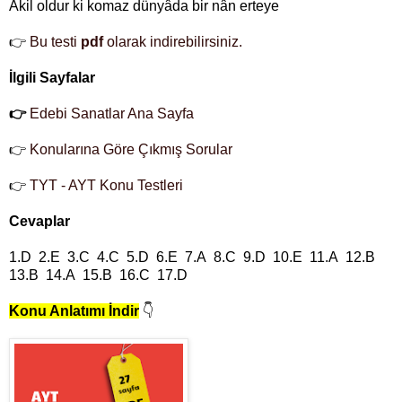
Âkil oldur ki komaz dünyâda bir nân erteye
👉
Bu testi
pdf
olarak indirebilirsiniz.
İlgili Sayfalar
👉
Edebi Sanatlar Ana Sayfa
👉
Konularına Göre Çıkmış Sorular
👉
TYT - AYT Konu Testleri
Cevaplar
1.D 2.E 3.C 4.C 5.D 6.E 7.A 8.C 9.D 10.E 11.A 12.B
13.B 14.A 15.B 16.C 17.D
Konu Anlatımı İndir
👇