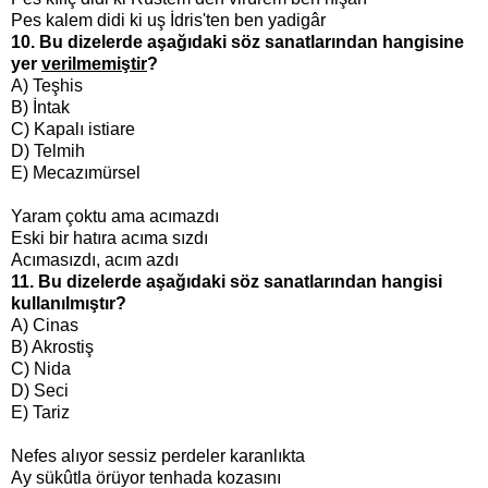
Pes kalem didi ki uş İdris'ten ben yadigâr
10. Bu dizelerde aşağıdaki söz sanatlarından hangisine
yer
verilmemiştir
?
A) Teşhis
B) İntak
C) Kapalı istiare
D) Telmih
E) Mecazımürsel
Yaram çoktu ama acımazdı
Eski bir hatıra acıma sızdı
Acımasızdı, acım azdı
11. Bu dizelerde aşağıdaki söz sanatlarından hangisi
kullanılmıştır?
A) Cinas
B) Akrostiş
C) Nida
D) Seci
E) Tariz
Nefes alıyor sessiz perdeler karanlıkta
Ay sükûtla örüyor tenhada kozasını