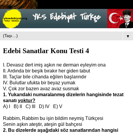
▼
Edebi Sanatlar Konu Testi 4
I. Devasız dert imiş aşkın ne derman eyleyim ona
II. Ardında bir beşik bırakır her giden tabut
III. Taçlar bile cihanda eğilen başlarındır
IV. Bulutlar ufukta bir beyaz yumak
V. Çok zor bazen avaz avaz susmak
1. Yukarıdaki numaralanmış dizelerin hangisinde tezat
sanatı
yoktur?
A) I B) II C) III D) IV E) V
Rabbim, Rabbim bu işin bildim neymiş Türkçesi
Senin aşkın ateştir, ateşin gül bahçesi
2. Bu dizelerde aşağıdaki söz sanatlarından hangisi