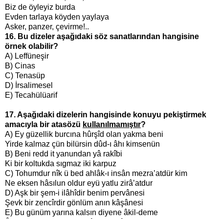
Biz de öyleyiz burda
Evden tarlaya köyden yaylaya
Asker, panzer, çevirme!..
16. Bu dizeler aşağıdaki söz sanatlarından hangisine
örnek olabilir?
A) Leffüneşir
B) Cinas
C) Tenasüp
D) İrsalimesel
E) Tecahülüarif
17. Aşağıdaki dizelerin hangisinde konuyu pekiştirmek
amacıyla bir atasözü
kullanılmamıştır
?
A) Ey güzellik burcına hûrşîd olan yakma beni
Yirde kalmaz çün bilürsin dûd-ı âhı kimsenün
B) Beni redd it yanundan yâ rakîbi
Ki bir koltukda sıgmaz iki karpuz
C) Tohumdur nîk ü bed ahlâk-ı insân mezra’atdür kim
Ne eksen hâsılun oldur eyü yatlu zirâ’atdur
D) Aşk bir şem-i ilâhîdir benim pervânesi
Şevk bir zencîrdir gönlüm anın kâşânesi
E) Bu günüm yarına kalsın diyene âkil-deme