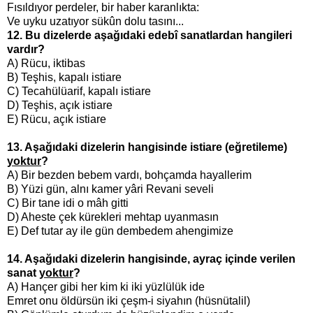
Fısıldıyor perdeler, bir haber karanlıkta:
Ve uyku uzatıyor sükûn dolu tasını...
12. Bu dizelerde aşağıdaki edebî sanatlardan hangileri
vardır?
A) Rücu, iktibas
B) Teşhis, kapalı istiare
C) Tecahülüarif, kapalı istiare
D) Teşhis, açık istiare
E) Rücu, açık istiare
13. Aşağıdaki dizelerin hangisinde istiare (eğretileme)
yoktur
?
A) Bir bezden bebem vardı, bohçamda hayallerim
B) Yüzi gün, alnı kamer yâri Revani seveli
C) Bir tane idi o mâh gitti
D) Aheste çek kürekleri mehtap uyanmasın
E) Def tutar ay ile gün dembedem ahengimize
14. Aşağıdaki dizelerin hangisinde, ayraç içinde verilen
sanat
yoktur
?
A) Hançer gibi her kim ki iki yüzlülük ide
Emret onu öldürsün iki çeşm-i siyahın (hüsnütalil)