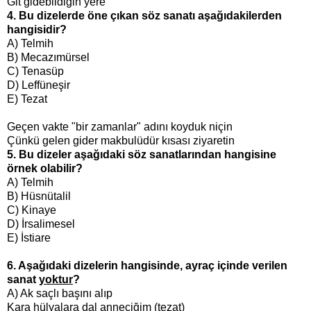
Git gidebildiğin yere
4. Bu dizelerde öne çıkan söz sanatı aşağıdakilerden
hangisidir?
A) Telmih
B) Mecazımürsel
C) Tenasüp
D) Leffüneşir
E) Tezat
Geçen vakte "bir zamanlar" adını koyduk niçin
Çünkü gelen gider makbulüdür kısası ziyaretin
5. Bu dizeler aşağıdaki söz sanatlarından hangisine
örnek olabilir?
A) Telmih
B) Hüsnütalil
C) Kinaye
D) İrsalimesel
E) İstiare
6. Aşağıdaki dizelerin hangisinde, ayraç içinde verilen
sanat
yoktur
?
A) Ak saçlı başını alıp
Kara hülyalara dal anneciğim (tezat)