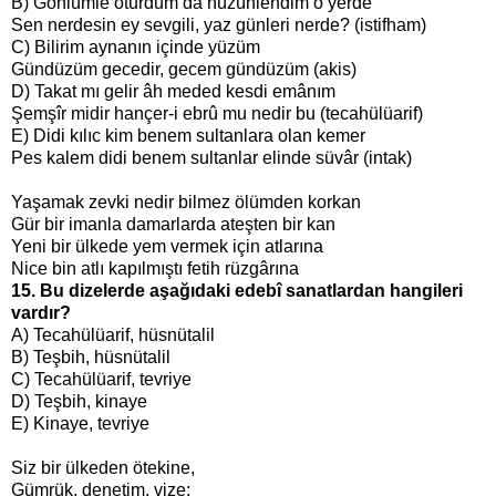
B) Gönlümle oturdum da hüzünlendim o yerde
Sen nerdesin ey sevgili, yaz günleri nerde? (istifham)
C) Bilirim aynanın içinde yüzüm
Gündüzüm gecedir, gecem gündüzüm (akis)
D) Takat mı gelir âh meded kesdi emânım
Şemşîr midir hançer-i ebrû mu nedir bu (tecahülüarif)
E) Didi kılıc kim benem sultanlara olan kemer
Pes kalem didi benem sultanlar elinde süvâr (intak)
Yaşamak zevki nedir bilmez ölümden korkan
Gür bir imanla damarlarda ateşten bir kan
Yeni bir ülkede yem vermek için atlarına
Nice bin atlı kapılmıştı fetih rüzgârına
15. Bu dizelerde aşağıdaki edebî sanatlardan hangileri
vardır?
A) Tecahülüarif, hüsnütalil
B) Teşbih, hüsnütalil
C) Tecahülüarif, tevriye
D) Teşbih, kinaye
E) Kinaye, tevriye
Siz bir ülkeden ötekine,
Gümrük, denetim, vize;