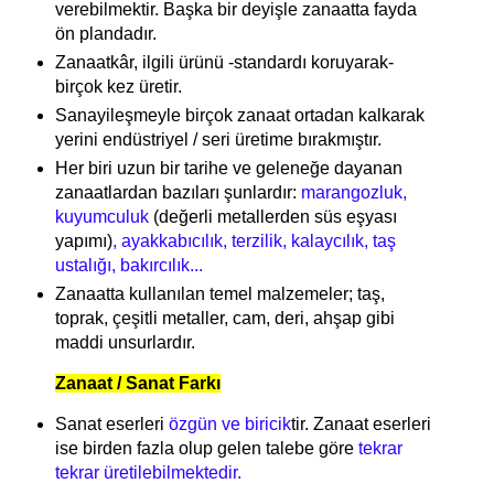
verebilmektir. Başka bir deyişle zanaatta fayda
ön plandadır.
Zanaatkâr, ilgili ürünü -standardı koruyarak-
birçok kez üretir.
Sanayileşmeyle birçok zanaat ortadan kalkarak
yerini endüstriyel / seri üretime bırakmıştır.
Her biri uzun bir tarihe ve geleneğe dayanan
zanaatlardan bazıları şunlardır:
marangozluk,
kuyumculuk
(değerli metallerden süs eşyası
yapımı)
, ayakkabıcılık, terzilik, kalaycılık, taş
ustalığı, bakırcılık...
Zanaatta kullanılan temel malzemeler; taş,
toprak, çeşitli metaller, cam, deri, ahşap gibi
maddi unsurlardır.
Zanaat / Sanat Farkı
Sanat eserleri
özgün ve biricik
tir. Zanaat eserleri
ise birden fazla olup gelen talebe göre
tekrar
tekrar üretilebilmektedir.