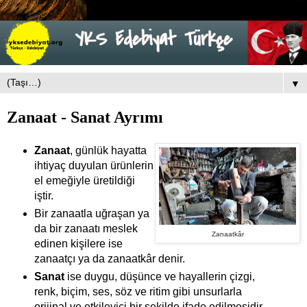
▼
Zanaat - Sanat Ayrımı
Zanaat
, günlük hayatta
ihtiyaç duyulan ürünlerin
el emeğiyle üretildiği
iştir.
Bir zanaatla uğraşan ya
da bir zanaatı meslek
Zanaatkâr
edinen kişilere ise
zanaatçı ya da zanaatkâr denir.
Sanat
ise duygu, düşünce ve hayallerin çizgi,
renk, biçim, ses, söz ve ritim gibi unsurlarla
orijinal ve etkileyici bir şekilde ifade edilmesidir.