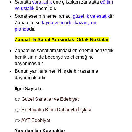
Sanatta
yaratıcılık
öne çıkarken zanaatta
eğitim
ve ustalık
önemlidir.
Sanat eserinin temel amacı
güzellik ve estetik
tir.
Zanaatta ise
fayda ve maddi kazanç ön
planda
dır.
Zanaat ile Sanat Arasındaki Ortak Noktalar
Zanaat ile sanat arasındaki en önemli benzerlik
her ikisinin de beceriye ve el emeğine
dayanmasıdır.
Bunun yanı sıra her iki iş de bir tasarıma
dayanmaktadır.
İlgili Sayfalar
👉
Güzel Sanatlar ve Edebiyat
👉
Edebiyatın Bilim Dallarıyla İlişkisi
👉
AYT Edebiyat
Yararlanılan Kaynaklar