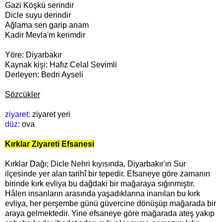
Gazi Köşkü serindir
Dicle suyu derindir
Ağlama sen garip anam
Kadir Mevla'm kerimdir
Yöre: Diyarbakır
Kaynak kişi: Hafız Celal Sevimli
Derleyen: Bedri Ayseli
Sözcükler
ziyaret:
ziyaret yeri
düz:
ova
Kırklar Ziyareti Efsanesi
Kırklar Dağı; Dicle Nehri kıyısında, Diyarbakır'ın Sur
ilçesinde yer alan tarihî bir tepedir. Efsaneye göre zamanın
birinde kırk evliya bu dağdaki bir mağaraya sığınmıştır.
Hâlen insanların arasında yaşadıklarına inanılan bu kırk
evliya, her perşembe günü güvercine dönüşüp mağarada bir
araya gelmektedir. Yine efsaneye göre mağarada ateş yakıp