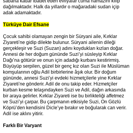
sabaha kadar ibadet eden evliyalar cuma namazını kılıp
dağılmaktadır. Halk da yıllardır o mağaradaki sudan içip
adak adamaktadır.
Türküye Dair Efsane
Çocuk sahibi olamayan zengin bir Süryani aile, Kırklar
Ziyareti'ne gidip dilekte bulunur. Süryani ailenin dileği
gerçekleşir ve Suzi (Suzan) adını koydukları kızları doğar.
Annesi de her doğum gününde Suzi’yi süsleyip Kırklar
Dağı’na götürür ve onun için adadığı kurbanı kestirirmiş.
Büyüyüp serpilen, güzel bir genç kız olan Suzi ile Müslüman
komşularının oğlu Adil birbirlerine âşık olur. Bir doğum
gününde, annesi Suzi'yi evdeki hizmetçilerle yine Kırklar
Ziyareti'ne gönderir. Adil de onu takip eder. Hizmetçiler
kurban kesme telaşındayken Suzi ve Adil, dağın arkasında
bir araya gelirler. Kırklar Ziyareti ise bu birlikteliği affetmez
ve Suzi’yi çarpar. Bu çarpmanın etkisiyle Suzi, On Gözlü
Köprü’den kendisini Dicle’ye bırakır ve boğularak can verir.
Adil ise aklını yitirir.
Farklı Bir Varyant