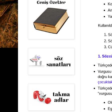
Ko
An
Ya
Kullanıld
Sö
Sö
Cü
1. Sözc
Türkçede
Vurgusu s
doğru ka
çocuktak
Türkçede 
"vurgusu
Ol
Eşi