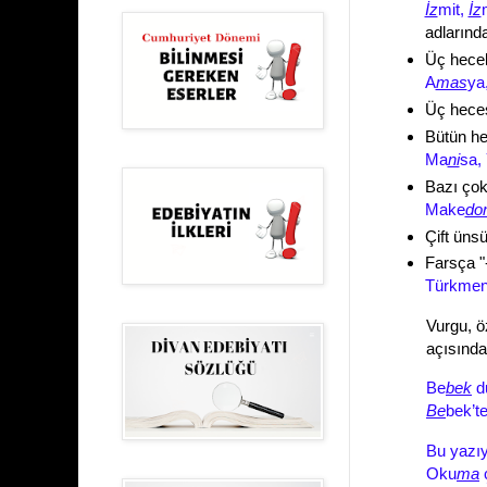
İz
mit,
İz
adlarınd
Üç hecel
A
mas
ya
Üç heces
Bütün hec
Ma
ni
sa,
Bazı çok
Make
do
Çift üns
Farsça "
Türkmen
Vurgu, ö
açısında
Be
bek
d
Be
bek’t
Bu yazıy
Oku
ma
ç