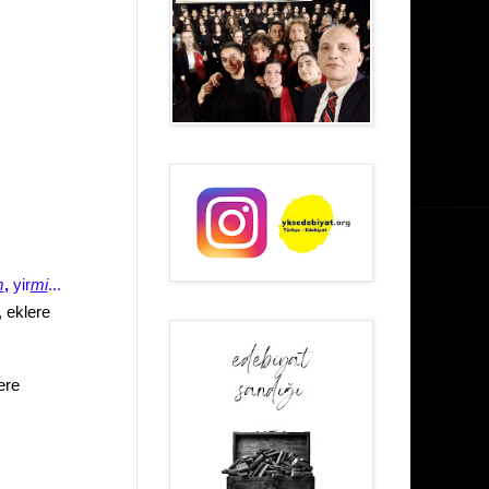
m
,
yir
mi
...
, eklere
ere