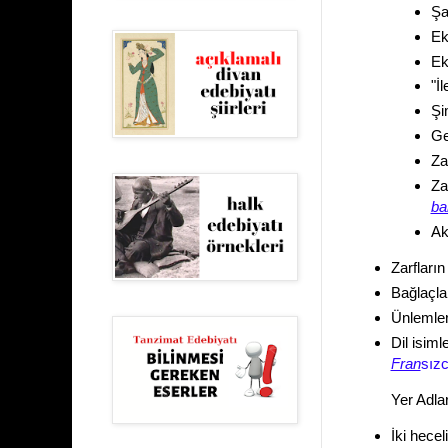
Şa
Ek-
Ek-
"İ
Şi
Ger
Za
Za
ba
Ak
Zarfları
Bağlaçla
Ünlemler
Dil isiml
Fran
sızc
Yer Adla
İki hecel