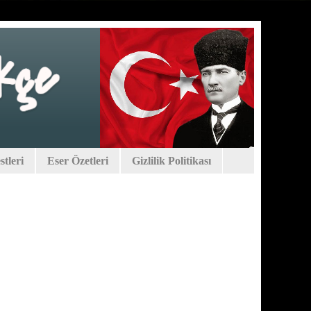
tleri
Eser Özetleri
Gizlilik Politikası