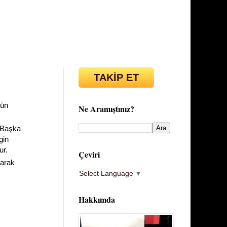
TAKİP ET
ğün
Ne Aramıştınız?
. Başka
gin
ur.
Çeviri
rarak
Select Language
▼
Hakkımda