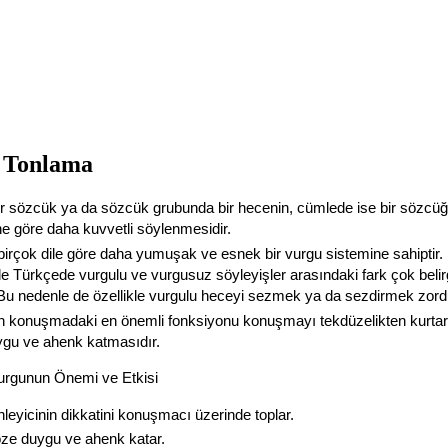
 Tonlama
ir sözcük ya da sözcük grubunda bir hecenin, cümlede ise bir sözcü
ine göre daha kuvvetli söylenmesidir.
birçok dile göre daha yumuşak ve esnek bir vurgu sistemine sahiptir
şle Türkçede vurgulu ve vurgusuz söyleyişler arasındaki fark çok belir
. Bu nedenle de özellikle vurgulu heceyi sezmek ya da sezdirmek zord
 konuşmadaki en önemli fonksiyonu konuşmayı tekdüzelikten kurta
gu ve ahenk katmasıdır.
urgunun Önemi ve Etkisi
nleyicinin dikkatini konuşmacı üzerinde toplar.
ze duygu ve ahenk katar.