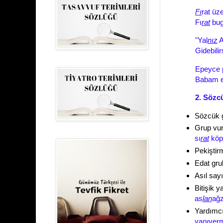
Fı
rat üze
Fı
rat
bug
"Yal
nız
A
Gidebilir
Epeyce 
Babam e
2. Sözc
Sözcük g
Grup vur
sı
rat
köp
Pekiştirm
Edat gru
Asıl sayı
Bitişik y
as
lan
ağz
Yardımcı 
ya
pı
ver