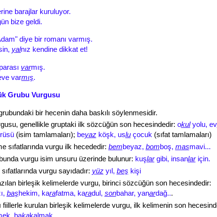
rine barajlar kuruluyor.
ün bize geldi.
dam" diye bir romanı varmış.
sin,
yal
nız kendine dikkat et!
parası
var
mış.
ve var
mış
.
ük Grubu Vurgusu
rubundaki bir hecenin daha baskılı söylenmesidir.
gusu, genellikle gruptaki ilk sözcüğün son hecesindedir:
o
kul
yolu, ev
rüsü
(isim tamlamaları);
be
yaz
köşk, us
lu
çocuk
(sıfat tamlamaları)
e sıfatlarında vurgu ilk hecededir:
bem
beyaz,
bom
boş,
mas
mavi...
bunda vurgu isim unsuru üzerinde bulunur:
kuş
lar
gibi, insan
lar
için.
 sıfatlarında vurgu sayıdadır:
yüz
yıl,
beş
kişi
azılan birleşik kelimelerde vurgu, birinci sözcüğün son hecesindedir:
ı,
baş
hekim, ka
ra
fatma, ka
ra
dul,
son
bahar, yan
ar
dağ..
.
fiillerle kurulan birleşik kelimelerde vurgu, ilk kelimenin son hecesind
mek, ba
ka
kalmak...