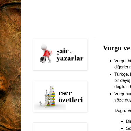
Vurgu ve
Vurgu, b
diğerler
Türkçe, 
bir deyi
değildir
Vurgunun
söze duy
Doğru V
Di
Sö