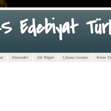
lar
Dönemler
Şiir Bilgisi
Çıkmış Sorular
Konu Tes