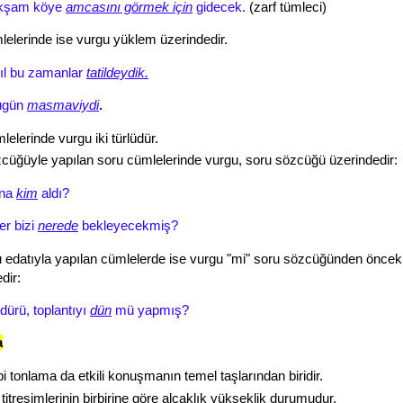
 akşam köye
amcasını görmek için
gidecek.
(zarf tümleci)
lelerinde ise vurgu yüklem üzerindedir.
ıl bu zamanlar
tatildeydik.
ugün
masmaviydi
.
elerinde vurgu iki türlüdür.
cüğüyle yapılan soru cümlelerinde vurgu, soru sözcüğü üzerindedir:
ana
kim
aldı?
er bizi
nerede
bekleyecekmiş?
u edatıyla yapılan cümlelerde ise vurgu "mi" soru sözcüğünden öncek
dir:
ürü, toplantıyı
dün
mü yapmış?
a
i tonlama da etkili konuşmanın temel taşlarından biridir.
titreşimlerinin birbirine göre alçaklık yükseklik durumudur.