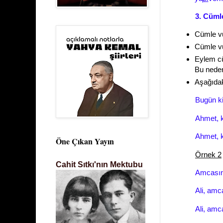
3. Cüml
Cümle vu
Cümle vur
Eylem cü
Bu neden
Aşağıdak
Bugün ki
Ahmet, 
Ahmet, k
Öne Çıkan Yayın
Örnek 2
Cahit Sıtkı'nın Mektubu
Amcasın
Ali, amc
Ali, amc