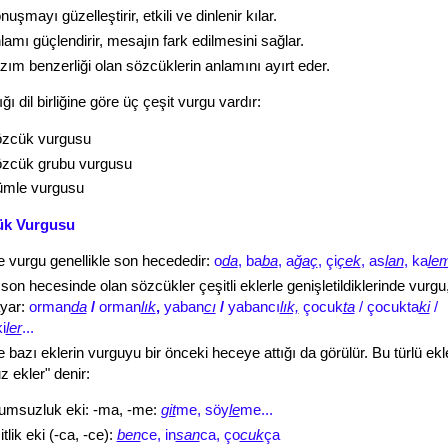
nuşmayı güzelleştirir, etkili ve dinlenir kılar.
lamı güçlendirir, mesajın fark edilmesini sağlar.
zım benzerliği olan sözcüklerin anlamını ayırt eder.
ığı dil birliğine göre üç çeşit vurgu vardır:
zcük vurgusu
zcük grubu vurgusu
mle vurgusu
ük Vurgusu
 vurgu genellikle son hecededir:
o
da
, ba
ba
, a
ğaç
, çi
çek
, as
lan
, ka
le
on hecesinde olan sözcükler çeşitli eklerle genişletildiklerinde vurgu
yar:
orman
da
/
orman
lık
,
yaban
cı
/
yabancı
lık,
çocuk
ta
/ çocukta
ki
/
i
ler
...
bazı eklerin vurguyu bir önceki heceye attığı da görülür. Bu türlü ekl
z ekler" denir:
umsuzluk eki: -ma, -me:
git
me, söy
le
me...
tlik eki (-ca, -ce):
ben
ce, in
san
ca, ço
cuk
ça