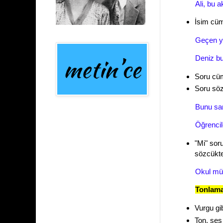
Ali, bu
İsim cüm
Geçen y
Deniz b
Soru cüml
Soru söz
Bunu s
Öğrencil
"Mi" sor
sözcükte
Okul müd
Tonlam
Vurgu gib
Ton, ses 