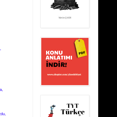
,
a,
r
du,