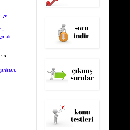
at
ya,
k
...
u
meli,
a
vs.
ganis
tan
,