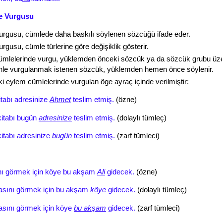
e Vurgusu
rgusu, cümlede daha baskılı söylenen sözcüğü ifade eder.
gusu, cümle türlerine göre değişiklik gösterir.
mlelerinde vurgu, yüklemden önceki sözcük ya da sözcük grubu üze
le vurgulanmak istenen sözcük, yüklemden hemen önce söylenir.
i eylem cümlelerinde vurgulan öge ayraç içinde verilmiştir:
tabı adresinize
Ahmet
teslim etmiş.
(özne)
kitabı bugün
adresinize
teslim etmiş.
(dolaylı tümleç)
itabı adresinize
bugün
teslim etmiş.
(zarf tümleci)
ı görmek için köye
bu akşam
Ali
gidecek.
(özne)
asını görmek için
bu akşam
köye
gidecek.
(dolaylı tümleç)
asını görmek için köye
bu akşam
gidecek.
(zarf tümleci)