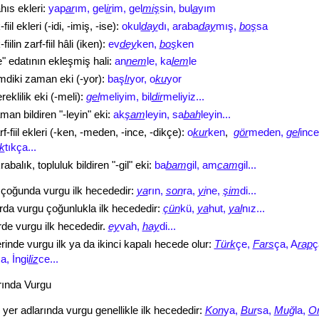
hıs ekleri:
yap
ar
ım, gel
ir
im, gel
miş
sin, bul
a
yım
fiil ekleri (-idi, -imiş, -ise):
okul
day
dı, araba
day
mış,
boş
sa
fiilin zarf-fiil hâli (iken):
ev
dey
ken,
boş
ken
le" edatının ekleşmiş hali:
an
nem
le, ka
lem
le
mdiki zaman eki (-yor):
baş
lı
yor, o
ku
yor
eklilik eki (-meli):
gel
meliyim, bil
dir
meliyiz...
man bildiren "-leyin" eki:
ak
şam
leyin, sa
bah
leyin...
rf-fiil ekleri (-ken, -meden, -ince, -dikçe):
o
kur
ken
,
gör
meden,
gel
ince
k
tıkça...
rabalık, topluluk bildiren "-gil" eki:
ba
bam
gil, am
cam
gil...
n çoğunda vurgu ilk hecededir:
ya
rın,
son
ra,
yi
ne,
şim
di...
rda vurgu çoğunlukla ilk hecededir:
çün
kü,
ya
hut,
yal
nız...
de vurgu ilk hecededir.
ey
vah,
hay
di...
erinde vurgu ilk ya da ikinci kapalı hecede olur:
Türk
çe,
Fars
ça, A
rap
ç
a, İngi
liz
ce...
rında Vurgu
i yer adlarında vurgu genellikle ilk hecededir:
Kon
ya,
Bur
sa,
Muğ
la,
O