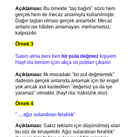
Açıklaması:
Bu örnekte "taş bağırlı" sözü hem
gerçek hem de mecaz anlamıyla kullanılmıştır.
Dağın taştan olması gerçek anlamıdır. Mecaz
anlamı ise hâlden anlamayan, merhametsiz,
kalpsizdir.
Örnek 3
Satun alma beni ben
bir pula değmez
kişiyem
Hayf ola benüm içün akça vü puldan çıkasın
Açıklaması:
İlk mısradaki "bir pul değmemek"
ifadesini gerçek anlamda anlamak için bir engel
yok ancak asıl kastedilen "değersiz ya da işe
yaramaz" olmaktır. (hayf ola: haksızlık olur)
Örnek 4
" ... ağız sulandıran ferahlık"
Açıklaması:
Sakız reklamı için düşünülmüş olan
bu söz de kinayelidir. Ağız sulandıran ferahlık”