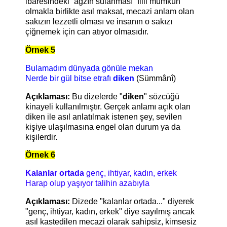
ibaresindeki “ağzın sulanması” fiili mümkün
olmakla birlikte asıl maksat, mecazi anlam olan
sakızın lezzetli olması ve insanın o sakızı
çiğnemek için can atıyor olmasıdır.
Örnek 5
Bulamadım dünyada gönüle mekan
Nerde bir gül bitse etrafı
diken
(Sümmânî)
Açıklaması:
Bu dizelerde "
diken
" sözcüğü
kinayeli kullanılmıştır. Gerçek anlamı açık olan
diken ile asıl anlatılmak istenen şey, sevilen
kişiye ulaşılmasına engel olan durum ya da
kişilerdir.
Örnek 6
Kalanlar ortada
genç, ihtiyar, kadın, erkek
Harap olup yaşıyor talihin azabıyla
Açıklaması:
Dizede "kalanlar ortada..." diyerek
"genç, ihtiyar, kadın, erkek" diye sayılmış ancak
asıl kastedilen mecazi olarak sahipsiz, kimsesiz