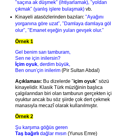
"saçına ak düşmek" (ihtiyarlamak), "yoldan
çıkmak" (yanlış işlere bulaşmak)
vb.
Kinayeli atasözlerinden bazıları:
"Ayağını
yorganına göre uzat", "Damlaya damlaya göl
olur", "Emanet eşeğin yuları gevşek olur."
Örnek 1
Gel benim sarı tamburam,
Sen ne için inilersin?
İçim oyuk
, derdim büyük,
Ben onun'çin inilerim
(Pir Sultan Abdal)
Açıklaması:
Bu dizelerde "
içim oyuk
" sözü
kinayelidir. Klasik Türk müziğinin başlıca
çalgılarından biri olan tamburun gerçekten içi
oyuktur ancak bu söz şiirde çok dert çekmek
manasıyla mecazî olarak kullanılmıştır.
Örnek 2
Şu karşıma göğüs geren
Taş bağırlı
dağlar mısın
(Yunus Emre)