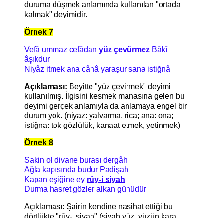
duruma düşmek anlamında kullanılan "ortada
kalmak" deyimidir.
Örnek 7
Vefâ ummaz cefâdan
yüz çevürmez
Bâkî
âşıkdur
Niyâz itmek ana cânâ yaraşur sana istiğnâ
Açıklaması:
Beyitte "yüz çevirmek" deyimi
kullanılmış. İlgisini kesmek manasına gelen bu
deyimi gerçek anlamıyla da anlamaya engel bir
durum yok. (niyaz: yalvarma, rica; ana: ona;
istiğna: tok gözlülük, kanaat etmek, yetinmek)
Örnek 8
Sakin ol divane burası dergâh
Ağla kapısında budur Padişah
Kapan eşiğine ey
rûy-i siyah
Durma hasret gözler alkan günüdür
Açıklaması: Şairin kendine nasihat ettiği bu
dörtlükte "rûy-i siyah" (siyah yüz, yüzün kara