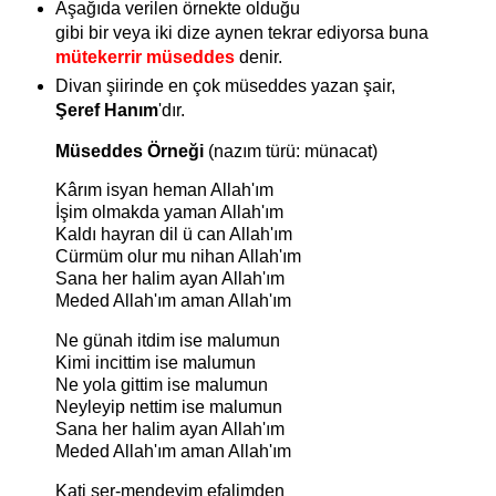
Aşağıda verilen örnekte olduğu
gibi bir veya iki dize aynen tekrar ediyorsa buna
mütekerrir müseddes
denir.
Divan şiirinde en çok müseddes yazan şair,
Şeref Hanım
'dır.
Müseddes Örneği
(nazım türü: münacat)
Kârım isyan heman Allah'ım
İşim olmakda yaman Allah'ım
Kaldı hayran dil ü can Allah'ım
Cürmüm olur mu nihan Allah'ım
Sana her halim ayan Allah'ım
Meded Allah'ım aman Allah'ım
Ne günah itdim ise malumun
Kimi incittim ise malumun
Ne yola gittim ise malumun
Neyleyip nettim ise malumun
Sana her halim ayan Allah'ım
Meded Allah'ım aman Allah'ım
Kati şer-mendeyim efalimden