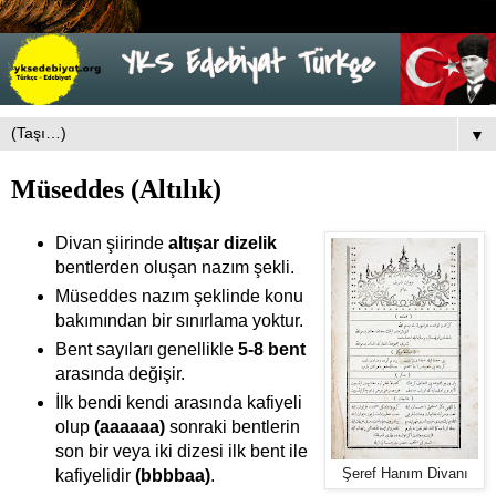
▼
Müseddes (Altılık)
Divan şiirinde
altışar dizelik
bentlerden oluşan nazım şekli.
Müseddes nazım şeklinde konu
bakımından bir sınırlama yoktur.
Bent sayıları genellikle
5-8 bent
arasında değişir.
İlk bendi kendi arasında kafiyeli
olup
(aaaaaa)
sonraki bentlerin
son bir veya iki dizesi ilk bent ile
kafiyelidir
(bbbbaa)
.
Şeref Hanım Divanı