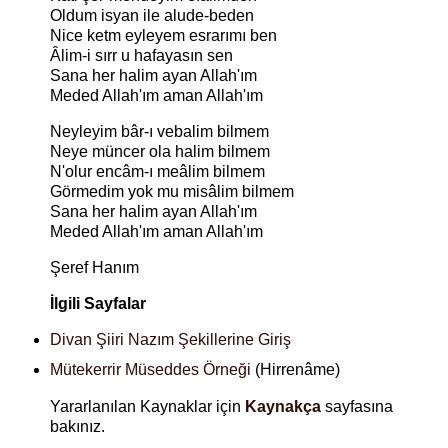
Oldum isyan ile alude-beden
Nice ketm eyleyem esrarımı ben
Âlim-i sırr u hafayasın sen
Sana her halim ayan Allah'ım
Meded Allah'ım aman Allah'ım
Neyleyim bâr-ı vebalim bilmem
Neye müncer ola halim bilmem
N'olur encâm-ı meâlim bilmem
Görmedim yok mu misâlim bilmem
Sana her halim ayan Allah'ım
Meded Allah'ım aman Allah'ım
Şeref Hanım
İlgili Sayfalar
Divan Şiiri Nazım Şekillerine Giriş
Mütekerrir Müseddes Örneği
(Hirrenâme)
Yararlanılan Kaynaklar için
Kaynakça
sayfasına
bakınız.