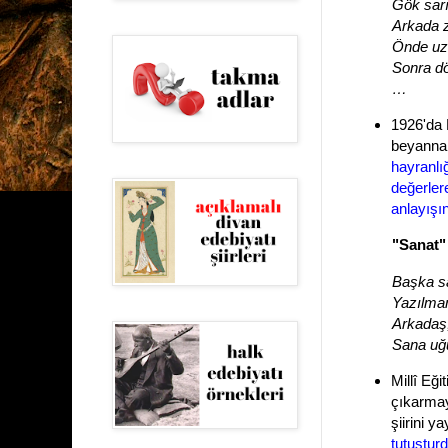
Gök sarı,
Arkada z
Önde uzu
Sonra dö
…
1926'da
beyannam
hayranlığ
değerlere
anlayışın
"Sanat" 
Başka sa
Yazılmam
Arkadaş,
Sana uğu
Millî Eği
çıkarmay
şiirini y
tutuşturd