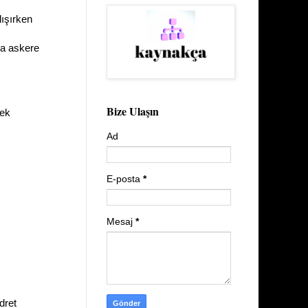
lışırken
sa askere
Bize Ulaşın
tek
Ad
E-posta
*
Mesaj
*
dret