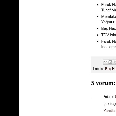
Faruk Na
Tuhaf Ma
Memleket
Yağmuru 
Beş Hece
TDV İsla
Faruk Na
İnceleme
Labels:
Beş He
5 yorum:
Adsız
çok teş
Yanıtla