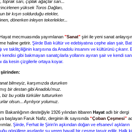
 toprak sarı, çıplak ağaçlar sarı...
incirlenen yüksek Toros Dağları,
n bir kışın soldurduğu etekler,
nen, dönerken inleyen tekerlekler...
 Hayat mecmuasında yayımlanan
"
Sanat
"
şiiri ile yeni sanat anlayışın
e haline getirir.
Şiirde Batı kültür ve edebiyatına cephe alan şair, Bat
ı ve taklitçiliğinin karşısına da Anadolu insanını ve kültürünü çıkarır. B
 kendisi gibi bakmayan sanatçılarla yollarını ayıran şair ve kendi san
ı da kesin çizgilerle ortaya koyar.
şiirinden:
nat bilmeyiz, karşımızda dururken
ış bir destan gibi Anadolu’muz.
 biz bu yolda türküler tuttururken
rlar olsun... Ayrılıyor yolumuz.
tim Bakanlığının desteğiyle 1926 yılından itibaren
Hayat
adlı bir dergi
a başlayan Faruk Nafiz, derginin ilk sayısında
“
Çoban Çeşmesi
”
ad
ayımlar.
Şiirde, Ferhat ile Şirin’in aşkından doğan ve efsanevî aşkların
uğu gönüllere asırlardır su veren hayalî bir çeşme tasvir edilir. Halk k