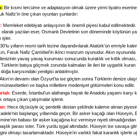
ı:
Bir kısmı tercüme ve adaptasyon olmak üzere yirmi tiyatro eserin
uk Nafiz'in öne çıkan oyunları şunlardır:
:
Memleket edebiyatı anlayışının ilk önemli piyesi kabul edilmektedir.
larak yazılan eser, Osmanlı Devletinin son döneminde köylünün ya
ı işler.
30'lu yılların resmi tarih tezine dayandırılarak Atatürk'ün emriyle kal
kın, Faruk Nafiz Çamlıbel'in ikinci manzum oyunudur. Akın oyununda
denizinin yavaş yavaş kuruması sonucunda kuraklık ve kıtlık olması,
Türklerin batıya göçmek zorunda kalmaları ile ileri bir uygarlık kuran
n doğa karşısındaki yenilgisi anlatılmıştır.
Akın'ın devamı olan Özyurt'ta ise göçten sonra Türklerin denize ulaş
e münasebetleri ve başka milletlere medeniyet götürmeleri konu edilir.
rtalı:
Eserde, İstanbul'un alafranga hayatı ile Anadolu yaşamı karşı 
ek ortaya çıkan çatışmalar işlenir.
an:
Hece ölçüsüyle üç perdelik destan şeklinde kaleme alınan piyes
cadele’nin başlangıç yıllarında geçer. Bir asker kaçağı olan Hüseyin,
 Emine'nin babası bir asker kaçağına kız vermeye niyeti olmadığından
aşlık parası ister. Türk yurdu işgal altındadır. Hüseyin ise savaşa gi
ini olmayı tasarlamaktadır. Hüseyin'in varlıklı fakat karanlık işlerle 