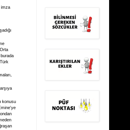
e imza
şadığı
eme
 Orta
 burada
 Türk
maları,
karşıya
in konusu
 Emine'ye
 ondan
tmeden
uğraşan