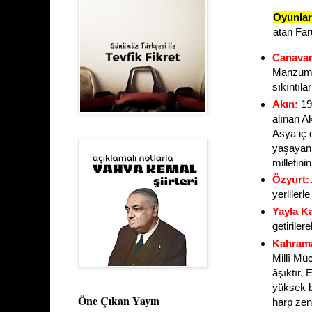
Oyunlar
atan Far
Canavar
Manzum o
sıkıntılar
Akın:
19
alınan A
Asya iç 
yaşayan 
milletini
Özyurt:
yerlilerl
Yayla Ka
getiriler
Kahram
Millî Mü
âşıktır.
yüksek b
Öne Çıkan Yayın
harp zeng