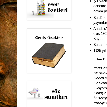
Şiir yaz
döneme 
sevda pe
Bu dön
yayımlar
Anadolu'
olur.
1922
Kayseri 
Bu tarih
1925 yılı
"Han Duv
Yağız at
Bir daki
Neden so
Gözlerim
Gidiyord
Ulukışla
İlk sevgi
Yüreğimi