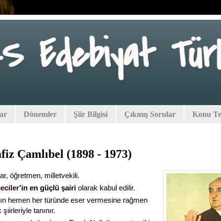
lar
Dönemler
Şiir Bilgisi
Çıkmış Sorular
Konu Tes
fiz Çamlıbel (1898 - 1973)
ar, öğretmen, milletvekili.
eciler
'in en güçlü şairi
olarak kabul edilir.
ın hemen her türünde eser vermesine rağmen
şiirleriyle tanınır.