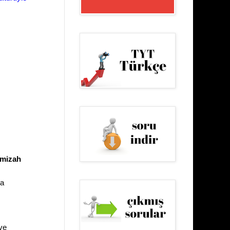
mizah
la
ve