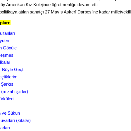
öy Amerikan Kız Kolejinde öğretmenliğe devam etti.
olitikaya atılan sanatçı 27 Mayıs Askerî Darbesi'ne kadar milletvekilli
pları:
ultanları
eyden
n Gönüle
Çeşmesi
lkalar
r Böyle Geçti
eçtiklerim
 Şarkısı
t (mizahi şiirler)
ürküleri
 ve Sükun
varları (kıtalar)
rları