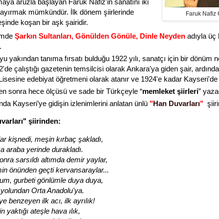
maya aruzla başlayan Faruk Nafiz'in sanatını iki
ayırmak mümkündür.
İ
lk dönem şiirlerinde
Faruk Nafiz
şinde koşan bir aşk şairidir.
emde
Şarkın Sultanları, Gönülden Gönüle, Dinle Neyden
adıyla üç 
.
yu yakından tanıma fırsatı bulduğu
1922 yılı, sanatçı için bir dönüm n
'de çalıştığı gazetenin temsilcisi olarak Ankara'ya giden şair, ardınd
Lisesine edebiyat öğretmeni olarak atanır ve 1924'e kadar Kayseri'de k
ten sonra hece ölçüsü ve sade bir Türkçeyle
“
memleket şiirleri
” yaza
nda Kayseri’ye gidişin izlenimlerini anlatan ünlü
"
Han Duvarları
"
şiiri
arları" şiirinden:
lar kişnedi, meşin kırbaç şakladı,
ka araba yerinde durakladı.
nra sarsıldı altımda demir yaylar,
in önünden geçti kervansaraylar...
um, gurbeti gönlümle duya duya,
 yolundan Orta Anadolu'ya.
ye benzeyen ilk acı, ilk ayrılık!
n yaktığı ateşle hava ılık,