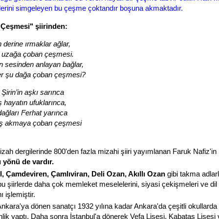
rlerini simgeleyen bu çeşme çoktandır boşuna akmaktadır.
Çeşmesi" şiirinden:
 derine ırmaklar ağlar,
 uzağa çoban çeşmesi.
 sesinden anlayan bağlar,
er şu dağa çoban çeşmesi?
Şirin’in aşkı sarınca
ş hayatın ufuklarınca,
dağları Ferhat yarınca
ş akmaya çoban çeşmesi
mizah dergilerinde 800'den fazla mizahi şiiri yayımlanan Faruk Nafiz'in
ı yönü de vardır.
, Çamdeviren, Çamlıviran, Deli Ozan, Akıllı Ozan
gibi takma adlar
bu şiirlerde daha çok memleket meselelerini, siyasi çekişmeleri ve dil
ı işlemiştir.
Ankara'ya dönen sanatçı 1932 yılına kadar Ankara'da çeşitli okullarda
lik yaptı. Daha sonra İstanbul'a dönerek Vefa Lisesi, Kabataş Lisesi 