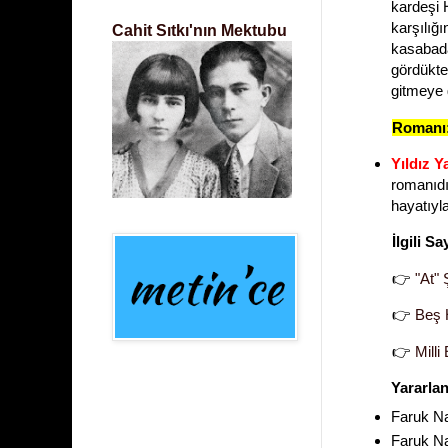
kardeşi 
karşılığ
Cahit Sıtkı'nın Mektubu
kasabada
gördükte
gitmeye g
Romanı
Yıldız 
romanıdı
hayatıyla
İlgili Sa
👉
"
At" Ş
👉
Beş 
👉
Milli
Yararlan
Faruk Na
Faruk Na