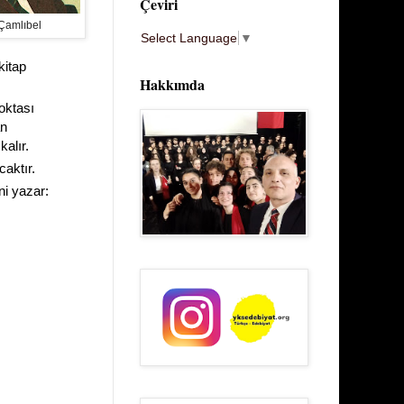
Çeviri
 Çamlıbel
Select Language
▼
kitap
Hakkımda
oktası
an
alır.
caktır.
ni yazar: