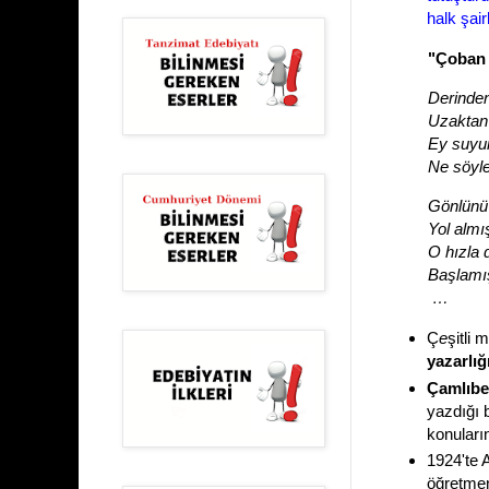
halk şai
"Çoban 
Derinden
Uzaktan
Ey suyun
Ne söyl
Gönlünü 
Yol almı
O hızla 
Başlamı
…
Ç
e
şitli 
yazarlığ
Çamlıbel
yazdığı 
konuların
1924'te 
öğretmen