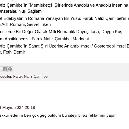
fiz Çamlıbel'in "Memleketçi" Şiirlerinde Anadolu ve Anadolu İnsanına
nzaralar, Nuri Sağlam
 Edebiyatının Romana Yansıyan Bir Yüzü: Faruk Nafiz Çamlıbel’in Y
Adlı Romanı, Servet Tiken
cilerde Bir Değer Olarak Milli Romantik Duyuş Tarzı, Duygu Kuş
m Ansiklopedisi, Faruk Nafiz Çamlıbel Maddesi
fiz Çamlıbel'in Sanat Şiiri Üzerine Anlambilimsel / Göstergebilimsel B
, Fethi Demir
ceciler
,
Faruk Nafiz Çamlıbel
8 Mayıs 2024 20:19
ekkür ederim ben çok geç buldum bu siteyi biraz reklamını yapın