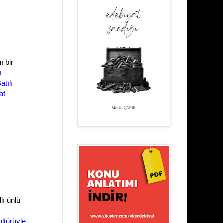
ı bir
ı
atılı
at
lı ünlü
ültürüyle