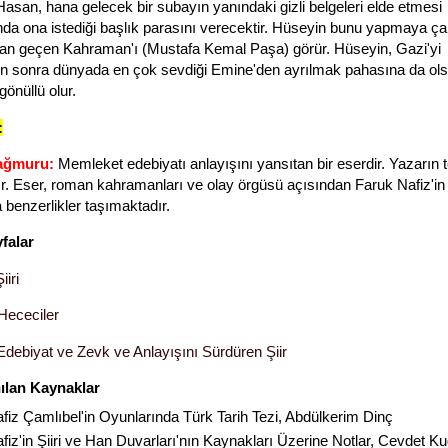
Hasan, hana gelecek bir subayın yanındaki gizli belgeleri elde etmesi
ında ona istediği başlık parasını verecektir. Hüseyin bunu yapmaya ça
n geçen Kahraman'ı (Mustafa Kemal Paşa) görür. Hüseyin, Gazi'yi
n sonra dünyada en çok sevdiği Emine'den ayrılmak pahasına da ol
önüllü olur.
:
Yağmuru:
Memleket edebiyatı anlayışını yansıtan bir eserdir. Yazarın 
r. Eser, roman kahramanları ve olay örgüsü açısından Faruk Nafiz'in
 benzerlikler taşımaktadır.
yfalar
iiri
Hececiler
 Edebiyat ve Zevk ve Anlayışını Sürdüren Şiir
ılan Kaynaklar
fiz Çamlıbel'in Oyunlarında Türk Tarih Tezi, Abdülkerim Dinç
fiz'in Şiiri ve Han Duvarları'nın Kaynakları Üzerine Notlar, Cevdet Ku