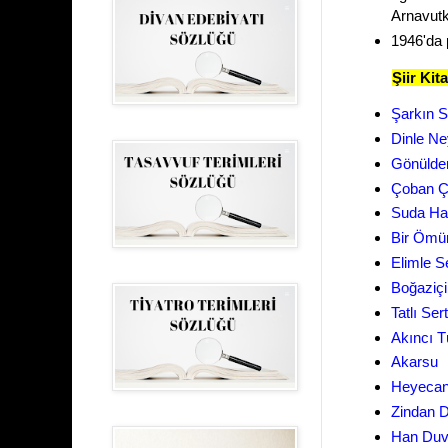
Arnavutk
1946'da p
Şiir Kita
Şarkın S
Dinle N
Gönülde
Çoban 
Suda Ha
Bir Ömü
Elimle S
Boğaziçi
Tatlı Ser
Akıncı T
Akarsu
Heyecan
Zindan Du
Han Duva