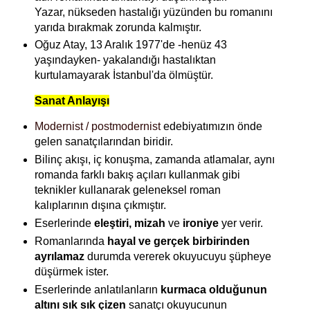
Yazar,
nükseden hastalığı yüzünden bu romanını
yarıda bırakmak zorunda kalmıştır.
Oğuz Atay, 13 Aralık 1977'de -henüz 43
yaşındayken- yakalandığı hastalıktan
kurtulamayarak İstanbul'da ölmüştür.
Sanat Anlayışı
Modernist / postmodernist
edebiyatımızın önde
gelen sanatçılarından biridir.
Bilinç akışı, iç konuşma, zamanda atlamalar, aynı
romanda farklı bakış açıları kullanmak gibi
teknikler kullanarak geleneksel roman
kalıplarının dışına çıkmıştır.
Eserlerinde
eleştiri,
mizah
ve
ironiye
yer verir.
Romanlarında
hayal ve gerçek birbirinden
ayrılamaz
durumda vererek okuyucuyu şüpheye
düşürmek ister.
Eserlerinde anlatılanların
kurmaca olduğunun
altını sık sık çizen
sanatçı okuyucunun