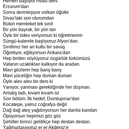
Hemen başlıyor mutlu ders
Erzurum'dan
Sonra derinleşiyor volkan öğütle
Sivas'taki son oturumdan
Bütün memleket tek sınıf
Bir yön bayrak, bir yön tan
Öyle bir ödev veriyorsun ki öğretmenim
Süngü-kalemle başlıyoruz Afyon'dan.
Sınıfımız her an kutlu bir savaş
Öğretiyor, eğitiyorsun Ankara'dan
Hep birden söylüyoruz özgürlük türkümüzü
Vatanın uzaklıkları kalkıyor da aradan.
Mavi gözlerin hep barış barış
Mavi yüceliğin hep duman duman
Öyle alev alev bir ders ki
Yanıyor, yanması gerektiğinde her düşman.
Anlatış tadı, kıvam kıvam öz
Son bölüm: İlk hedef, Dumlupınar'dan
Kocatepe, yalnız coğrafya değil
Dağ dağ ateş yağdırıyorsun her damla kandan
Öpüyorsun hepimizi göz göz
Şehitler birinci geldikçe hep destan destan.
Yağmurlaşıyoruz er er Akdeniz'e