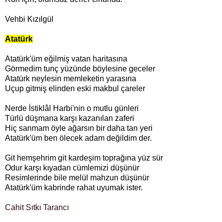
Vehbi Kızılgül
Atatürk
Atatürk'üm eğilmiş vatan haritasına
Görmedim tunç yüzünde böylesine geceler
Atatürk neylesin memleketin yarasına
Uçup gitmiş elinden eski makbul çareler
Nerde İstiklâl Harbi'nin o mutlu günleri
Türlü düşmana karşı kazanılan zaferi
Hiç sanmam öyle ağarsın bir daha tan yeri
Atatürk'üm ben ölecek adam değildim der.
Git hemşehrim git kardeşim toprağına yüz sür
Odur karşı kıyadan cümlemizi düşünür
Resimlerinde bile melül mahzun düşünür
Atatürk'üm kabrinde rahat uyumak ister.
Cahit Sıtkı Tarancı