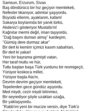
Samsun, Erzurum, Sivas
Baş döndürücü bir hız geçiyor memleketi,
Nefesler tıkanıyor, adımlar şaşıyordu.
Büyüdü ellerim, ayaklarım, kafam!
Sakarya boylarında bir yanık türkü,
Akdeniz'i gösteriyor Mustafa'm!
Kağnılar mermi değil, iman taşıyordu.
"Dağ başını duman almış" kardeşim,
"Gümüş dere durmaz akar"
Bir dert ki kemirir içimizi kasım sabahları,
Bir dert ki yakar!
Yeni bir bayrama girmişti vatan,
Her taraf mutlu ve hür,
Tuttu baştan başa Türk yurdunu bir resmigeçit,
Yürüyor koskoca millet,
Yürüyor başta Ata'm,
Devrim devrim geçiyor memleketi,
Tepelerden gece gündüz aşıyordu.
Med miydi, cezir miydi bilinmez,
Bir seyrediyor şöyle uzaktan uzağa,
Bir yaklaşıyordu.
"Rabb'im yeni bir mucize versin, diye Türk'ü