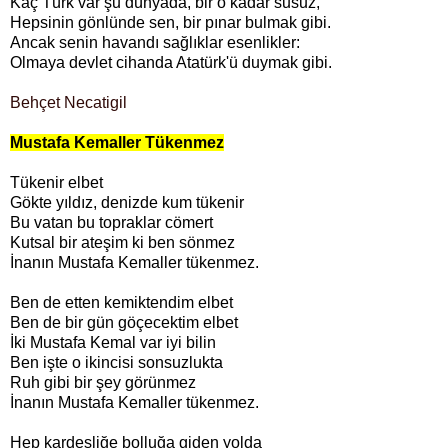
Kaç Türk var şu dünyada, bir o kadar susuz,
Hepsinin gönlünde sen, bir pınar bulmak gibi.
Ancak senin havandı sağlıklar esenlikler:
Olmaya devlet cihanda Atatürk'ü duymak gibi.
Behçet Necatigil
Mustafa Kemaller Tükenmez
Tükenir elbet
Gökte yıldız, denizde kum tükenir
Bu vatan bu topraklar cömert
Kutsal bir ateşim ki ben sönmez
İnanın Mustafa Kemaller tükenmez.
Ben de etten kemiktendim elbet
Ben de bir gün göçecektim elbet
İki Mustafa Kemal var iyi bilin
Ben işte o ikincisi sonsuzlukta
Ruh gibi bir şey görünmez
İnanın Mustafa Kemaller tükenmez.
Hep kardeşliğe bolluğa giden yolda