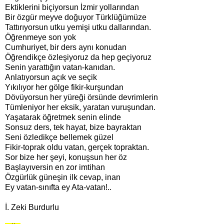
Ektiklerini biçiyorsun İzmir yollarından
Bir özgür meyve doğuyor Türklüğümüze
Tattırıyorsun utku yemişi utku dallarından.
Öğrenmeye son yok
Cumhuriyet, bir ders aynı konudan
Öğrendikçe özleşiyoruz da hep geçiyoruz
Senin yarattığın vatan-kanıdan.
Anlatıyorsun açık ve seçik
Yıkılıyor her gölge fikir-kurşundan
Dövüyorsun her yüreği örsünde devrimlerin
Tümleniyor her eksik, yaratan vuruşundan.
Yaşatarak öğretmek senin elinde
Sonsuz ders, tek hayat, bize bayraktan
Seni özledikçe bellemek güzel
Fikir-toprak oldu vatan, gerçek topraktan.
Sor bize her şeyi, konuşsun her öz
Başlayıversin en zor imtihan
Özgürlük güneşin ilk cevap, inan
Ey vatan-sınıfta ey Ata-vatan!..
İ. Zeki Burdurlu