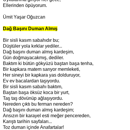
Ellerinden öpüyorum.
Ümit Yaşar Oğuzcan
Dağ Başını Duman Almış
Bir sisli kasım sabahıdır bu;
Düştüler yola kırklar yediler...
Dağ başını duman almış kardeşim,
Gün doğmayacakmış, dediler.
Baktım ki bütün gökyüzü baştan başa tenha,
Bir kapkara matem sarıyor memleketi,
Her sineyi bir kapkara yas dolduruyor,
Ev ev bacalardan taşıyordu.
Bir sisli kasım sabahı baktım,
Baştan başa öksüz koca bir yurt,
Taş taş dövünüp ağlaşıyordu.
Nereden çıktı bu ferman nereden?
Dağ başını duman almış kardeşim;
Ansızın bir karayel esti meğer pencereden,
Karıştı tarihin sayfaları...
Toz duman içinde Anafartalar!