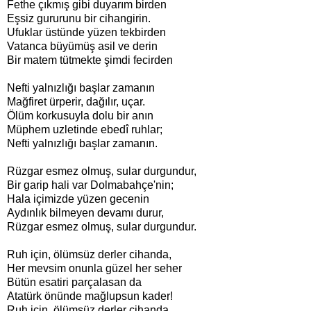
Fethe çıkmış gibi duyarım birden
Eşsiz gururunu bir cihangirin.
Ufuklar üstünde yüzen tekbirden
Vatanca büyümüş asil ve derin
Bir matem tütmekte şimdi fecirden
Nefti yalnızlığı başlar zamanın
Mağfiret ürperir, dağılır, uçar.
Ölüm korkusuyla dolu bir anın
Müphem uzletinde ebedî ruhlar;
Nefti yalnızlığı başlar zamanın.
Rüzgar esmez olmuş, sular durgundur,
Bir garip hali var Dolmabahçe'nin;
Hala içimizde yüzen gecenin
Aydınlık bilmeyen devamı durur,
Rüzgar esmez olmuş, sular durgundur.
Ruh için, ölümsüz derler cihanda,
Her mevsim onunla güzel her seher
Bütün esatiri parçalasan da
Atatürk önünde mağlupsun kader!
Ruh için, ölümsüz derler cihanda.