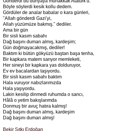
Gönderdi bu dünyaya muhakkak Atatürk'ü."
Böyle söylerdi kesik kollu dedem.
Gördüler de analar babalar o kara günleri,
"Allah gönderdi Gazi'yi,
Allah yüzümüze bakmış." dediler.
Ama bir gün
Bir sisli kasım sabahı
Dağ başını duman almış, kardeşim;
Gün doğmayacakmış, dediler!
Baktım ki bütün gökyüzü baştan başa tenha,
Bir kapkara matem sarıyor memleketi,
Her sineyi bir kapkara yas dolduruyor,
Ev ev bacalardan taşıyordu.
Bir sisli kasım sabahı baktım
Hala vuruyor nabızlarımızda
Hala yaşıyordu.
Lakin kesilip dinmedi ruhumda o sancı,
Hâlâ o yetim bakışlarımda
Donmuş bir avuç hatıra kalmış!
Dağ başını duman almış, kardeşim
Dağ başını duman almış!
Bekir Sıtkı Erdoğan