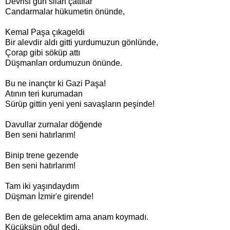
Devrisi gün silah çattılar
Candarmalar hükumetin önünde,
Kemal Paşa çıkageldi
Bir alevdir aldı gitti yurdumuzun gönlünde,
Çorap gibi söküp attı
Düşmanları ordumuzun önünde.
Bu ne inançtır ki Gazi Paşa!
Atının teri kurumadan
Sürüp gittin yeni yeni savaşların peşinde!
Davullar zurnalar döğende
Ben seni hatırlarım!
Binip trene gezende
Ben seni hatırlarım!
Tam iki yaşındaydım
Düşman İzmir'e girende!
Ben de gelecektim ama anam koymadı.
Küçüksün oğul dedi.