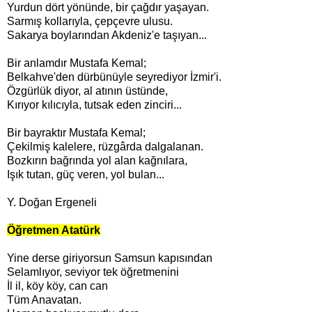
Yurdun dört yönünde, bir çağdır yaşayan.
Sarmış kollarıyla, çepçevre ulusu.
Sakarya boylarından Akdeniz'e taşıyan...
Bir anlamdır Mustafa Kemal;
Belkahve'den dürbünüyle seyrediyor İzmir'i.
Özgürlük diyor, al atının üstünde,
Kırıyor kılıcıyla, tutsak eden zinciri...
Bir bayraktır Mustafa Kemal;
Çekilmiş kalelere, rüzgârda dalgalanan.
Bozkırın bağrında yol alan kağnılara,
Işık tutan, güç veren, yol bulan...
Y. Doğan Ergeneli
Öğretmen Atatürk
Yine derse giriyorsun Samsun kapısından
Selamlıyor, seviyor tek öğretmenini
İl il, köy köy, can can
Tüm Anavatan.