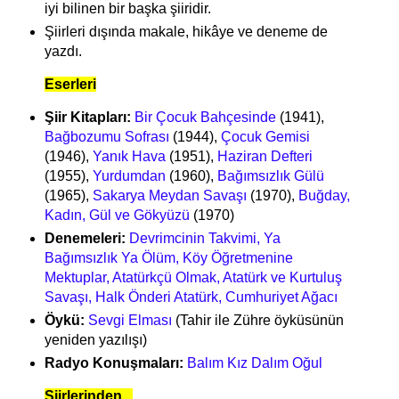
iyi bilinen bir başka şiiridir.
Şiirleri dışında makale, hikâye ve deneme de
yazdı.
Eserleri
Şiir Kitapları:
Bir Çocuk Bahçesinde
(1941),
Bağbozumu Sofrası
(1944),
Çocuk Gemisi
(1946),
Yanık Hava
(1951),
Haziran Defteri
(1955),
Yurdumdan
(1960),
Bağımsızlık Gülü
(1965),
Sakarya Meydan Savaşı
(1970),
Buğday,
Kadın, Gül ve Gökyüzü
(1970)
Denemeleri:
Devrimcinin Takvimi, Ya
Bağımsızlık Ya Ölüm, Köy Öğretmenine
Mektuplar, Atatürkçü Olmak, Atatürk ve Kurtuluş
Savaşı, Halk Önderi Atatürk, Cumhuriyet Ağacı
Öykü:
Sevgi Elması
(Tahir ile Zühre öyküsünün
yeniden yazılışı)
Radyo Konuşmaları:
Balım Kız Dalım Oğul
Şiirlerinden...