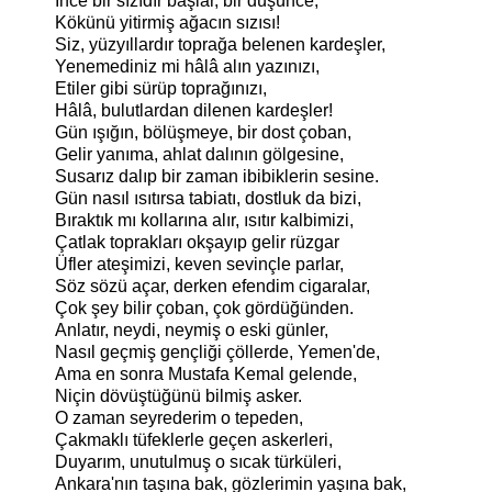
İnce bir sızıdır başlar, bir düşünce,
Kökünü yitirmiş ağacın sızısı!
Siz, yüzyıllardır toprağa belenen kardeşler,
Yenemediniz mi hâlâ alın yazınızı,
Etiler gibi sürüp toprağınızı,
Hâlâ, bulutlardan dilenen kardeşler!
Gün ışığın, bölüşmeye, bir dost çoban,
Gelir yanıma, ahlat dalının gölgesine,
Susarız dalıp bir zaman ibibiklerin sesine.
Gün nasıl ısıtırsa tabiatı, dostluk da bizi,
Bıraktık mı kollarına alır, ısıtır kalbimizi,
Çatlak toprakları okşayıp gelir rüzgar
Üfler ateşimizi, keven sevinçle parlar,
Söz sözü açar, derken efendim cigaralar,
Çok şey bilir çoban, çok gördüğünden.
Anlatır, neydi, neymiş o eski günler,
Nasıl geçmiş gençliği çöllerde, Yemen'de,
Ama en sonra Mustafa Kemal gelende,
Niçin dövüştüğünü bilmiş asker.
O zaman seyrederim o tepeden,
Çakmaklı tüfeklerle geçen askerleri,
Duyarım, unutulmuş o sıcak türküleri,
Ankara'nın taşına bak, gözlerimin yaşına bak,