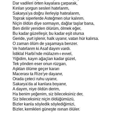
Dar vadileri örten kayalara çarparak,
Kırılan yorgun sesleri hatırlarım,
Sakarya'ya doğru ilerleyip hatıralarım,
Toprak siperlerde Asteğmen olur kalırım.
Niçin öldün diye sormayın, dağlar taşlar bana,
Ben dirilir yeniden ölürüm, ölmek eğer,
Bu kadar güzelleşir, bu kadar eşit olursa
Geride, yurt işlenir, halk uyanır, vatan hür kalırsa.
O zaman ölüm de yaşamaya benzer.
Ve hatırlarım ki Asaf dayım vardı.
İstiklal Harbi'nde mülazım-ı evvel,
Yiğidim, kayın ağaçları kadar güzel,
Tek yönden eser onun rüzgarı,
Aşktan ölüme geçer kararı
Macerası ta Rize'ye dayanır,
Orada çeteci ruhu uyanır,
Sakarya'da al kanlara boyanır,
A dayım, niye öldün derim,
Ha benim yeğenim, siz bileceksiniz der,
Siz bileceksiniz niçin öldüğümüzü,
Bizler kanla söyledik söylediğimizi,
Bizler, kemikleri güneşte ısınan ölüler.