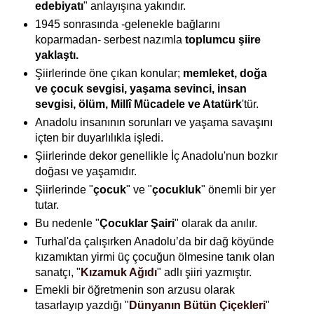
edebiyatı
" anlayışına yakındır.
1945 sonrasında -gelenekle bağlarını
koparmadan- serbest nazımla
toplumcu şiire
yaklaştı.
Şiirlerinde öne çıkan konular;
memleket, doğa
ve çocuk sevgisi, yaşama sevinci, insan
sevgisi, ölüm, Millî Mücadele ve Atatürk
'tür.
Anadolu insanının sorunları ve yaşama savaşını
içten bir duyarlılıkla işledi.
Şiirlerinde dekor genellikle İç Anadolu'nun bozkır
doğası ve yaşamıdır.
Şiirlerinde "
çocuk
" ve "
çocukluk
" önemli bir yer
tutar.
Bu nedenle "
Çocuklar Şairi
" olarak da anılır.
Turhal'da çalışırken Anadolu’da bir dağ köyünde
kızamıktan yirmi üç çocuğun ölmesine tanık olan
sanatçı, "
Kızamuk Ağıdı
" adlı şiiri yazmıştır.
Emekli bir öğretmenin son arzusu olarak
tasarlayıp yazdığı "
Dünyanın Bütün Çiçekleri
"