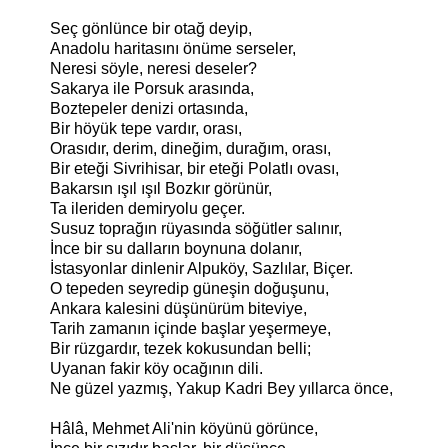
Seç gönlünce bir otağ deyip,
Anadolu haritasını önüme serseler,
Neresi söyle, neresi deseler?
Sakarya ile Porsuk arasında,
Boztepeler denizi ortasında,
Bir höyük tepe vardır, orası,
Orasıdır, derim, dineğim, durağım, orası,
Bir eteği Sivrihisar, bir eteği Polatlı ovası,
Bakarsın ışıl ışıl Bozkır görünür,
Ta ileriden demiryolu geçer.
Susuz toprağın rüyasında söğütler salınır,
İnce bir su dalların boynuna dolanır,
İstasyonlar dinlenir Alpuköy, Sazlılar, Biçer.
O tepeden seyredip güneşin doğuşunu,
Ankara kalesini düşünürüm biteviye,
Tarih zamanın içinde başlar yeşermeye,
Bir rüzgardır, tezek kokusundan belli;
Uyanan fakir köy ocağının dili.
Ne güzel yazmış, Yakup Kadri Bey yıllarca önce,
Hâlâ, Mehmet Ali'nin köyünü görünce,