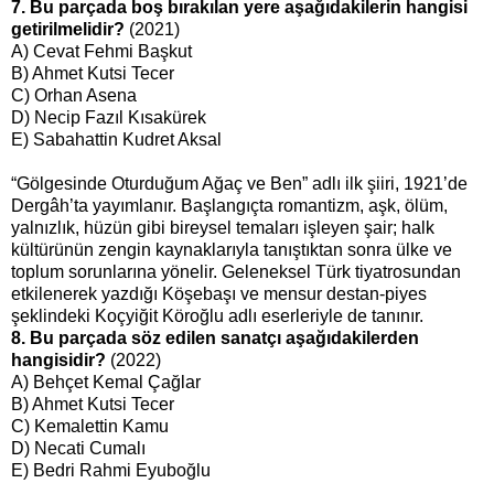
7. Bu parçada boş bırakılan yere aşağıdakilerin hangisi
getirilmelidir?
(2021)
A) Cevat Fehmi Başkut
B) Ahmet Kutsi Tecer
C) Orhan Asena
D) Necip Fazıl Kısakürek
E) Sabahattin Kudret Aksal
“Gölgesinde Oturduğum Ağaç ve Ben” adlı ilk şiiri, 1921’de
Dergâh’ta yayımlanır. Başlangıçta romantizm, aşk, ölüm,
yalnızlık, hüzün gibi bireysel temaları işleyen şair; halk
kültürünün zengin kaynaklarıyla tanıştıktan sonra ülke ve
toplum sorunlarına yönelir. Geleneksel Türk tiyatrosundan
etkilenerek yazdığı Köşebaşı ve mensur destan-piyes
şeklindeki Koçyiğit Köroğlu adlı eserleriyle de tanınır.
8. Bu parçada söz edilen sanatçı aşağıdakilerden
hangisidir?
(2022)
A) Behçet Kemal Çağlar
B) Ahmet Kutsi Tecer
C) Kemalettin Kamu
D) Necati Cumalı
E) Bedri Rahmi Eyuboğlu