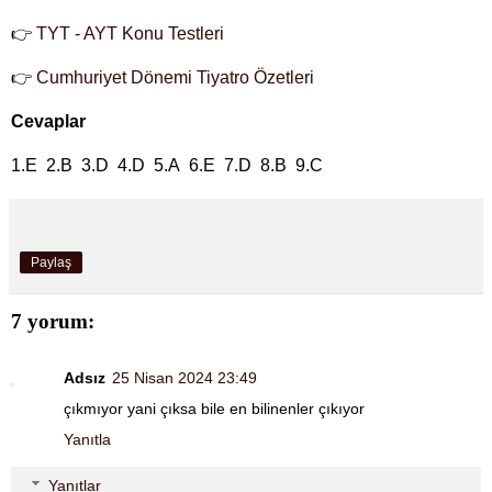
👉
TYT - AYT Konu Testleri
👉
Cumhuriyet Dönemi Tiyatro Özetleri
Cevaplar
1.E 2.B 3.D 4.D 5.A 6.E 7.D 8.B 9.C
Paylaş
7 yorum:
Adsız
25 Nisan 2024 23:49
çıkmıyor yani çıksa bile en bilinenler çıkıyor
Yanıtla
Yanıtlar