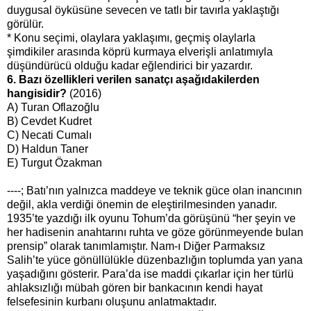
duygusal öyküsüne sevecen ve tatlı bir tavırla yaklaştığı
görülür.
* Konu seçimi, olaylara yaklaşımı, geçmiş olaylarla
şimdikiler arasında köprü kurmaya elverişli anlatımıyla
düşündürücü olduğu kadar eğlendirici bir yazardır.
6. Bazı özellikleri verilen sanatçı aşağıdakilerden
hangisidir?
(2016)
A) Turan Oflazoğlu
B) Cevdet Kudret
C) Necati Cumalı
D) Haldun Taner
E) Turgut Özakman
----; Batı’nın yalnızca maddeye ve teknik güce olan inancının
değil, akla verdiği önemin de eleştirilmesinden yanadır.
1935’te yazdığı ilk oyunu Tohum’da görüşünü “her şeyin ve
her hadisenin anahtarını ruhta ve göze görünmeyende bulan
prensip” olarak tanımlamıştır. Nam-ı Diğer Parmaksız
Salih’te yüce gönüllülükle düzenbazlığın toplumda yan yana
yaşadığını gösterir. Para’da ise maddi çıkarlar için her türlü
ahlaksızlığı mübah gören bir bankacının kendi hayat
felsefesinin kurbanı oluşunu anlatmaktadır.