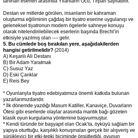
tanınan eserleri arasında Yılanların Öcü, Tırpan sayılabilir.
Destan ve mitlerde görülen, insanların bir kahraman
oluşturma eğiliminin çağdaş bir tiyatro eserine uygulanışı ve
geleneksel tiyatronun modern ögelerle sahneye konuşu
olarak nitelendirilebilecek eserlerin başında Brecht’in
etkisiyle yazılmış olan ---- gelir.
5. Bu cümlede boş bırakılan yere, aşağıdakilerden
hangisi getirilmelidir?
(2014)
A) Keşanlı Ali Destanı
B) Bir Adam Yaratmak
C) Susuz Yaz
D) Eski Çarıklar
E) Reis Bey
* Oyunlarıyla tiyatro edebiyatımıza önemli katkıda bulunan
yazarlarımızdandır.
* İlk dönemde yazdığı Masum Katiller, Kanaviçe, Duvarların
Ötesi gibi eserlerde olaylar arasında mantık bağı gözeten
klasik oyun kurgulama yöntemine başvurmuştur.
* Kendi türünde bir başyapıt olan Ocak’ta, öyküyü sağlam bir
yapıya oturttuğu, karşılıklı konuşmaları gerçek bir alışveriş ve
sürükleyici bir etki-tepki biçiminde örgütlediği, oyunun