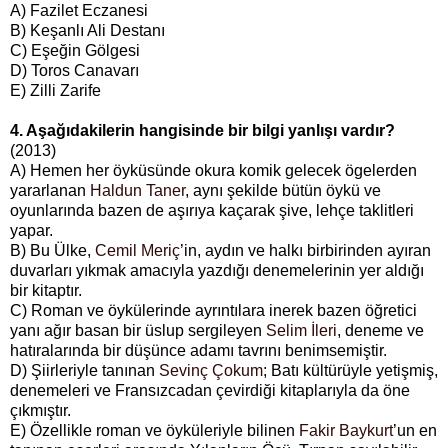
A) Fazilet Eczanesi
B) Keşanlı Ali Destanı
C) Eşeğin Gölgesi
D) Toros Canavarı
E) Zilli Zarife
4. Aşağıdakilerin hangisinde bir bilgi yanlışı vardır?
(2013)
A) Hemen her öyküsünde okura komik gelecek ögelerden
yararlanan
Haldun Taner
, aynı şekilde bütün öykü ve
oyunlarında bazen de aşırıya kaçarak şive, lehçe taklitleri
yapar.
B) Bu Ülke,
Cemil Meriç
’in, aydın ve halkı birbirinden ayıran
duvarları yıkmak amacıyla yazdığı denemelerinin yer aldığı
bir kitaptır.
C) Roman ve öykülerinde ayrıntılara inerek bazen öğretici
yanı ağır basan bir üslup sergileyen
Selim İleri
, deneme ve
hatıralarında bir düşünce adamı tavrını benimsemiştir.
D) Şiirleriyle tanınan
Sevinç Çokum
; Batı kültürüyle yetişmiş,
denemeleri ve Fransızcadan çevirdiği kitaplarıyla da öne
çıkmıştır.
E) Özellikle roman ve öyküleriyle bilinen
Fakir Baykurt
’un en