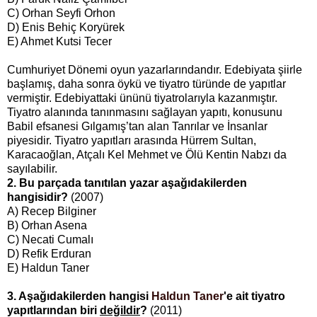
C) Orhan Seyfi Orhon
D) Enis Behiç Koryürek
E) Ahmet Kutsi Tecer
Cumhuriyet Dönemi oyun yazarlarındandır. Edebiyata şiirle
başlamış, daha sonra öykü ve tiyatro türünde de yapıtlar
vermiştir. Edebiyattaki ününü tiyatrolarıyla kazanmıştır.
Tiyatro alanında tanınmasını sağlayan yapıtı, konusunu
Babil efsanesi Gılgamış’tan alan Tanrılar ve İnsanlar
piyesidir. Tiyatro yapıtları arasında Hürrem Sultan,
Karacaoğlan, Atçalı Kel Mehmet ve Ölü Kentin Nabzı da
sayılabilir.
2. Bu parçada tanıtılan yazar aşağıdakilerden
hangisidir?
(2007)
A) Recep Bilginer
B) Orhan Asena
C) Necati Cumalı
D) Refik Erduran
E) Haldun Taner
3. Aşağıdakilerden hangisi
Haldun Taner
'e ait tiyatro
yapıtlarından biri
değildir
?
(2011)