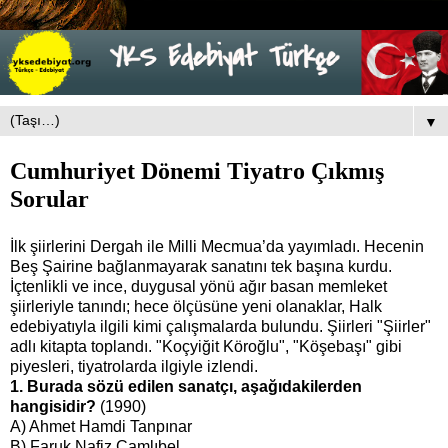
▼
Cumhuriyet Dönemi Tiyatro Çıkmış
Sorular
İlk şiirlerini Dergah ile Milli Mecmua’da yayımladı. Hecenin
Beş Şairine bağlanmayarak sanatını tek başına kurdu.
İçtenlikli ve ince, duygusal yönü ağır basan memleket
şiirleriyle tanındı; hece ölçüsüne yeni olanaklar, Halk
edebiyatıyla ilgili kimi çalışmalarda bulundu. Şiirleri "Şiirler"
adlı kitapta toplandı. "Koçyiğit Köroğlu", "Köşebaşı" gibi
piyesleri, tiyatrolarda ilgiyle izlendi.
1. Burada sözü edilen sanatçı, aşağıdakilerden
hangisidir?
(1990)
A) Ahmet Hamdi Tanpınar
B) Faruk Nafiz Çamlıbel