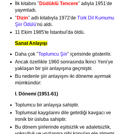
İlk kitabını "
Düdüklü Tencere
" adıyla 1951'de
yayımladı.
"
Dizin
" adlı kitabıyla 1972'de
Türk Dil Kumumu
Şiir Ödülü
'nü aldı.
11 Ekim 1985'te İstanbul'da öldü.
Sanat Anlayışı
Daha çok "
Toplumcu Şiir
" içerisinde gösterilir.
Ancak özellikle 1960 sonrasında İkinci Yeni'ye
yaklaşan bir şiir anlayışına geçmiştir.
Bu nedenle şiir anlayışını iki döneme ayırmak
mümkündür:
I. Dönemi (1951-61)
Toplumcu bir anlayışa sahiptir.
Toplumsal kaygılarını dile getirdiği kavgacı ve
ironik bir üsluba sahiptir.
Bu dönem şiirlerinde eşitsizlik ve adaletsizlik,
yoksulluk ve yozlaşma gibi konuları ele almıştır.