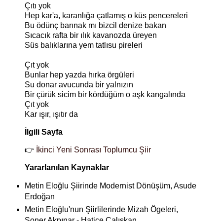
Çıtı yok
Hep kar'a, karanlığa çatlamış o küs pencereleri
Bu ödünç barınak mı bizcil denize bakan
Sıcacık rafta bir ılık kavanozda üreyen
Süs balıklarına yem tatlısu pireleri
Çıt yok
Bunlar hep yazda hırka örgüleri
Su donar avucunda bir yalnızın
Bir çürük sicim bir kördüğüm o aşk kangalında
Çıt yok
Kar ışır, ışıtır da
İlgili Sayfa
👉
İkinci Yeni Sonrası Toplumcu Şiir
Yararlanılan Kaynaklar
Metin Eloğlu Şiirinde Modernist Dönüşüm, Asude
Erdoğan
Metin Eloğlu'nun Şiirlilerinde Mizah Ögeleri,
Soner Akpınar - Hatice Çalışkan