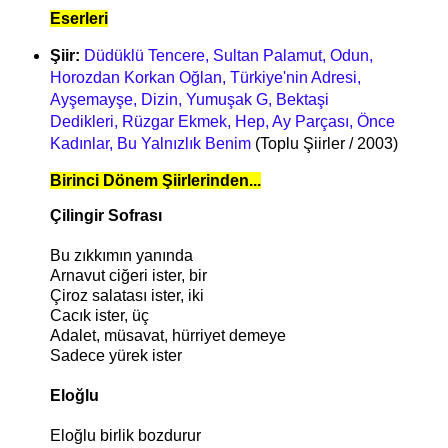
Eserleri
Şiir:
Düdüklü Tencere, Sultan Palamut, Odun,
Horozdan Korkan Oğlan, Türkiye'nin Adresi,
Ayşemayşe, Dizin, Yumuşak G, Bektaşi
Dedikleri, Rüzgar Ekmek, Hep, Ay Parçası, Önce
Kadınlar, Bu Yalnızlık Benim
(Toplu Şiirler / 2003)
Birinci Dönem Şiirlerinden...
Çilingir Sofrası
Bu zıkkımın yanında
Arnavut ciğeri ister, bir
Çiroz salatası ister, iki
Cacık ister, üç
Adalet, müsavat, hürriyet demeye
Sadece yürek ister
Eloğlu
Eloğlu birlik bozdurur