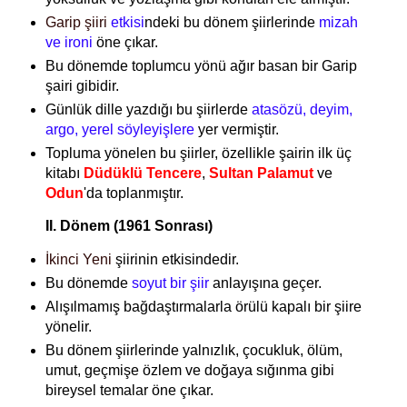
Garip şiiri
etkisi
ndeki bu dönem şiirlerinde
mizah
ve ironi
öne çıkar.
Bu dönemde toplumcu yönü ağır basan bir Garip
şairi gibidir.
Günlük dille yazdığı bu şiirlerde
atasözü, deyim,
argo, yerel söyleyişlere
yer vermiştir.
Topluma yönelen bu şiirler, özellikle şairin ilk üç
kitabı
Düdüklü Tencere
,
Sultan Palamut
ve
Odun
'da toplanmıştır.
II. Dönem (1961 Sonrası)
İkinci Yeni
şiirinin etkisindedir.
Bu dönemde
soyut bir şiir
anlayışına geçer.
Alışılmamış bağdaştırmalarla örülü kapalı bir şiire
yönelir.
Bu dönem şiirlerinde yalnızlık, çocukluk, ölüm,
umut, geçmişe özlem ve doğaya sığınma gibi
bireysel temalar öne çıkar.