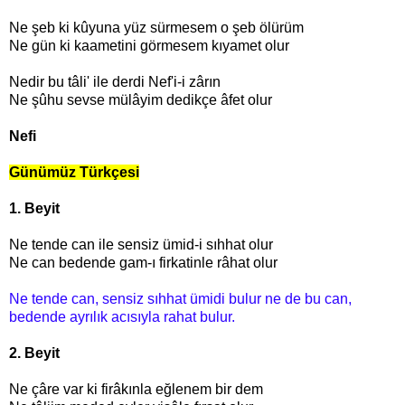
Ne şeb ki kûyuna yüz sürmesem o şeb ölürüm
Ne gün ki kaametini görmesem kıyamet olur
Nedir bu tâli' ile derdi Nef'i-i zârın
Ne şûhu sevse mülâyim dedikçe âfet olur
Nefi
Günümüz Türkçesi
1. Beyit
Ne tende can ile sensiz ümid-i sıhhat olur
Ne can bedende gam-ı firkatinle râhat olur
Ne tende can, sensiz sıhhat ümidi bulur ne de bu can,
bedende ayrılık acısıyla rahat bulur.
2. Beyit
Ne çâre var ki firâkınla eğlenem bir dem