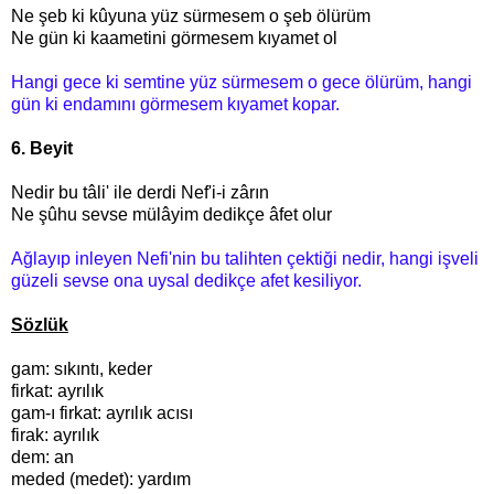
Ne şeb ki kûyuna yüz sürmesem o şeb ölürüm
Ne gün ki kaametini görmesem kıyamet ol
Hangi gece ki semtine yüz sürmesem o gece ölürüm, hangi
gün ki endamını görmesem kıyamet kopar.
6. Beyit
Nedir bu tâli' ile derdi Nef'i-i zârın
Ne şûhu sevse mülâyim dedikçe âfet olur
Ağlayıp inleyen Nefi'nin bu talihten çektiği nedir, hangi işveli
güzeli sevse ona uysal dedikçe afet kesiliyor.
Sözlük
gam: sıkıntı, keder
firkat: ayrılık
gam-ı firkat: ayrılık acısı
firak: ayrılık
dem: an
meded (medet): yardım