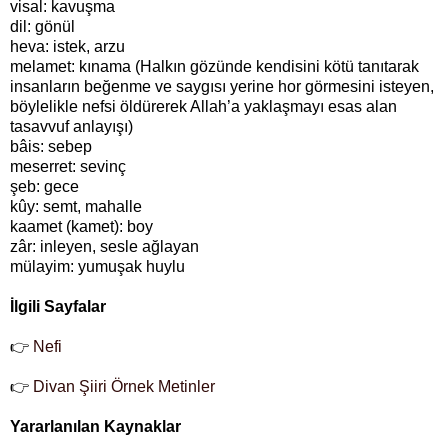
visal: kavuşma
dil: gönül
heva: istek, arzu
melamet: kınama (Halkın gözünde kendisini kötü tanıtarak
insanların beğenme ve saygısı yerine hor görmesini isteyen,
böylelikle nefsi öldürerek Allah’a yaklaşmayı esas alan
tasavvuf anlayışı)
bâis: sebep
meserret: sevinç
şeb: gece
kûy: semt, mahalle
kaamet (kamet): boy
zâr: inleyen, sesle ağlayan
mülayim: yumuşak huylu
İlgili Sayfalar
👉
Nefi
👉
Divan Şiiri Örnek Metinler
Yararlanılan Kaynaklar