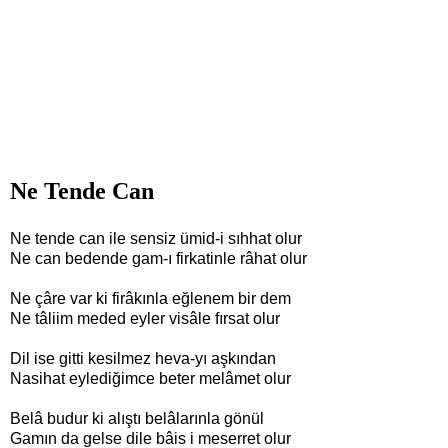
Ne Tende Can
Ne tende can ile sensiz ümid-i sıhhat olur
Ne can bedende gam-ı firkatinle râhat olur
Ne çâre var ki firâkınla eğlenem bir dem
Ne tâliim meded eyler visâle fırsat olur
Dil ise gitti kesilmez heva-yı aşkından
Nasihat eylediğimce beter melâmet olur
Belâ budur ki alıştı belâlarınla gönül
Gamın da gelse dile bâis i meserret olur