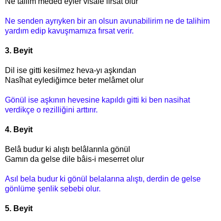
Ne tâliim meded eyler visâle fırsat olur
Ne senden ayrıyken bir an olsun avunabilirim ne de talihim
yardım edip kavuşmamıza fırsat verir.
3. Beyit
Dil ise gitti kesilmez heva-yı aşkından
Nasîhat eylediğimce beter melâmet olur
Gönül ise aşkının hevesine kapıldı gitti ki ben nasihat
verdikçe o rezilliğini arttırır.
4. Beyit
Belâ budur ki alıştı belâlarınla gönül
Gamın da gelse dile bâis-i meserret olur
Asıl bela budur ki gönül belalarına alıştı, derdin de gelse
gönlüme şenlik sebebi olur.
5. Beyit