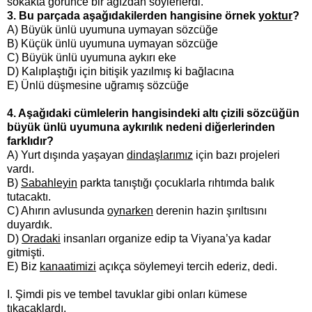
sokakta görünce bir ağızdan söylerlerdi.
3. Bu parçada aşağıdakilerden hangisine örnek
yoktur
?
A) Büyük ünlü uyumuna uymayan sözcüğe
B) Küçük ünlü uyumuna uymayan sözcüğe
C) Büyük ünlü uyumuna aykırı eke
D) Kalıplaştığı için bitişik yazılmış ki bağlacına
E) Ünlü düşmesine uğramış sözcüğe
4. Aşağıdaki cümlelerin hangisindeki altı çizili sözcüğün
büyük ünlü uyumuna aykırılık nedeni diğerlerinden
farklıdır?
A) Yurt dışında yaşayan
dindaşlarımız
için bazı projeleri
vardı.
B)
Sabahleyin
parkta tanıştığı çocuklarla rıhtımda balık
tutacaktı.
C) Ahırın avlusunda
oynarken
derenin hazin şırıltısını
duyardık.
D)
Oradaki
insanları organize edip ta Viyana’ya kadar
gitmişti.
E) Biz
kanaatimizi
açıkça söylemeyi tercih ederiz, dedi.
I. Şimdi pis ve tembel tavuklar gibi onları kümese
tıkacaklardı.