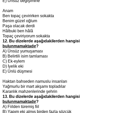
E) Ünsüz değişimine
Anam
Ben topaç çevirirken sokakta
Benim güzel oğlum
Paşa olacak derdi
Hâlbuki ben hâlâ
Topaç çeviriyorum sokakta
12. Bu dizelerde aşağıdakilerden hangisi
bulunmamaktadır
?
A)
Ünsüz yumuşaması
B) Belirtili isim tamlaması
C) Ek-eylem
D) İyelik eki
E) Ünlü düşmesi
Haktan bahseden namuslu insanları
Yağmurlu bir mart akşamı topladılar
Karanlık mahzenlerinde şehrin
13. Bu dizelerde aşağıdakilerden hangisi
bulunmamaktadır
?
A)
Fiilden türemiş fiil
B)
Yapım eki almış b
irden fazla sözcük