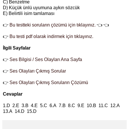
C) Benzetme
D) Küçük ünlü uyumuna aykırı sözcük
E) Belirtili isim tamlaması
👉
Bu testteki soruların çözümü için tıklayınız.
👈 👈
👉
Bu testi pdf olarak indirmek için tıklayınız.
İlgili Sayfalar
👉
Ses Bilgisi / Ses Olayları Ana Sayfa
👉
Ses Olayları Çıkmış Sorular
👉
Ses Olayları Çıkmış Soruların Çözümü
Cevaplar
1.D 2.E 3.B 4.E 5.C 6.A 7.B 8.C 9.E 10.B 11.C 12.A
13.A 14.D 15.D