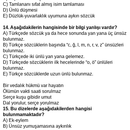
C) Tamlananı sıfat almış isim tamlaması
D) Ünlü düşmesi
E)
Düzlük-yuvarlaklık uyumuna aykırı sözcük
14. Aşağıdakilerin hangisinde bir bilgi yanlışı vardır?
A)
Türkçede sözcük ya da hece sonunda yan yana üç ünsüz
bulunmaz.
B) Türkçe sözcüklerin başında “c, ğ, l, m, n, r, v, z” ünsüzleri
bulunmaz.
C) Türkçede iki ünlü yan yana gelemez.
D) Türkçede sözcüklerin ilk hecelerinde “o, ö” ünlüleri
bulunmaz.
E) Türkçe sözcüklerde uzun ünlü bulunmaz.
Bir vedalık hükmü var hayatın
Ölümün vakti saati sorulmaz
Serçe kuşu gibidir umut
Dal yorulur, serçe yorulmaz
15. Bu dizelerde aşağıdakilerden hangisi
bulunmamaktadır?
A) Ek-eylem
B) Ünsüz yumuşamasına aykırılık