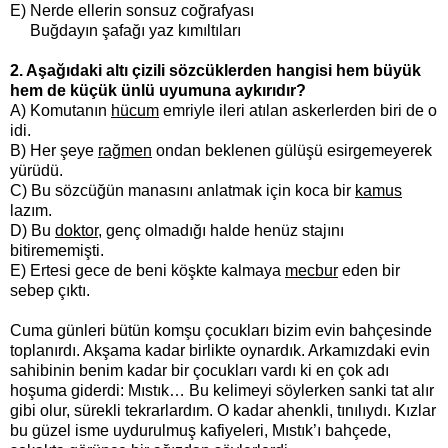
E) Nerde ellerin sonsuz coğrafyası
Buğdayın şafağı yaz kımıltıları
2. Aşağıdaki altı çizili sözcüklerden hangisi hem büyük
hem de küçük ünlü uyumuna aykırıdır?
A) Komutanın
hücum
emriyle ileri atılan askerlerden biri de o
idi.
B) Her şeye
rağmen
ondan beklenen gülüşü esirgemeyerek
yürüdü.
C) Bu sözcüğün manasını anlatmak için koca bir
kamus
lazım.
D) Bu
doktor
, genç olmadığı halde henüz stajını
bitirememişti.
E) Ertesi gece de beni köşkte kalmaya
mecbur
eden bir
sebep çıktı.
Cuma günleri bütün komşu çocukları bizim evin bahçesinde
toplanırdı. Akşama kadar birlikte oynardık. Arkamızdaki evin
sahibinin benim kadar bir çocukları vardı ki en çok adı
hoşuma giderdi: Mıstık… Bu kelimeyi söylerken sanki tat alır
gibi olur, sürekli tekrarlardım. O kadar ahenkli, tınılıydı. Kızlar
bu güzel isme uydurulmuş kafiyeleri, Mıstık’ı bahçede,