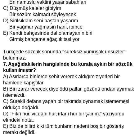
En namuslu vaktini yaşar sabahları
C) Düşmüş kaleler gibiyim
Bir sözüm kalmadı söyleyecek
D) Sırılsıklam seni baştan yaşarım
Bir yağmur yağmasın hani, ipince
E) Kendi bahçesinde dal olamayanın biri
Girmiş bahçeme ağaçlık taslıyor
Türkçede sözcük sonunda "süreksiz yumuşak ünsüzler"
bulunmaz.
7. Aşağıdakilerin hangisinde bu kurala aykırı bir sözcük
kullanılmıştır?
A) Asırlarca binlerce şehit vererek aldığımız yerleri bir
hamlede kapıştılar
B) Biri zarar verecek diye ödü patlar, gözünü ondan ayırmak
istemezdi.
C) Sürekli defans yapan bir takımda oynamak istememesi
oldukça doğaldı.
D) "Fikri hür, vicdanı hür, irfanı hür bir şairim." yazıyordu
elindeki notta.
E) Biz de bilirdik ki tüm bunların nedeni boş bir gösteriş
merakı değildi.