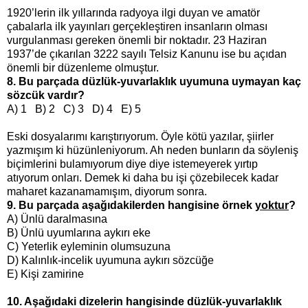
1920’lerin ilk yıllarında radyoya ilgi duyan ve amatör
çabalarla ilk yayınları gerçekleştiren insanların olması
vurgulanması gereken önemli bir noktadır. 23 Haziran
1937’de çıkarılan 3222 sayılı Telsiz Kanunu ise bu açıdan
önemli bir düzenleme olmuştur.
8. Bu parçada düzlük-yuvarlaklık uyumuna uymayan kaç
sözcük vardır?
A) 1 B) 2 C) 3 D) 4 E) 5
Eski dosyalarımı karıştırıyorum. Öyle kötü yazılar, şiirler
yazmışım ki hüzünleniyorum. Ah neden bunların da söyleniş
biçimlerini bulamıyorum diye diye istemeyerek yırtıp
atıyorum onları. Demek ki daha bu işi çözebilecek kadar
maharet kazanamamışım, diyorum sonra.
9. Bu parçada aşağıdakilerden hangisine örnek
yoktur
?
A) Ünlü daralmasına
B) Ünlü uyumlarına aykırı eke
C) Yeterlik eyleminin olumsuzuna
D) Kalınlık-incelik uyumuna aykırı sözcüğe
E) Kişi zamirine
10. Aşağıdaki dizelerin hangisinde düzlük-yuvarlaklık