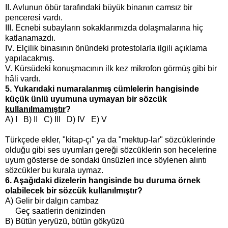
II. Avlunun öbür tarafındaki büyük binanın camsız bir
penceresi vardı.
III. Ecnebi subayların sokaklarımızda dolaşmalarına hiç
katlanamazdı.
IV. Elçilik binasının önündeki protestolarla ilgili açıklama
yapılacakmış.
V. Kürsüdeki konuşmacının ilk kez mikrofon görmüş gibi bir
hâli vardı.
5. Yukarıdaki numaralanmış cümlelerin hangisinde
küçük ünlü uyumuna uymayan bir sözcük
kullanılmamıştır
?
A) I B) II C) III D) IV E) V
Türkçede ekler, "kitap-çı" ya da "mektup-lar" sözcüklerinde
olduğu gibi ses uyumları gereği sözcüklerin son hecelerine
uyum gösterse de sondaki ünsüzleri ince söylenen alıntı
sözcükler bu kurala uymaz.
6. Aşağıdaki dizelerin hangisinde bu duruma örnek
olabilecek bir sözcük kullanılmıştır?
A) Gelir bir dalgın cambaz
Geç saatlerin denizinden
B) Bütün yeryüzü, bütün gökyüzü