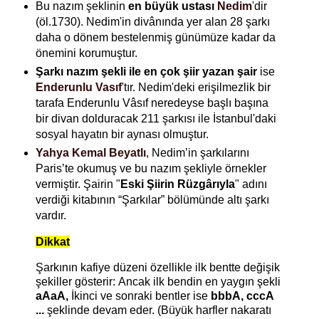
Bu nazım şeklinin
en büyük ustası
Nedim
'dir
(öl.1730). Nedim'in divânında yer alan 28 şarkı
daha o dönem bestelenmiş günümüze kadar da
önemini korumuştur.
Şarkı nazım şekli ile en çok şiir yazan şair
ise
Enderunlu Vasıf
'tır. Nedim'deki erişilmezlik bir
tarafa Enderunlu Vâsıf neredeyse başlı başına
bir divan dolduracak 211 şarkısı ile İstanbul'daki
sosyal hayatın bir aynası olmuştur.
Yahya Kemal Beyatlı
, Nedim’in şarkılarını
Paris’te okumuş ve bu nazım şekliyle örnekler
vermiştir. Şairin "
Eski Şiirin Rüzgârıyla
" adını
verdiği kitabının “Şarkılar” bölümünde altı şarkı
vardır.
Dikkat
Şarkının kafiye düzeni özellikle ilk bentte değişik
şekiller gösterir:
Ancak ilk bendin en yaygın şekli
aAaA,
İkinci ve sonraki bentler ise
bbbA, cccA
...
şeklinde devam eder.
(Büyük harfler nakaratı