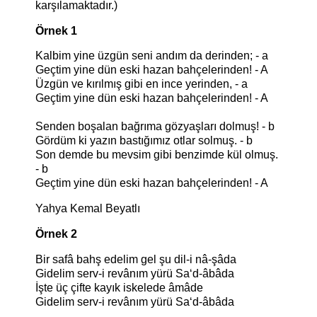
karşılamaktadır.)
Örnek
1
Kalbim yine üzgün seni andım da derinden; - a
Geçtim yine dün eski hazan bahçelerinden! - A
Üzgün ve kırılmış gibi en ince yerinden, - a
Geçtim yine dün eski hazan bahçelerinden! - A
Senden boşalan bağrıma gözyaşları dolmuş! - b
Gördüm ki yazın bastığımız otlar solmuş. - b
Son demde bu mevsim gibi benzimde kül olmuş.
- b
Geçtim yine dün eski hazan bahçelerinden! - A
Yahya Kemal Beyatlı
Örnek 2
Bir safâ bahş edelim gel şu dil-i nâ-şâda
Gidelim serv-i revânım yürü Sa‘d-âbâda
İşte üç çifte kayık iskelede âmâde
Gidelim serv-i revânım yürü Sa‘d-âbâda