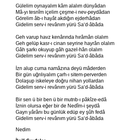
Gülelim oynayalım kâm alalım dünyâdan
Mâ-yı tesnîm içelim çeşme-i nev-peydâdan
Görelim âb-ı hayât akdığın ejderhâdan
Gidelim serv-i revânım yürü Sa‘d-âbâda
Geh varup havz kenârında hırâmân olalım
Geh gelüp kasr-ı cinan seyrine hayrân olalım
Gâh şarkı okuyup gâh gazel-hân olalım
Gidelim serv-i revânım yürü Sa‘d-âbâda
İzn alup cuma namâzına deyü mâderden
Bir gün uğrılıyalım çarh-ı sitem-perverden
Dolaşup iskeleye doğru nihan yollardan
Gidelim serv-i revânım yürü Sa‘d-âbâda
Bir sen ü bir ben ü bir mutrıb-ı pâkîze-edâ
İznin olursa eğer bir de Nedîm-i şeydâ
Gayrı yârânı bu günlük edüp ey şûh fedâ
Gidelim serv-i revânım yürü Sa‘d-âbâda
Nedim