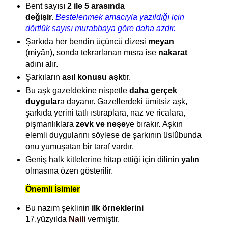
Bent sayısı
2 ile 5 arasında
değişir.
Bestelenmek amacıyla yazıldığı için
dörtlük sayısı murabbaya göre daha azdır.
Şarkıda her bendin üçüncü dizesi
meyan
(miyân), sonda tekrarlanan mısra ise
nakarat
adını alır.
Şarkıların
asıl konusu aşk
tır.
Bu aşk gazeldekine nispetle
daha gerçek
duygular
a dayanır. Gazellerdeki ümitsiz aşk,
şarkıda yerini tatlı ıstıraplara, naz ve ricalara,
pişmanlıklara
zevk ve neşe
ye bırakır. Aşkın
elemli duygularını söylese de şarkının üslûbunda
onu yumuşatan bir taraf vardır.
Geniş halk kitlelerine hitap ettiği için dilinin
yalın
olmasına özen gösterilir.
Önemli İsimler
Bu nazım şeklinin
ilk örneklerini
17.yüzyılda
Naili
vermiştir.