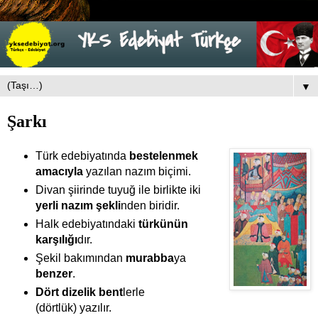
▼
Şarkı
Türk edebiyatında
bestelenmek
amacıyla
yazılan nazım biçimi.
Divan şiirinde tuyuğ ile birlikte iki
yerli nazım şekli
nden biridir.
Halk edebiyatındaki
türkünün
karşılığı
dır.
Şekil bakımından
murabba
ya
benzer
.
Dört dizelik bent
lerle
(dörtlük) yazılır.