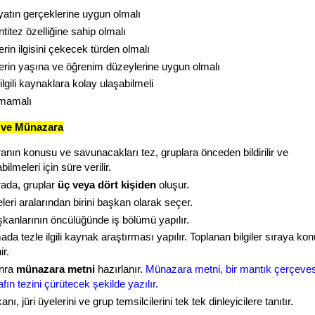
atın gerçeklerine uygun olmalı
titez özelliğine sahip olmalı
rin ilgisini çekecek türden olmalı
erin yaşına ve öğrenim düzeylerine uygun olmalı
lgili kaynaklara kolay ulaşabilmeli
lmamalı
k ve Münazara
nın konusu ve savunacakları tez, gruplara önceden bildirilir ve
bilmeleri için süre verilir.
ada, gruplar
üç veya dört kişiden
oluşur.
leri aralarından birini başkan olarak seçer.
kanlarının öncülüğünde iş bölümü yapılır.
a tezle ilgili kaynak araştırması yapılır. Toplanan bilgiler sıraya kon
r.
nra
münazara metni
hazırlanır.
Münazara metni, bir mantık çerçeve
afın tezini çürütecek şekilde yazılır.
anı, jüri üyelerini ve grup temsilcilerini tek tek dinleyicilere tanıtır.