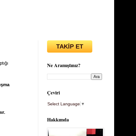
TAKİP ET
ptığı
Ne Aramıştınız?
tışma
Çeviri
Select Language
▼
ır.
Hakkımda