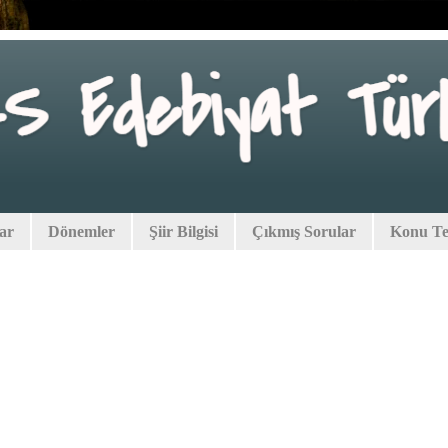
lar
Dönemler
Şiir Bilgisi
Çıkmış Sorular
Konu Tes