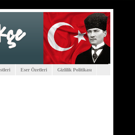
tleri
Eser Özetleri
Gizlilik Politikası