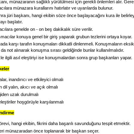
anı, münazaranın sağlıklı yürütülmesi için gerekli önlemleri alır. Gere
ılara münazara kurallarını hatırlatır ve uyarılarda bulunur.
ra jüri başkanı, hangi ekibin söze önce başlayacağını kura ile belirle
yı başlatır.
ılara genelde on - on beş dakikalık süre verilir.
şmacılar konuya genel bir giriş yaparak grubun tezlerini ortaya koyar.
da karşı tarafın konuşmaları dikkatli dinlenmeli. Konuşmaların eksik
 da not alınarak konuşma sırası geldiğinde bunlar kullanılmalıdır.
le ilgili asıl eleştiriyi ise konuşmalardan sonra grup başkanları yapar.
keler
r, inandırıcı ve etkileyici olmalı
n dil yalın, akıcı ve açık olmalı
den uzak durulmalı
leştiriler hoşgörüyle karşılanmalı
ndirme
örevi, hangi ekibin, fikrini daha başarılı savunduğunu tespit etmektir.
leri münazaradan önce toplanarak bir başkan seçer.