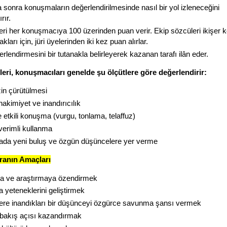
a sonra konuşmaların değerlendirilmesinde nasıl bir yol izleneceğini
ırır.
leri her konuşmacıya 100 üzerinden puan verir. Ekip sözcüleri ikişer 
ları için, jüri üyelerinden iki kez puan alırlar.
erlendirmesini bir tutanakla belirleyerek kazanan tarafı ilân eder.
leri, konuşmacıları genelde şu ölçütlere göre değerlendirir:
zin çürütülmesi
akimiyet ve inandırıcılık
 etkili konuşma (vurgu, tonlama, telaffuz)
erimli kullanma
da yeni buluş ve özgün düşüncelere yer verme
anın Amaçları
 ve araştırmaya özendirmek
yeteneklerini geliştirmek
ere inandıkları bir düşünceyi özgürce savunma şansı vermek
l bakış açısı kazandırmak