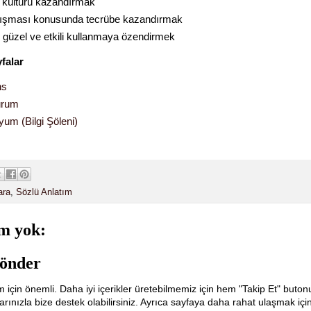
kültürü kazandırmak
lışması konusunda tecrübe kazandırmak
 güzel ve etkili kullanmaya özendirmek
yfalar
ns
urum
m (Bilgi Şöleni)
ara
,
Sözlü Anlatım
m yok:
önder
m için önemli. Daha iyi içerikler üretebilmemiz için hem "Takip Et" buton
ınızla bize destek olabilirsiniz. Ayrıca sayfaya daha rahat ulaşmak içi