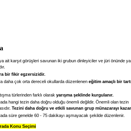
a
a ait karşıt görüşleri savunan iki grubun dinleyiciler ve jüri önünde ya
ır.
 bir fikir egzersizidir.
 daha çok orta dereceli okullarda düzenlenen
eğitim amaçlı bir tar
tışma türlerinden farklı olarak
yarışma şeklinde kurgulanır.
da hangi tezin daha doğru olduğu önemli değildir. Önemli olan tezin
sıdır.
Tezini daha doğru ve etkili savunan grup münazarayı kazan
da süre genelde 60 - 75 dakikayı aşmayacak şekilde düzenlenir.
rada Konu Seçimi