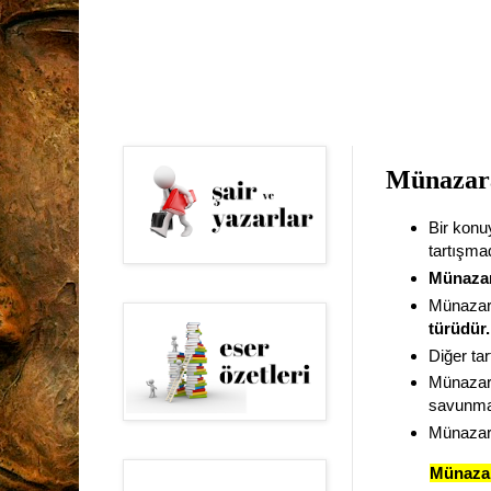
Münazar
Bir konuy
tartışmad
Münazara
Münazara
türüdür.
Diğer tar
Münazara
savunma
Münazara
Münaza