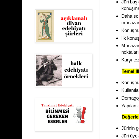
Jüri başk
konuşmac
Daha son
münazara
Konuşmac
İlk konu
Münazara
noktaları
Karşı tez
Temel İl
Konuşmala
Kullanıla
Demagoji
Yapılan e
Değerle
Jürinin g
Jüri üye