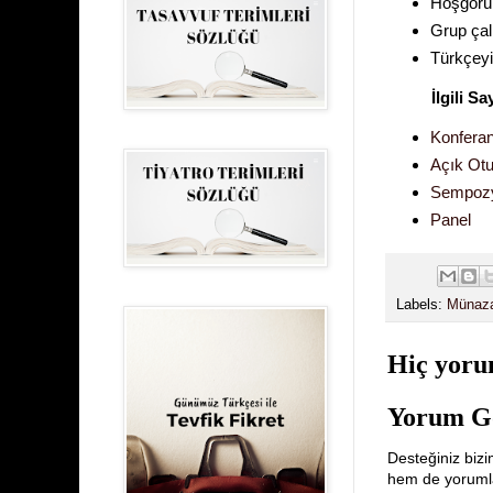
Hoşgörü 
Grup ça
Türkçeyi
İlgili Sa
Konfera
Açık Ot
Sempozyu
Panel
Labels:
Münaz
Hiç yoru
Yorum G
Desteğiniz bizi
hem de yorumlar