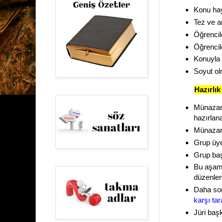
Konu hay
Tez ve an
Öğrencile
Öğrencil
Konuyla i
Soyut o
Hazırlı
Münazara
hazırlana
Münazar
Grup üye
Grup baş
Bu aşamad
düzenleni
Daha so
karşı tar
Jüri başk