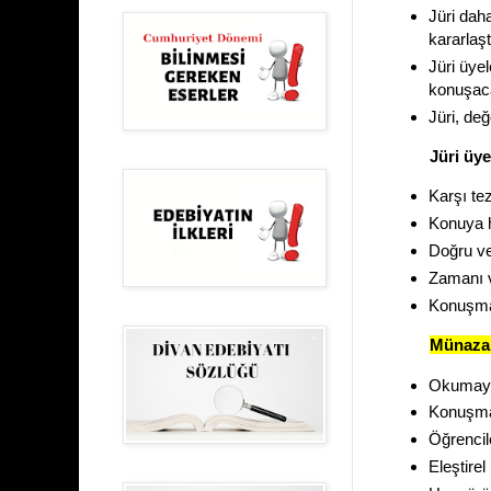
Jüri dah
kararlaşt
Jüri üye
konuşacak
Jüri, değ
Jüri üye
Karşı te
Konuya h
Doğru ve
Zamanı v
Konuşma
Münazar
Okumaya
Konuşma 
Öğrencil
Eleştire