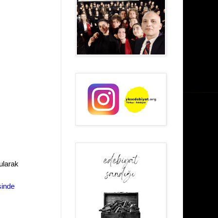
ularak
sinde