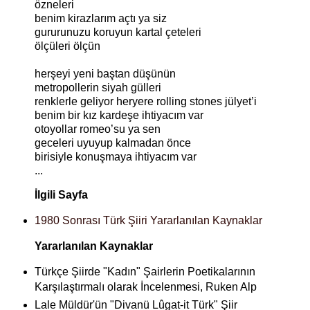
özneleri
benim kirazlarım açtı ya siz
gururunuzu koruyun kartal çeteleri
ölçüleri ölçün
herşeyi yeni baştan düşünün
metropollerin siyah gülleri
renklerle geliyor heryere rolling stones jülyet’i
benim bir kız kardeşe ihtiyacım var
otoyollar romeo’su ya sen
geceleri uyuyup kalmadan önce
birisiyle konuşmaya ihtiyacım var
...
İlgili Sayfa
1980 Sonrası Türk Şiiri Yararlanılan Kaynaklar
Yararlanılan Kaynaklar
Türkçe Şiirde "Kadın" Şairlerin Poetikalarının
Karşılaştırmalı olarak İncelenmesi, Ruken Alp
Lale Müldür'ün "Divanü Lûgat-it Türk" Şiir