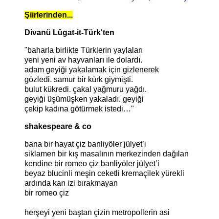
Şiirlerinden...
Divanü Lûgat-it-Türk'ten
"baharla birlikte Türklerin yaylaları
yeni yeni av hayvanları ile dolardı.
adam geyiği yakalamak için gizlenerek
gözledi. samur bir kürk giymişti.
bulut kükredi. çakal yağmuru yağdı.
geyiği üşümüşken yakaladı. geyiği
çekip kadına götürmek istedi…"
shakespeare & co
bana bir hayat çiz banliyöler jülyet’i
siklamen bir kış masalının merkezinden dağılan
kendine bir romeo çiz banliyöler jülyet’i
beyaz blucinli meşin ceketli kremaçilek yürekli
ardında kan izi bırakmayan
bir romeo çiz
herşeyi yeni baştan çizin metropollerin asi