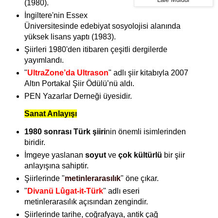
Lale Müldür
(1980).
İngiltere'nin Essex
Üniversitesinde edebiyat sosyolojisi alanında
yüksek lisans yaptı (1983).
Şiirleri 1980'den itibaren çeşitli dergilerde
yayımlandı.
"
UltraZone’da Ultrason
" adlı şiir kitabıyla 2007
Altın Portakal Şiir Ödülü’nü aldı.
PEN Yazarlar Derneği üyesidir.
Sanat Anlayışı
1980 sonrası Türk şiiri
nin önemli isimlerinden
biridir.
İmgeye yaslanan
soyut
ve
çok kültürlü
bir şiir
anlayışına sahiptir.
Şiirlerinde "
metinlerarasılık
" öne çıkar.
"
Divanü Lûgat-it-Türk
" adlı eseri
metinlerarasılık açısından zengindir.
Şiirlerinde tarihe, coğrafyaya, antik çağ