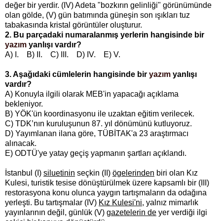
değer bir yerdir. (IV) Adeta "bozkırın gelinliği" görünümünde
olan gölde, (V) gün batımında güneşin son ışıkları tuz
tabakasında kristal görüntüler oluşturur.
2. Bu parçadaki numaralanmış yerlerin hangisinde bir
yazım
yanlışı vardır?
A) I. B) II. C) III. D) IV. E) V.
3. Aşağıdaki cümlelerin hangisinde bir
yazım
yanlışı
vardır?
A) Konuyla ilgili olarak MEB'in yapacağı açıklama
bekleniyor.
B) YÖK'ün koordinasyonu ile uzaktan eğitim verilecek.
C) TDK’nın kuruluşunun 87. yıl dönümünü kutluyoruz.
D) Yayımlanan ilana göre, TÜBİTAK'a 23 araştırmacı
alınacak.
E) ODTÜ'ye yatay geçiş yapmanın şartları açıklandı.
İstanbul (I)
siluetinin
seçkin (II)
ögelerinden
biri olan Kız
Kulesi, turistik tesise dönüştürülmek üzere kapsamlı bir (III)
restorasyona konu olunca yaygın tartışmaların da odağına
yerleşti. Bu tartışmalar (IV)
Kız Kulesi'ni
, yalnız mimarlık
yayınlarının değil, günlük (V)
gazetelerin de
yer verdiği ilgi