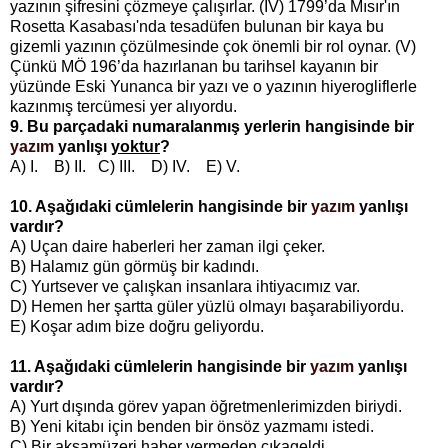
yazının şifresini çözmeye çalışırlar. (IV) 1799’da Mısır'ın
Rosetta Kasabası'nda tesadüfen bulunan bir kaya bu
gizemli yazının çözülmesinde çok önemli bir rol oynar. (V)
Çünkü MÖ 196’da hazırlanan bu tarihsel kayanın bir
yüzünde Eski Yunanca bir yazı ve o yazının hiyerogliflerle
kazınmış tercümesi yer alıyordu.
9. Bu parçadaki numaralanmış yerlerin hangisinde bir
yazım
yanlışı
yoktur
?
A) I. B) II. C) III. D) IV. E) V.
10. Aşağıdaki cümlelerin hangisinde bir
yazım
yanlışı
vardır?
A) Uçan daire haberleri her zaman ilgi çeker.
B) Halamız gün görmüş bir kadındı.
C) Yurtsever ve çalışkan insanlara ihtiyacımız var.
D) Hemen her şartta güler yüzlü olmayı başarabiliyordu.
E) Koşar adım bize doğru geliyordu.
11. Aşağıdaki cümlelerin hangisinde bir
yazım
yanlışı
vardır?
A) Yurt dışında görev yapan öğretmenlerimizden biriydi.
B) Yeni kitabı için benden bir önsöz yazmamı istedi.
C) Bir akşamüzeri haber vermeden çıkageldi.