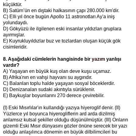
küçüktür.
B) Satürn’ün en dıştaki halkasının çapı 280.000 km'dir.
C) Elli yıl önce bugün Apollo 11 astronotları Ay'a iniş
yolundaydı.
D) Gökyüzü ile ilgilenen eski insanlar yıldızları gruplara
ayırmışlar.
E) Kuyrukluyıldızlar buz ve tozlardan oluşan küçük gök
cisimleridir.
8. Aşağıdaki cümlelerin hangisinde bir
yazım
yanlışı
vardır?
A) Yaşayan en büyük kuş olan deve kuşu uçamaz.
B) Afrika'nın en vahşi hayvanı su aygırıdır.
C) Balarıları toplu halde yaşayan sosyal böceklerdir.
D) Denizanaları sudaki akıntıyla sürüklenir.
E) Baykuşlar boyunlarını 270 derece çevirebilir.
(I) Eski Mısırlılar'ın kullandığı yazıya hiyeroglif denir. (II)
Yüzlerce yıl boyunca hiyerogliflerin ard arda dizilmiş
anlamsız kutsal şekiller olduğu düşünülmüştür. (III) Onların
gizemli Eski Mısır dünyasını gözler önüne serecek bir yazı
olduğu anlaşılınca dönemin en büyük dilbilimcileri bu