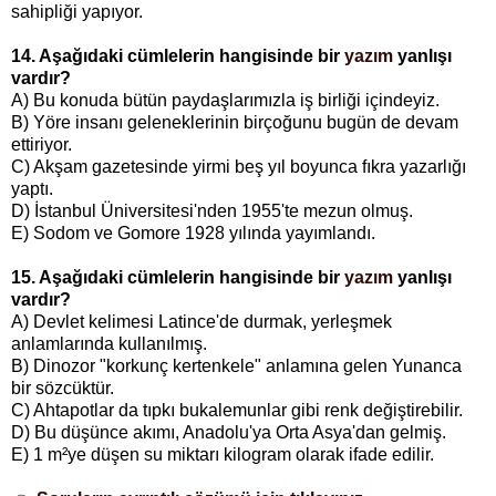
sahipliği yapıyor.
14. Aşağıdaki cümlelerin hangisinde bir
yazım
yanlışı
vardır?
A) Bu konuda bütün paydaşlarımızla iş birliği içindeyiz.
B) Yöre insanı geleneklerinin birçoğunu bugün de devam
ettiriyor.
C) Akşam gazetesinde yirmi beş yıl boyunca fıkra yazarlığı
yaptı.
D) İstanbul Üniversitesi'nden 1955'te mezun olmuş.
E) Sodom ve Gomore 1928 yılında yayımlandı.
15. Aşağıdaki cümlelerin hangisinde bir
yazım
yanlışı
vardır?
A) Devlet kelimesi Latince'de durmak, yerleşmek
anlamlarında kullanılmış.
B) Dinozor "korkunç kertenkele" anlamına gelen Yunanca
bir sözcüktür.
C) Ahtapotlar da tıpkı bukalemunlar gibi renk değiştirebilir.
D) Bu düşünce akımı, Anadolu'ya Orta Asya'dan gelmiş.
E) 1 m²ye düşen su miktarı kilogram olarak ifade edilir.