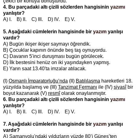
çekici bir konuya dönüştürdü.
4. Bu parçadaki altı çizili sözlerden hangisinin
yazımı
yanlıştır?
A) I. B) II. C) III. D) IV. E) V.
5. Aşağıdaki cümlelerin hangisinde bir
yazım
yanlışı
vardır?
A) Bugün ikişer ikişer saymayı öğrendik.
B) Çocuklar kapının önünde beş taş oynuyordu.
C) Davanın 5'inci duruşması bugün görülecek.
D) İlk bestesini henüz on iki yaşındayken yapmış.
E) Yarın saat 13.40'ta imzalar atılacak.
(I)
Osmanlı İmparatorluğu’nda
(II)
Batılılaşma
hareketleri 18.
yüzyılda başlamış ve (III)
Tanzimat Fermanı
ile (IV)
siyasî
bir
boyut kazanarak (V)
resmî
olarak onaylanmıştır.
6. Bu parçadaki altı çizili sözlerden hangisinin
yazımı
yanlıştır?
A) I. B) II. C) III. D) IV. E) V.
7. Aşağıdaki cümlelerin hangisinde bir
yazım
yanlışı
vardır?
A) Samanyolu'ndaki yıldızların yüzde 80’i Güneş’ten