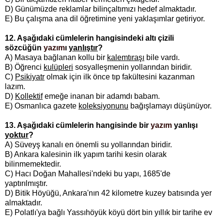
D) Günümüzde reklamlar bilinçaltımızı hedef almaktadır.
E) Bu çalışma ana dil öğretimine yeni yaklaşımlar getiriyor.
12. Aşağıdaki cümlelerin hangisindeki altı çizili
sözcüğün
yazım
ı
yanlıştır
?
A) Masaya bağlanan kollu bir
kalemtıraşı
bile vardı.
B) Öğrenci
kulüpleri
sosyalleşmenin yollarından biridir.
C)
Psikiyatr
olmak için ilk önce tıp fakültesini kazanman
lazım.
D)
Kollektif
emeğe inanan bir adamdı babam.
E) Osmanlıca gazete
koleksiyonunu
bağışlamayı düşünüyor.
13. Aşağıdaki cümlelerin hangisinde bir
yazım
yanlışı
yoktur
?
A) Süveyş kanalı en önemli su yollarından biridir.
B) Ankara kalesinin ilk yapım tarihi kesin olarak
bilinmemektedir.
C) Hacı Doğan Mahallesi'ndeki bu yapı, 1685'de
yaptırılmıştır.
D) Bitik Höyüğü, Ankara'nın 42 kilometre kuzey batısında yer
almaktadır.
E) Polatlı'ya bağlı Yassıhöyük köyü dört bin yıllık bir tarihe ev