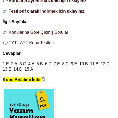
👉
Soruların ayrıntılı çözümü için tıklayınız.
👉
Testi pdf olarak indirmek için tıklayınız.
İlgili Sayfalar
👉
Konularına Göre Çıkmış Sorular
👉
TYT - AYT Konu Testleri
Cevaplar
1.E 2.A 3.C 4.A 5.B 6.D 7.E 8.C 9.E 10.B 11.B 12.D
13.E 14.D 15.A
Konu Anlatımı İndir
👇